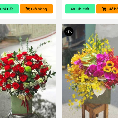
Chi tiết
Giỏ hàng
Chi tiết
Giỏ h
-8%