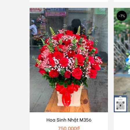
-7%
Hoa Sinh Nhật M356
750.000
₫