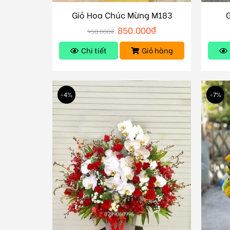
Giỏ Hoa Chúc Mừng M183
850.000
₫
950.000
₫
Chi tiết
Giỏ hàng
-4%
-7%