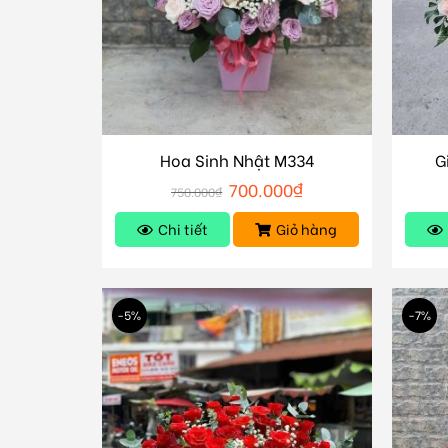
Hoa Sinh Nhật M334
G
700.000
₫
750.000
₫
Chi tiết
Giỏ hàng
-5%
-7%