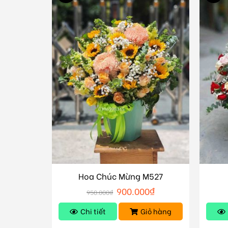
Hoa Chúc Mừng M527
900.000
₫
950.000
₫
Chi tiết
Giỏ hàng