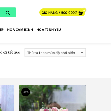
GIỎ HÀNG /
500.000
₫
ỆP
HOA CẮM BÌNH
HOA TÌNH YÊU
cả 62 kết quả
-8%