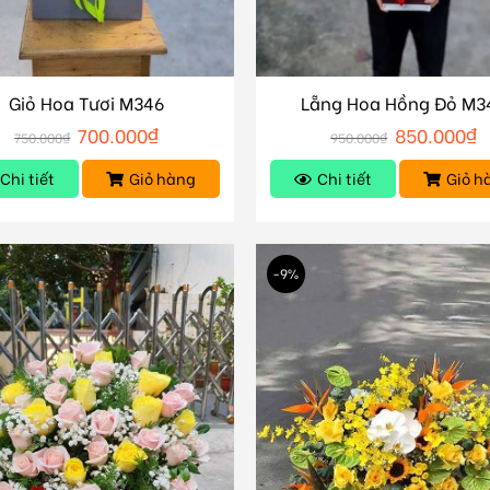
Giỏ Hoa Tươi M346
Lẵng Hoa Hồng Đỏ M3
700.000
₫
850.000
₫
750.000
₫
950.000
₫
Chi tiết
Giỏ hàng
Chi tiết
Giỏ h
-9%