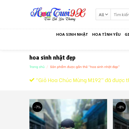
Skip
to
Tìm
kiếm:
content
HOA SINH NHẬT
HOA TÌNH YÊU
G
hoa sinh nhật đẹp
Trang chủ
/
Sản phẩm được gắn thẻ “hoa sinh nhật đẹp”
“Giỏ Hoa Chúc Mừng M192” đã được t
-7%
-8%