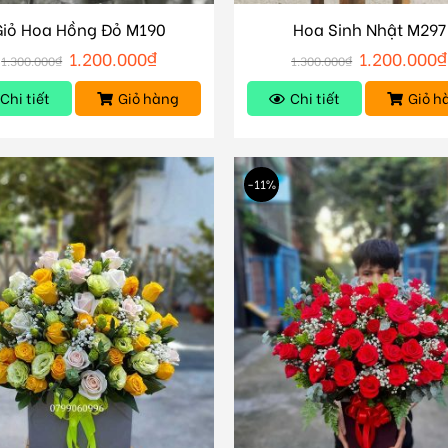
Giỏ Hoa Hồng Đỏ M190
Hoa Sinh Nhật M297
1.200.000
₫
1.200.000
₫
1.300.000
₫
1.300.000
₫
Chi tiết
Giỏ hàng
Chi tiết
Giỏ h
-11%