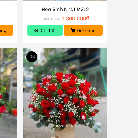
Hoa Sinh Nhật M312
1.300.000
₫
1.450.000
₫
àng
Chi tiết
Giỏ hàng
-7%