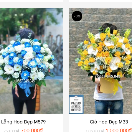
-5%
Lẵng Hoa Đẹp M579
Giỏ Hoa Đẹp M33
700.000
₫
1.000.000
₫
750.000
₫
1.050.000
₫