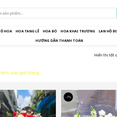
IỎ HOA
HOA TANG LỄ
HOA BÓ
HOA KHAI TRƯƠNG
LAN HỒ ĐI
HƯỚNG DẪN THANH TOÁN
Hiển thị tất 
hêm vào giỏ hàng.
-7%