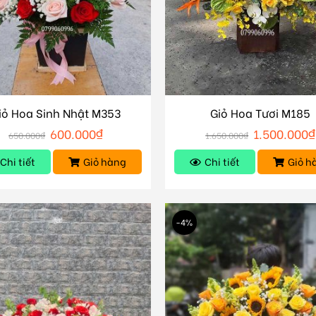
iỏ Hoa Sinh Nhật M353
Giỏ Hoa Tươi M185
600.000
₫
1.500.000
₫
650.000
₫
1.650.000
₫
Chi tiết
Giỏ hàng
Chi tiết
Giỏ h
-4%