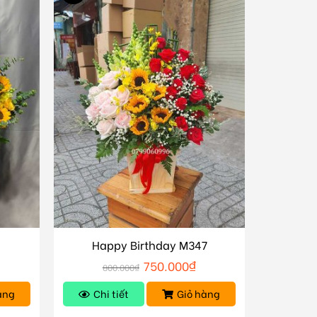
Happy Birthday M347
750.000
₫
800.000
₫
àng
Chi tiết
Giỏ hàng