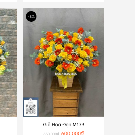
-8%
Giỏ Hoa Đẹp M179
600.000
₫
650.000
₫