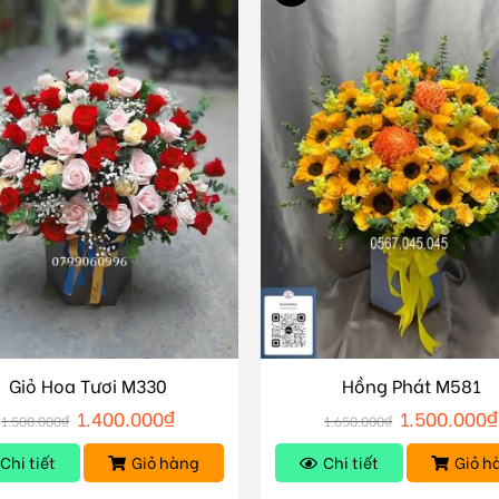
Giỏ Hoa Tươi M330
Hồng Phát M581
1.400.000
₫
1.500.000
₫
1.500.000
₫
1.650.000
₫
Chi tiết
Giỏ hàng
Chi tiết
Giỏ h