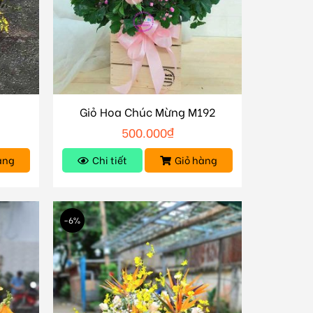
Giỏ Hoa Chúc Mừng M192
500.000
₫
àng
Chi tiết
Giỏ hàng
-6%