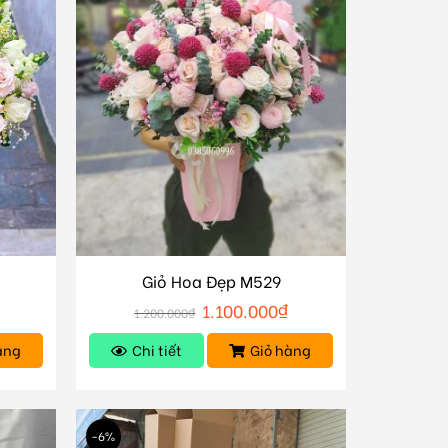
Giỏ Hoa Đẹp M529
1.100.000
₫
1.200.000
₫
àng
Chi tiết
Giỏ hàng
-6%