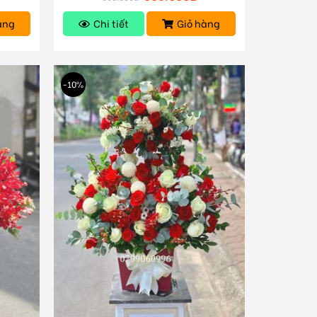
àng
Chi tiết
Giỏ hàng
-10%