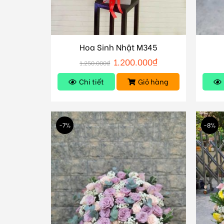
Hoa Sinh Nhật M345
1.200.000
₫
1.250.000
₫
Chi tiết
Giỏ hàng
-7%
-8%