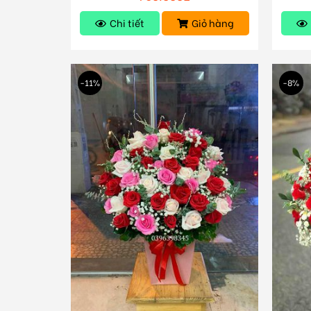
Chi tiết
Giỏ hàng
-11%
-8%