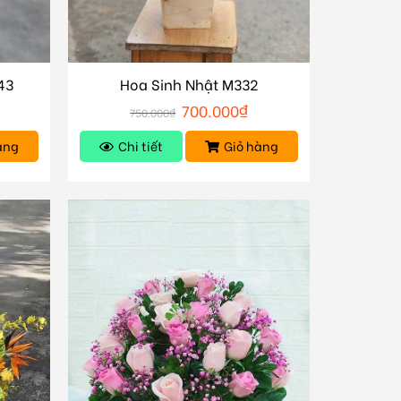
43
Hoa Sinh Nhật M332
700.000
₫
750.000
₫
àng
Chi tiết
Giỏ hàng