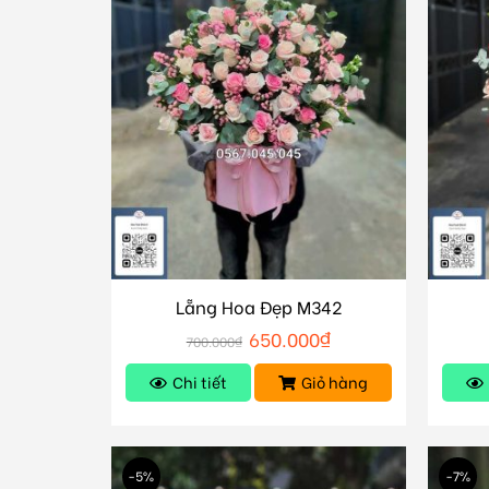
Lẵng Hoa Đẹp M342
650.000
₫
700.000
₫
Chi tiết
Giỏ hàng
-5%
-7%