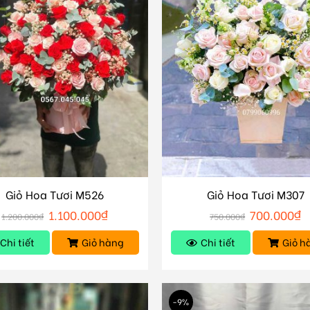
Giỏ Hoa Tươi M526
Giỏ Hoa Tươi M307
1.100.000
₫
700.000
₫
1.200.000
₫
750.000
₫
Chi tiết
Giỏ hàng
Chi tiết
Giỏ h
-9%