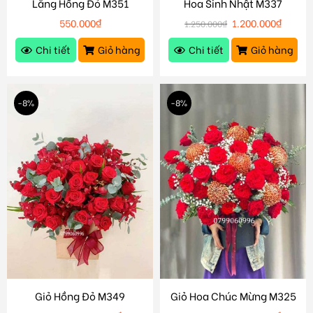
Lẵng Hồng Đỏ M351
Hoa Sinh Nhật M337
550.000
₫
1.200.000
₫
1.250.000
₫
Chi tiết
Giỏ hàng
Chi tiết
Giỏ hàng
-8%
-8%
Giỏ Hồng Đỏ M349
Giỏ Hoa Chúc Mừng M325