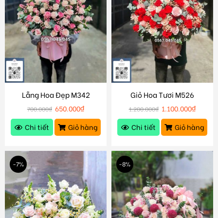
Lẵng Hoa Đẹp M342
Giỏ Hoa Tươi M526
650.000
₫
1.100.000
₫
700.000
₫
1.200.000
₫
Chi tiết
Giỏ hàng
Chi tiết
Giỏ hàng
-7%
-8%