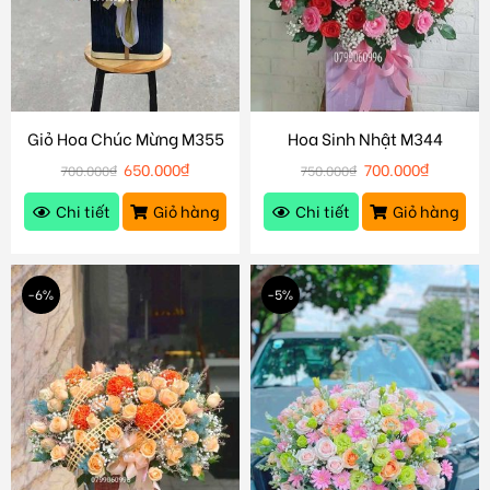
Giỏ Hoa Chúc Mừng M355
Hoa Sinh Nhật M344
650.000
₫
700.000
₫
700.000
₫
750.000
₫
Chi tiết
Giỏ hàng
Chi tiết
Giỏ hàng
-6%
-5%