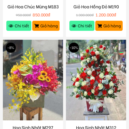
Giỏ Hoa Chúc Mừng M183
Giỏ Hoa Hồng Đỏ M190
850.000
₫
1.200.000
₫
950.000
₫
1.300.000
₫
Chi tiết
Giỏ hàng
Chi tiết
Giỏ hàng
-8%
-10%
Hoa Sinh Nhật M297
Hoa Sinh Nhật M312