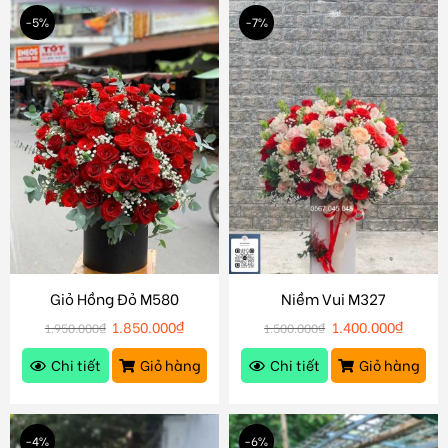
-5%
-7%
Giỏ Hồng Đỏ M580
Niềm Vui M327
1.850.000
₫
1.400.000
₫
1.950.000
₫
1.500.000
₫
Chi tiết
Giỏ hàng
Chi tiết
Giỏ hàng
-4%
-6%