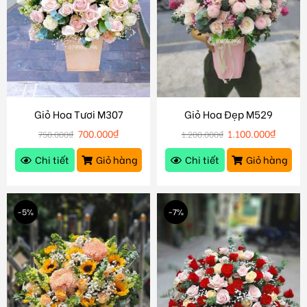
Giỏ Hoa Tươi M307
Giỏ Hoa Đẹp M529
700.000
₫
1.100.000
₫
750.000
₫
1.200.000
₫
Chi tiết
Giỏ hàng
Chi tiết
Giỏ hàng
-5%
-7%