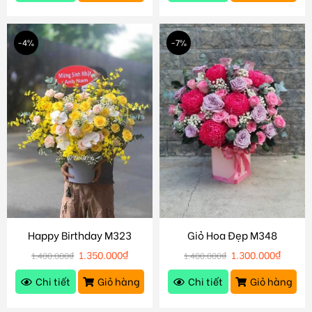
-4%
-7%
Happy Birthday M323
Giỏ Hoa Đẹp M348
1.350.000
₫
1.300.000
₫
1.400.000
₫
1.400.000
₫
Chi tiết
Giỏ hàng
Chi tiết
Giỏ hàng