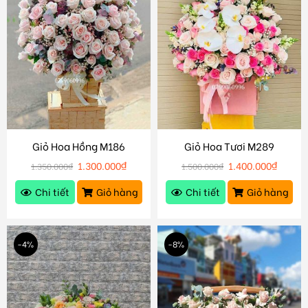
Giỏ Hoa Hồng M186
Giỏ Hoa Tươi M289
1.300.000
₫
1.400.000
₫
1.350.000
₫
1.500.000
₫
Chi tiết
Giỏ hàng
Chi tiết
Giỏ hàng
-4%
-8%