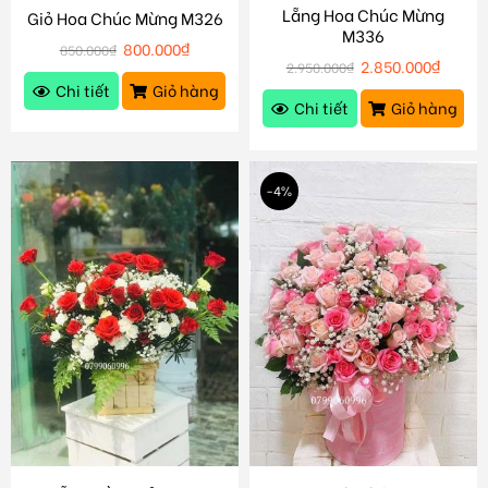
Lẵng Hoa Chúc Mừng
Giỏ Hoa Chúc Mừng M326
M336
800.000
₫
850.000
₫
2.850.000
₫
2.950.000
₫
Chi tiết
Giỏ hàng
Chi tiết
Giỏ hàng
-4%