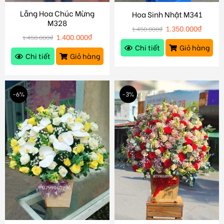
Lẵng Hoa Chúc Mừng
Hoa Sinh Nhật M341
M328
1.350.000
₫
1.450.000
₫
1.400.000
₫
1.450.000
₫
Chi tiết
Giỏ hàng
Chi tiết
Giỏ hàng
-6%
-3%