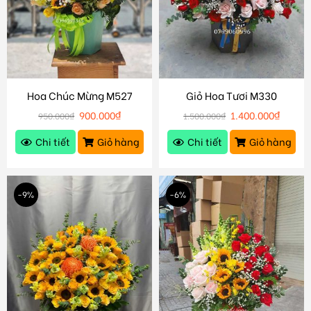
Hoa Chúc Mừng M527
Giỏ Hoa Tươi M330
900.000
₫
1.400.000
₫
950.000
₫
1.500.000
₫
Chi tiết
Giỏ hàng
Chi tiết
Giỏ hàng
-9%
-6%