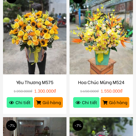
Yêu Thương M575
Hoa Chúc Mừng M524
1.300.000
₫
1.550.000
₫
1.350.000
₫
1.650.000
₫
Chi tiết
Giỏ hàng
Chi tiết
Giỏ hàng
-7%
-7%