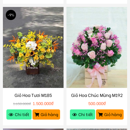
-9%
Giỏ Hoa Tươi M185
Giỏ Hoa Chúc Mừng M192
1.500.000
₫
500.000
₫
1.650.000
₫
Chi tiết
Giỏ hàng
Chi tiết
Giỏ hàng