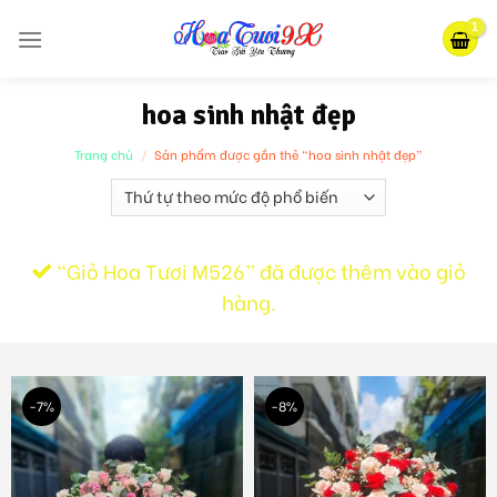
Skip
to
content
hoa sinh nhật đẹp
Trang chủ
/
Sản phẩm được gắn thẻ “hoa sinh nhật đẹp”
“Giỏ Hoa Tươi M526” đã được thêm vào giỏ
hàng.
-7%
-8%