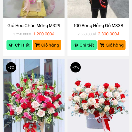
Giỏ Hoa Chúc Mừng M329
100 Bông Hồng Đỏ M338
1.200.000
₫
2.300.000
₫
1.250.000
₫
2.550.000
₫
Chi tiết
Giỏ hàng
Chi tiết
Giỏ hàng
-6%
-7%