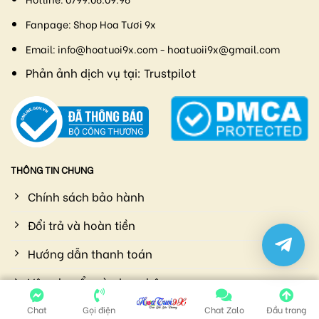
Fanpage:
Shop Hoa Tươi 9x
Email:
info@hoatuoi9x.com - hoatuoii9x@gmail.com
Phản ảnh dịch vụ tại:
Trustpilot
THÔNG TIN CHUNG
Chính sách bảo hành
Đổi trả và hoàn tiền
Hướng dẫn thanh toán
Vận chuyển và giao nhận
Chính sách bảo mật
Chat
Gọi điện
Chat Zalo
Đầu trang