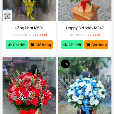
Hồng Phát M581
Happy Birthday M347
1.500.000
₫
750.000
₫
1.650.000
₫
800.000
₫
Chi tiết
Giỏ hàng
Chi tiết
Giỏ hàng
-7%