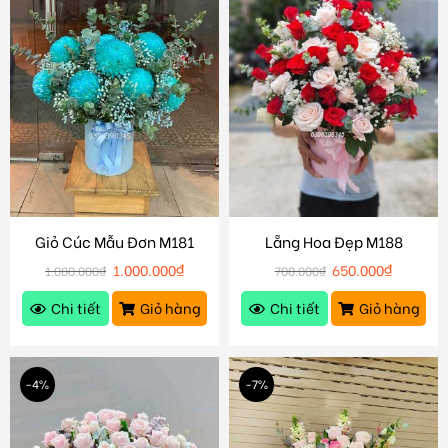
Giỏ Cúc Mẫu Đơn M181
Lẵng Hoa Đẹp M188
1.000.000
₫
650.000
₫
1.080.000
₫
700.000
₫
Chi tiết
Giỏ hàng
Chi tiết
Giỏ hàng
-4%
-7%