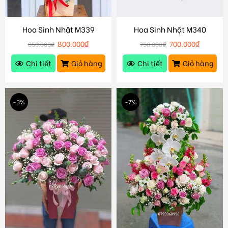
Hoa Sinh Nhật M339
Hoa Sinh Nhật M340
800.000
₫
700.000
₫
850.000
₫
750.000
₫
Chi tiết
Giỏ hàng
Chi tiết
Giỏ hàng
-3%
-7%