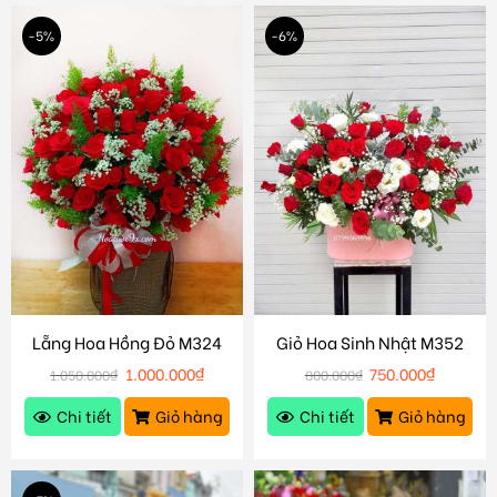
-5%
-6%
Lẵng Hoa Hồng Đỏ M324
Giỏ Hoa Sinh Nhật M352
1.000.000
₫
750.000
₫
1.050.000
₫
800.000
₫
Chi tiết
Giỏ hàng
Chi tiết
Giỏ hàng