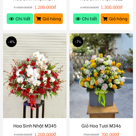
1.200.000
₫
1.300.000
₫
1.300.000
₫
1.450.000
₫
Chi tiết
Giỏ hàng
Chi tiết
Giỏ hàng
-4%
-7%
Hoa Sinh Nhật M345
Giỏ Hoa Tươi M346
1.200.000
₫
700.000
₫
1.250.000
₫
750.000
₫