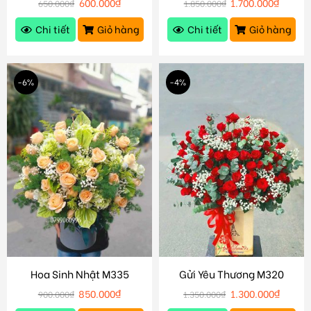
600.000
₫
1.700.000
₫
650.000
₫
1.850.000
₫
Chi tiết
Giỏ hàng
Chi tiết
Giỏ hàng
-6%
-4%
Hoa Sinh Nhật M335
Gửi Yêu Thương M320
850.000
₫
1.300.000
₫
900.000
₫
1.350.000
₫