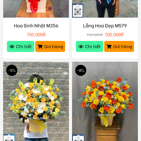
Hoa Sinh Nhật M356
Lẵng Hoa Đẹp M579
750.000
₫
700.000
₫
750.000
₫
Chi tiết
Giỏ hàng
Chi tiết
Giỏ hàng
-5%
-8%