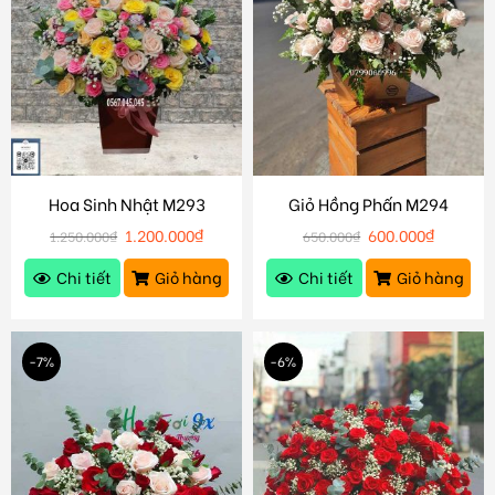
Hoa Sinh Nhật M293
Giỏ Hồng Phấn M294
1.200.000
₫
600.000
₫
1.250.000
₫
650.000
₫
Chi tiết
Giỏ hàng
Chi tiết
Giỏ hàng
-7%
-6%