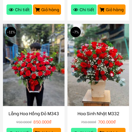
Chi tiết
Giỏ hàng
Chi tiết
Giỏ hàng
-11%
-7%
Lẵng Hoa Hồng Đỏ M343
Hoa Sinh Nhật M332
850.000
₫
700.000
₫
950.000
₫
750.000
₫