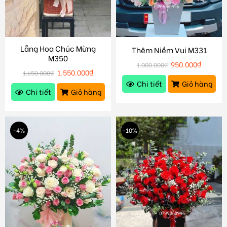
Lẵng Hoa Chúc Mừng
Thêm Niềm Vui M331
M350
950.000
₫
1.000.000
₫
1.550.000
₫
1.650.000
₫
Chi tiết
Giỏ hàng
Chi tiết
Giỏ hàng
-4%
-10%