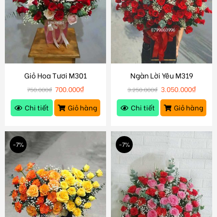
Giỏ Hoa Tươi M301
Ngàn Lời Yêu M319
700.000
₫
3.050.000
₫
750.000
₫
3.250.000
₫
Chi tiết
Giỏ hàng
Chi tiết
Giỏ hàng
-7%
-7%