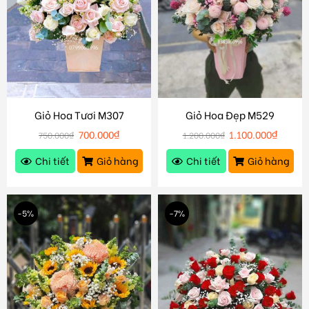
Giỏ Hoa Tươi M307
Giỏ Hoa Đẹp M529
700.000
₫
1.100.000
₫
750.000
₫
1.200.000
₫
Chi tiết
Giỏ hàng
Chi tiết
Giỏ hàng
-5%
-7%