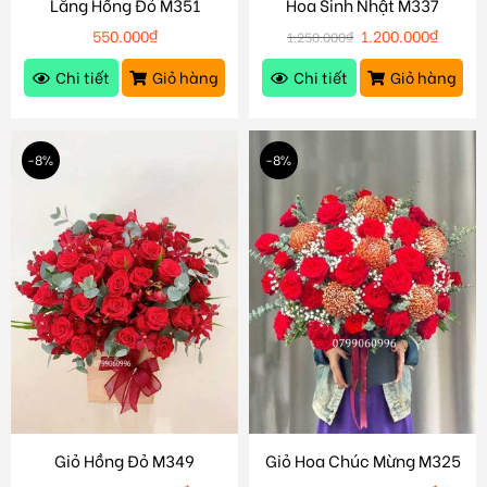
Lẵng Hồng Đỏ M351
Hoa Sinh Nhật M337
550.000
₫
1.200.000
₫
1.250.000
₫
Chi tiết
Giỏ hàng
Chi tiết
Giỏ hàng
-8%
-8%
Giỏ Hồng Đỏ M349
Giỏ Hoa Chúc Mừng M325