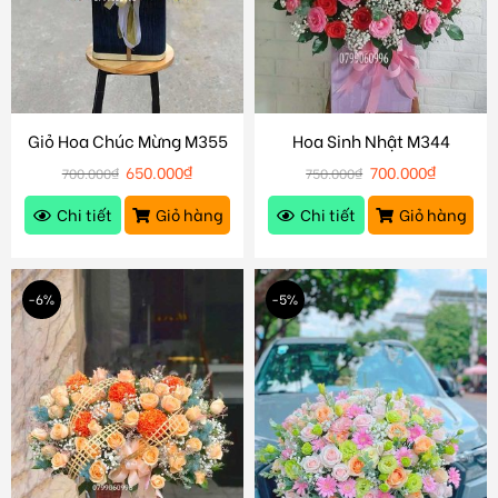
Giỏ Hoa Chúc Mừng M355
Hoa Sinh Nhật M344
650.000
₫
700.000
₫
700.000
₫
750.000
₫
Chi tiết
Giỏ hàng
Chi tiết
Giỏ hàng
-6%
-5%