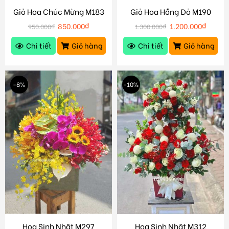
Giỏ Hoa Chúc Mừng M183
Giỏ Hoa Hồng Đỏ M190
850.000
₫
1.200.000
₫
950.000
₫
1.300.000
₫
Chi tiết
Giỏ hàng
Chi tiết
Giỏ hàng
-8%
-10%
Hoa Sinh Nhật M297
Hoa Sinh Nhật M312