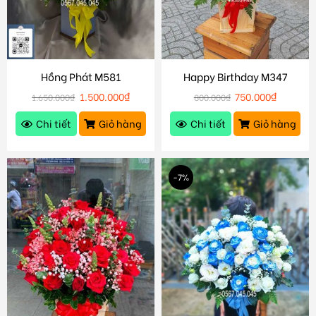
Hồng Phát M581
Happy Birthday M347
1.500.000
₫
750.000
₫
1.650.000
₫
800.000
₫
Chi tiết
Giỏ hàng
Chi tiết
Giỏ hàng
-7%