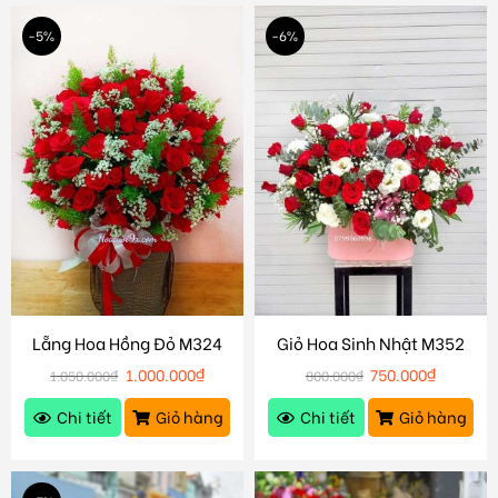
-5%
-6%
Lẵng Hoa Hồng Đỏ M324
Giỏ Hoa Sinh Nhật M352
1.000.000
₫
750.000
₫
1.050.000
₫
800.000
₫
Chi tiết
Giỏ hàng
Chi tiết
Giỏ hàng