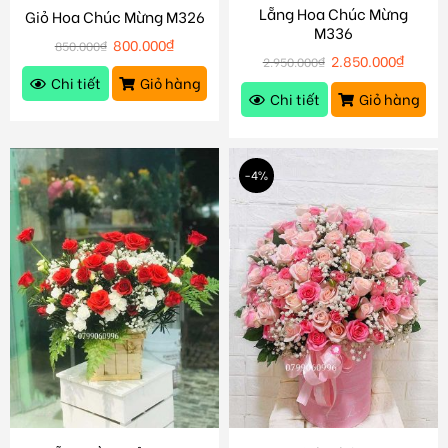
Lẵng Hoa Chúc Mừng
Giỏ Hoa Chúc Mừng M326
M336
800.000
₫
850.000
₫
2.850.000
₫
2.950.000
₫
Chi tiết
Giỏ hàng
Chi tiết
Giỏ hàng
-4%