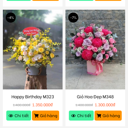
-4%
-7%
Happy Birthday M323
Giỏ Hoa Đẹp M348
1.350.000
₫
1.300.000
₫
1.400.000
₫
1.400.000
₫
Chi tiết
Giỏ hàng
Chi tiết
Giỏ hàng