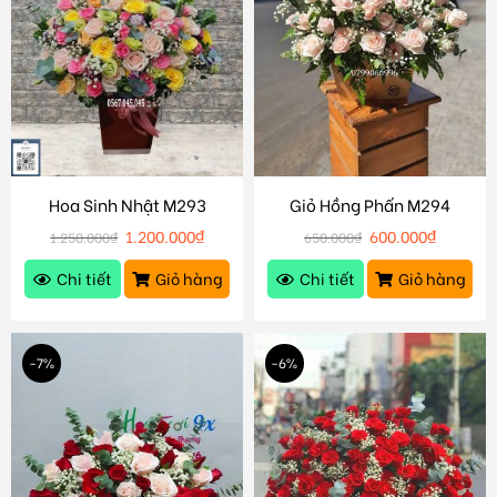
Hoa Sinh Nhật M293
Giỏ Hồng Phấn M294
1.200.000
₫
600.000
₫
1.250.000
₫
650.000
₫
Chi tiết
Giỏ hàng
Chi tiết
Giỏ hàng
-7%
-6%