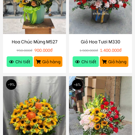
Hoa Chúc Mừng M527
Giỏ Hoa Tươi M330
900.000
₫
1.400.000
₫
950.000
₫
1.500.000
₫
Chi tiết
Giỏ hàng
Chi tiết
Giỏ hàng
-9%
-6%