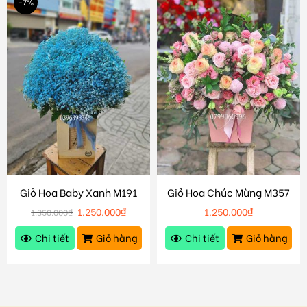
-7%
Giỏ Hoa Baby Xanh M191
Giỏ Hoa Chúc Mừng M357
1.250.000
₫
1.250.000
₫
1.350.000
₫
Chi tiết
Giỏ hàng
Chi tiết
Giỏ hàng