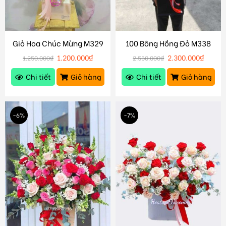
Giỏ Hoa Chúc Mừng M329
100 Bông Hồng Đỏ M338
1.200.000
₫
2.300.000
₫
1.250.000
₫
2.550.000
₫
Chi tiết
Giỏ hàng
Chi tiết
Giỏ hàng
-6%
-7%