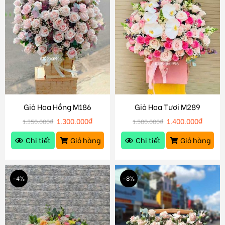
Giỏ Hoa Hồng M186
Giỏ Hoa Tươi M289
1.300.000
₫
1.400.000
₫
1.350.000
₫
1.500.000
₫
Chi tiết
Giỏ hàng
Chi tiết
Giỏ hàng
-4%
-8%