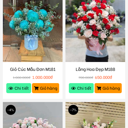
Giỏ Cúc Mẫu Đơn M181
Lẵng Hoa Đẹp M188
1.000.000
₫
650.000
₫
1.080.000
₫
700.000
₫
Chi tiết
Giỏ hàng
Chi tiết
Giỏ hàng
-4%
-7%