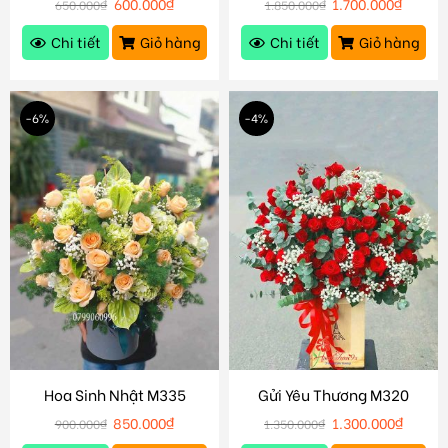
600.000
₫
1.700.000
₫
650.000
₫
1.850.000
₫
Chi tiết
Giỏ hàng
Chi tiết
Giỏ hàng
-6%
-4%
Hoa Sinh Nhật M335
Gửi Yêu Thương M320
850.000
₫
1.300.000
₫
900.000
₫
1.350.000
₫