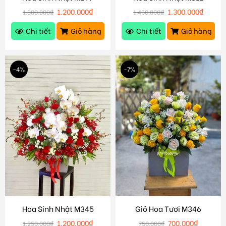
1.200.000
₫
1.300.000
₫
1.300.000
₫
1.450.000
₫
Chi tiết
Giỏ hàng
Chi tiết
Giỏ hàng
-4%
-7%
Hoa Sinh Nhật M345
Giỏ Hoa Tươi M346
1.200.000
₫
700.000
₫
1.250.000
₫
750.000
₫