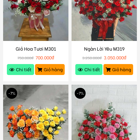
Giỏ Hoa Tươi M301
Ngàn Lời Yêu M319
700.000
₫
3.050.000
₫
750.000
₫
3.250.000
₫
Chi tiết
Giỏ hàng
Chi tiết
Giỏ hàng
-7%
-7%