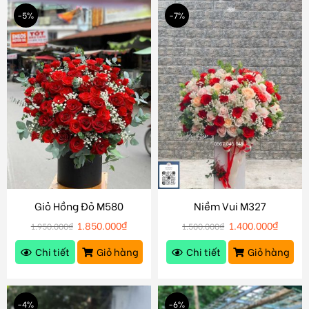
-5%
-7%
Giỏ Hồng Đỏ M580
Niềm Vui M327
1.850.000
₫
1.400.000
₫
1.950.000
₫
1.500.000
₫
Chi tiết
Giỏ hàng
Chi tiết
Giỏ hàng
-4%
-6%