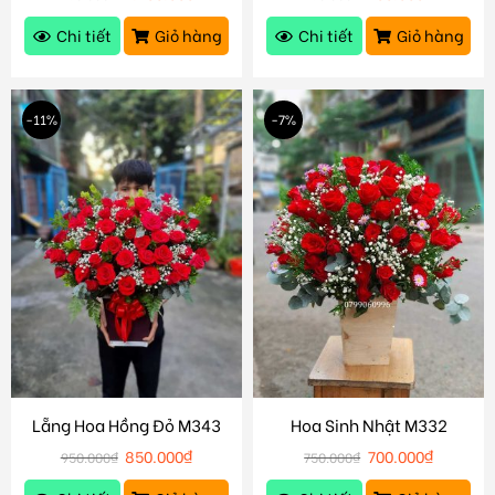
Chi tiết
Giỏ hàng
Chi tiết
Giỏ hàng
-11%
-7%
Lẵng Hoa Hồng Đỏ M343
Hoa Sinh Nhật M332
850.000
₫
700.000
₫
950.000
₫
750.000
₫