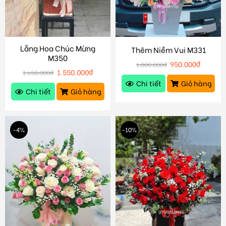
Lẵng Hoa Chúc Mừng
Thêm Niềm Vui M331
M350
950.000
₫
1.000.000
₫
1.550.000
₫
1.650.000
₫
Chi tiết
Giỏ hàng
Chi tiết
Giỏ hàng
-4%
-10%