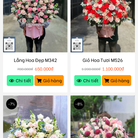
Lẵng Hoa Đẹp M342
Giỏ Hoa Tươi M526
650.000
₫
1.100.000
₫
700.000
₫
1.200.000
₫
Chi tiết
Giỏ hàng
Chi tiết
Giỏ hàng
-7%
-8%