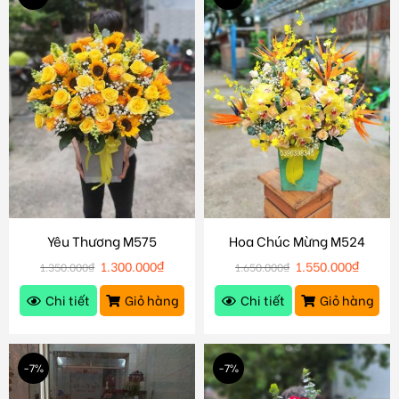
Yêu Thương M575
Hoa Chúc Mừng M524
1.300.000
₫
1.550.000
₫
1.350.000
₫
1.650.000
₫
Chi tiết
Giỏ hàng
Chi tiết
Giỏ hàng
-7%
-7%