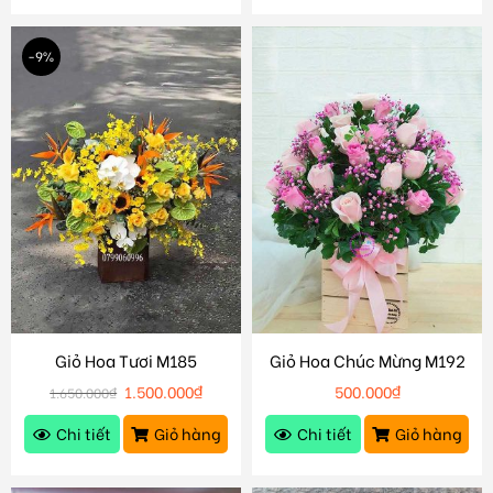
-9%
Giỏ Hoa Tươi M185
Giỏ Hoa Chúc Mừng M192
1.500.000
₫
500.000
₫
1.650.000
₫
Chi tiết
Giỏ hàng
Chi tiết
Giỏ hàng