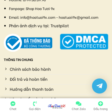
Fanpage:
Shop Hoa Tươi 9x
Email:
info@hoatuoi9x.com - hoatuoii9x@gmail.com
Phản ảnh dịch vụ tại:
Trustpilot
THÔNG TIN CHUNG
Chính sách bảo hành
Đổi trả và hoàn tiền
Hướng dẫn thanh toán
Vận chuyển và giao nhận
Chính sách bảo mật
Chat
Gọi điện
Chat Zalo
Đầu trang