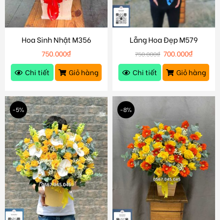
Hoa Sinh Nhật M356
Lẵng Hoa Đẹp M579
750.000
₫
700.000
₫
750.000
₫
Chi tiết
Giỏ hàng
Chi tiết
Giỏ hàng
-5%
-8%