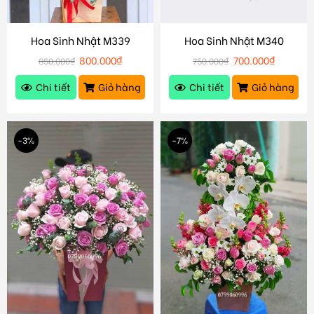
Hoa Sinh Nhật M339
Hoa Sinh Nhật M340
800.000
₫
700.000
₫
850.000
₫
750.000
₫
Chi tiết
Giỏ hàng
Chi tiết
Giỏ hàng
-3%
-7%