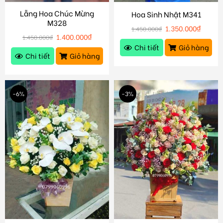
Lẵng Hoa Chúc Mừng
Hoa Sinh Nhật M341
M328
1.350.000
₫
1.450.000
₫
1.400.000
₫
1.450.000
₫
Chi tiết
Giỏ hàng
Chi tiết
Giỏ hàng
-6%
-3%