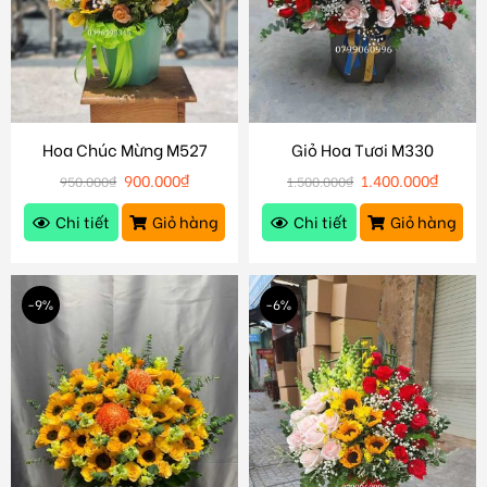
Hoa Chúc Mừng M527
Giỏ Hoa Tươi M330
900.000
₫
1.400.000
₫
950.000
₫
1.500.000
₫
Chi tiết
Giỏ hàng
Chi tiết
Giỏ hàng
-9%
-6%