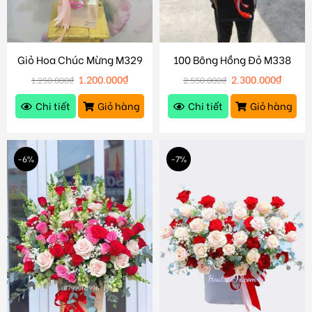
Giỏ Hoa Chúc Mừng M329
100 Bông Hồng Đỏ M338
1.200.000
₫
2.300.000
₫
1.250.000
₫
2.550.000
₫
Chi tiết
Giỏ hàng
Chi tiết
Giỏ hàng
-6%
-7%