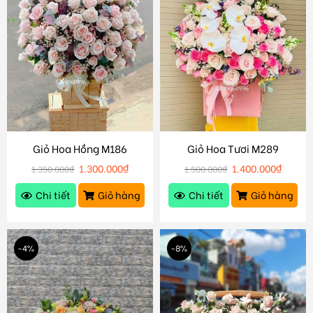
Giỏ Hoa Hồng M186
Giỏ Hoa Tươi M289
1.300.000
₫
1.400.000
₫
1.350.000
₫
1.500.000
₫
Chi tiết
Giỏ hàng
Chi tiết
Giỏ hàng
-4%
-8%