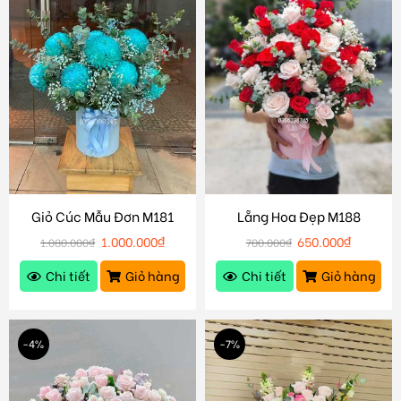
Giỏ Cúc Mẫu Đơn M181
Lẵng Hoa Đẹp M188
1.000.000
₫
650.000
₫
1.080.000
₫
700.000
₫
Chi tiết
Giỏ hàng
Chi tiết
Giỏ hàng
-4%
-7%