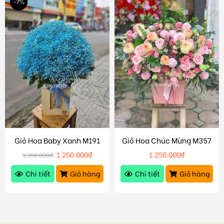
-7%
Giỏ Hoa Baby Xanh M191
Giỏ Hoa Chúc Mừng M357
1.250.000
₫
1.250.000
₫
1.350.000
₫
Chi tiết
Giỏ hàng
Chi tiết
Giỏ hàng