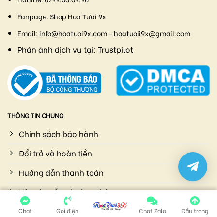
Fanpage:
Shop Hoa Tươi 9x
Email:
info@hoatuoi9x.com - hoatuoii9x@gmail.com
Phản ảnh dịch vụ tại:
Trustpilot
THÔNG TIN CHUNG
Chính sách bảo hành
Đổi trả và hoàn tiền
Hướng dẫn thanh toán
Vận chuyển và giao nhận
Chính sách bảo mật
Chat
Gọi điện
Chat Zalo
Đầu trang