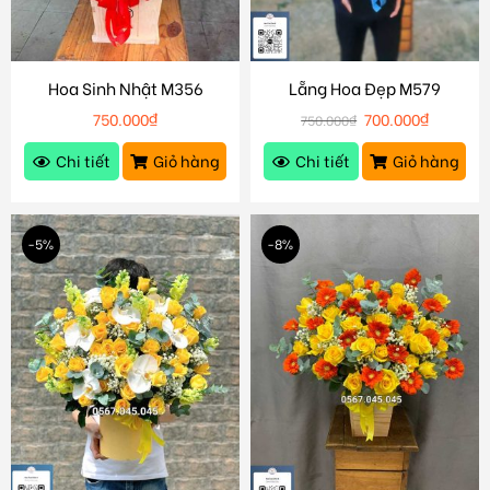
Hoa Sinh Nhật M356
Lẵng Hoa Đẹp M579
750.000
₫
700.000
₫
750.000
₫
Chi tiết
Giỏ hàng
Chi tiết
Giỏ hàng
-5%
-8%