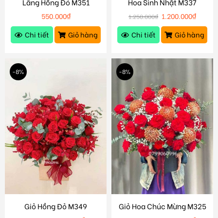
Lẵng Hồng Đỏ M351
Hoa Sinh Nhật M337
550.000
₫
1.200.000
₫
1.250.000
₫
Chi tiết
Giỏ hàng
Chi tiết
Giỏ hàng
-8%
-8%
Giỏ Hồng Đỏ M349
Giỏ Hoa Chúc Mừng M325