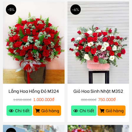
-5%
-6%
Lẵng Hoa Hồng Đỏ M324
Giỏ Hoa Sinh Nhật M352
1.000.000
₫
750.000
₫
1.050.000
₫
800.000
₫
Chi tiết
Giỏ hàng
Chi tiết
Giỏ hàng