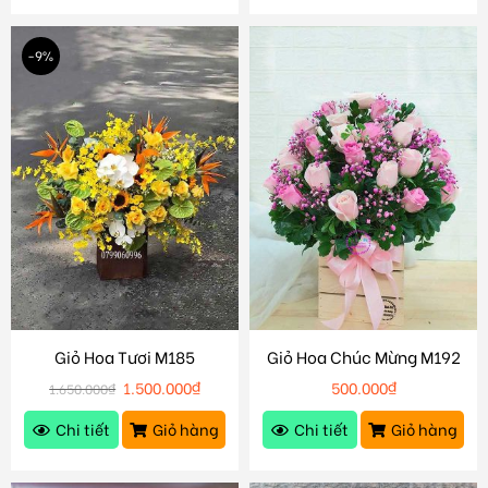
-9%
Giỏ Hoa Tươi M185
Giỏ Hoa Chúc Mừng M192
1.500.000
₫
500.000
₫
1.650.000
₫
Chi tiết
Giỏ hàng
Chi tiết
Giỏ hàng