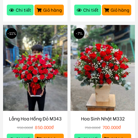
Chi tiết
Giỏ hàng
Chi tiết
Giỏ hàng
-11%
-7%
Lẵng Hoa Hồng Đỏ M343
Hoa Sinh Nhật M332
850.000
₫
700.000
₫
950.000
₫
750.000
₫