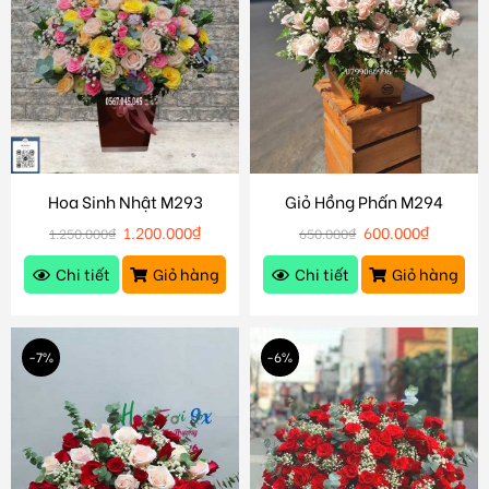
Hoa Sinh Nhật M293
Giỏ Hồng Phấn M294
1.200.000
₫
600.000
₫
1.250.000
₫
650.000
₫
Chi tiết
Giỏ hàng
Chi tiết
Giỏ hàng
-7%
-6%