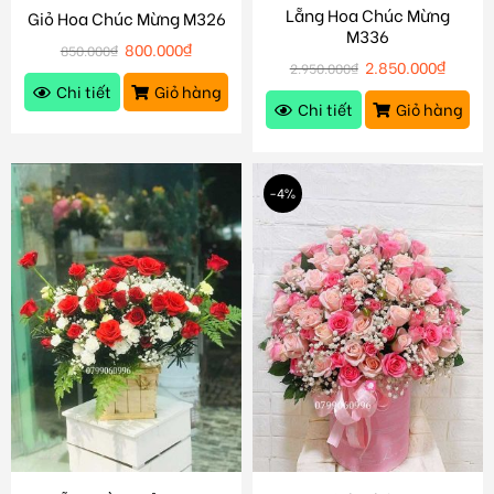
Lẵng Hoa Chúc Mừng
Giỏ Hoa Chúc Mừng M326
M336
800.000
₫
850.000
₫
2.850.000
₫
2.950.000
₫
Chi tiết
Giỏ hàng
Chi tiết
Giỏ hàng
-4%