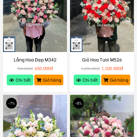
Lẵng Hoa Đẹp M342
Giỏ Hoa Tươi M526
650.000
₫
1.100.000
₫
700.000
₫
1.200.000
₫
Chi tiết
Giỏ hàng
Chi tiết
Giỏ hàng
-7%
-8%