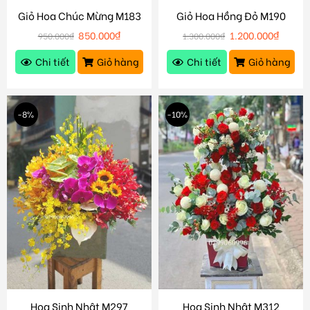
Giỏ Hoa Chúc Mừng M183
Giỏ Hoa Hồng Đỏ M190
850.000
₫
1.200.000
₫
950.000
₫
1.300.000
₫
Chi tiết
Giỏ hàng
Chi tiết
Giỏ hàng
-8%
-10%
Hoa Sinh Nhật M297
Hoa Sinh Nhật M312