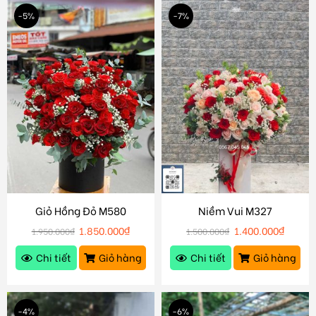
-5%
-7%
Giỏ Hồng Đỏ M580
Niềm Vui M327
1.850.000
₫
1.400.000
₫
1.950.000
₫
1.500.000
₫
Chi tiết
Giỏ hàng
Chi tiết
Giỏ hàng
-4%
-6%