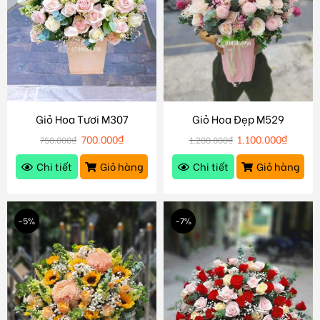
Giỏ Hoa Tươi M307
Giỏ Hoa Đẹp M529
700.000
₫
1.100.000
₫
750.000
₫
1.200.000
₫
Chi tiết
Giỏ hàng
Chi tiết
Giỏ hàng
-5%
-7%