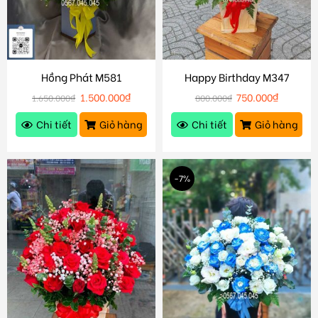
Hồng Phát M581
Happy Birthday M347
1.500.000
₫
750.000
₫
1.650.000
₫
800.000
₫
Chi tiết
Giỏ hàng
Chi tiết
Giỏ hàng
-7%