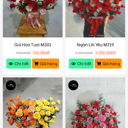
Giỏ Hoa Tươi M301
Ngàn Lời Yêu M319
700.000
₫
3.050.000
₫
750.000
₫
3.250.000
₫
Chi tiết
Giỏ hàng
Chi tiết
Giỏ hàng
-7%
-7%