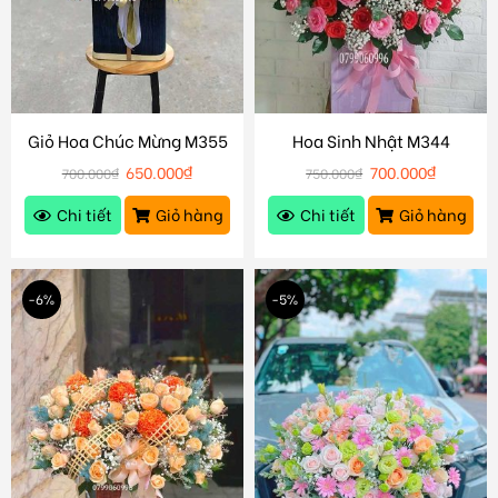
Giỏ Hoa Chúc Mừng M355
Hoa Sinh Nhật M344
650.000
₫
700.000
₫
700.000
₫
750.000
₫
Chi tiết
Giỏ hàng
Chi tiết
Giỏ hàng
-6%
-5%