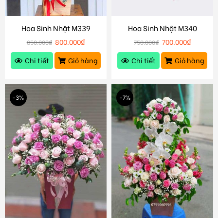
Hoa Sinh Nhật M339
Hoa Sinh Nhật M340
800.000
₫
700.000
₫
850.000
₫
750.000
₫
Chi tiết
Giỏ hàng
Chi tiết
Giỏ hàng
-3%
-7%