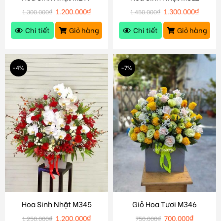
1.200.000
₫
1.300.000
₫
1.300.000
₫
1.450.000
₫
Chi tiết
Giỏ hàng
Chi tiết
Giỏ hàng
-4%
-7%
Hoa Sinh Nhật M345
Giỏ Hoa Tươi M346
1.200.000
₫
700.000
₫
1.250.000
₫
750.000
₫