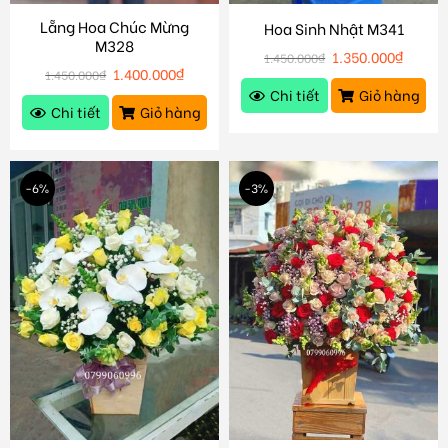
Lẵng Hoa Chúc Mừng
Hoa Sinh Nhật M341
M328
1.350.000
₫
1.450.000
₫
1.400.000
₫
1.450.000
₫
Chi tiết
Giỏ hàng
Chi tiết
Giỏ hàng
-6%
-3%