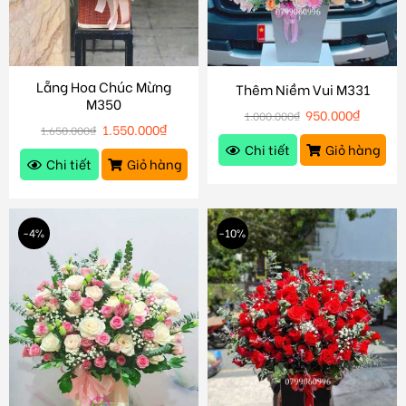
Lẵng Hoa Chúc Mừng
Thêm Niềm Vui M331
M350
950.000
₫
1.000.000
₫
1.550.000
₫
1.650.000
₫
Chi tiết
Giỏ hàng
Chi tiết
Giỏ hàng
-4%
-10%