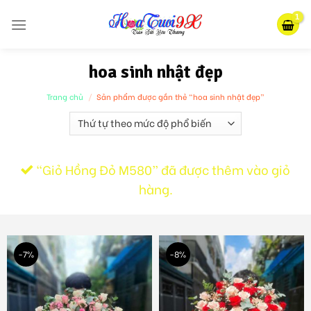
Skip
to
content
hoa sinh nhật đẹp
Trang chủ
/
Sản phẩm được gắn thẻ “hoa sinh nhật đẹp”
“Giỏ Hồng Đỏ M580” đã được thêm vào giỏ
hàng.
-7%
-8%