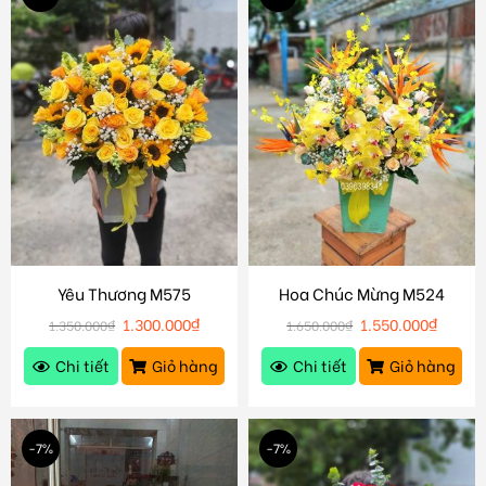
Yêu Thương M575
Hoa Chúc Mừng M524
1.300.000
₫
1.550.000
₫
1.350.000
₫
1.650.000
₫
Chi tiết
Giỏ hàng
Chi tiết
Giỏ hàng
-7%
-7%