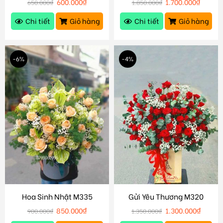
600.000
₫
1.700.000
₫
650.000
₫
1.850.000
₫
Chi tiết
Giỏ hàng
Chi tiết
Giỏ hàng
-6%
-4%
Hoa Sinh Nhật M335
Gửi Yêu Thương M320
850.000
₫
1.300.000
₫
900.000
₫
1.350.000
₫