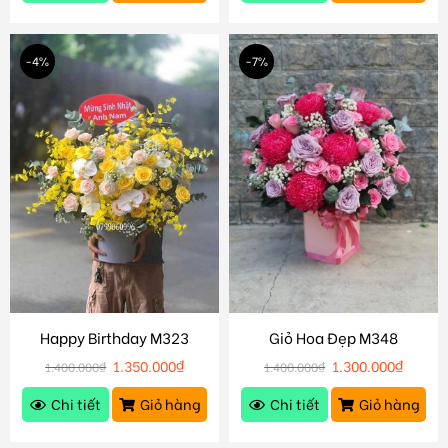
-4%
-7%
Happy Birthday M323
Giỏ Hoa Đẹp M348
1.350.000
₫
1.300.000
₫
1.400.000
₫
1.400.000
₫
Chi tiết
Giỏ hàng
Chi tiết
Giỏ hàng