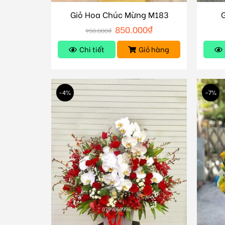
Giỏ Hoa Chúc Mừng M183
850.000
₫
950.000
₫
Chi tiết
Giỏ hàng
-4%
-7%