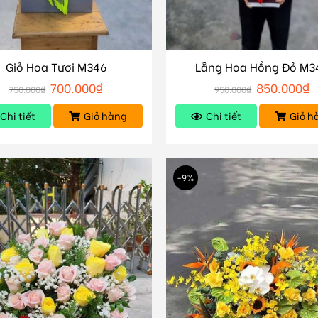
Giỏ Hoa Tươi M346
Lẵng Hoa Hồng Đỏ M3
700.000
₫
850.000
₫
750.000
₫
950.000
₫
Chi tiết
Giỏ hàng
Chi tiết
Giỏ h
-9%