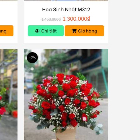
Hoa Sinh Nhật M312
1.300.000
₫
1.450.000
₫
àng
Chi tiết
Giỏ hàng
-7%