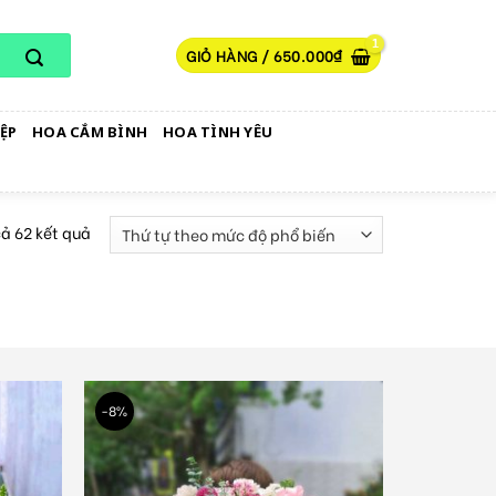
GIỎ HÀNG /
650.000
₫
ỆP
HOA CẮM BÌNH
HOA TÌNH YÊU
cả 62 kết quả
-8%