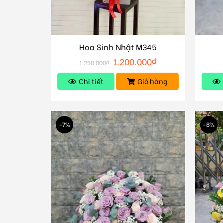
Hoa Sinh Nhật M345
1.200.000
₫
1.250.000
₫
Chi tiết
Giỏ hàng
-7%
-8%