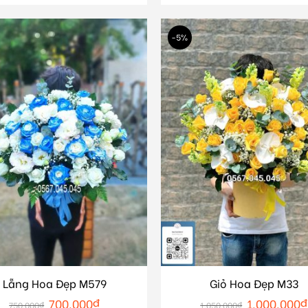
-5%
Lẵng Hoa Đẹp M579
Giỏ Hoa Đẹp M33
700.000
₫
1.000.000
₫
750.000
₫
1.050.000
₫