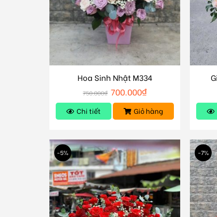
Hoa Sinh Nhật M334
G
700.000
₫
750.000
₫
Chi tiết
Giỏ hàng
-5%
-7%