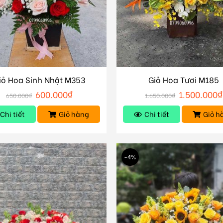
iỏ Hoa Sinh Nhật M353
Giỏ Hoa Tươi M185
600.000
₫
1.500.000
₫
650.000
₫
1.650.000
₫
Chi tiết
Giỏ hàng
Chi tiết
Giỏ h
-4%