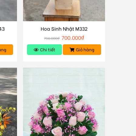
43
Hoa Sinh Nhật M332
700.000
₫
750.000
₫
àng
Chi tiết
Giỏ hàng