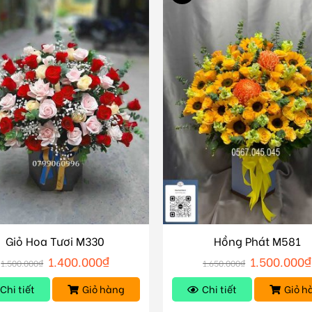
Giỏ Hoa Tươi M330
Hồng Phát M581
1.400.000
₫
1.500.000
₫
1.500.000
₫
1.650.000
₫
Chi tiết
Giỏ hàng
Chi tiết
Giỏ h