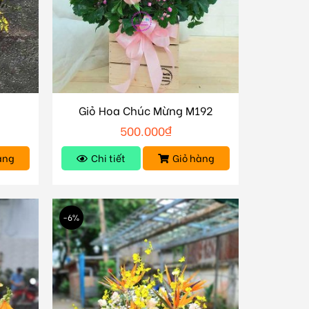
Giỏ Hoa Chúc Mừng M192
500.000
₫
àng
Chi tiết
Giỏ hàng
-6%