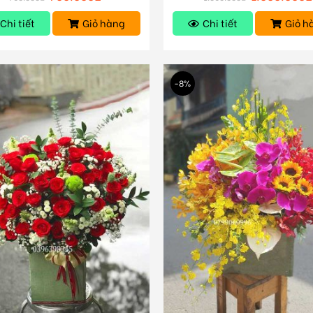
Chi tiết
Giỏ hàng
Chi tiết
Giỏ h
-8%