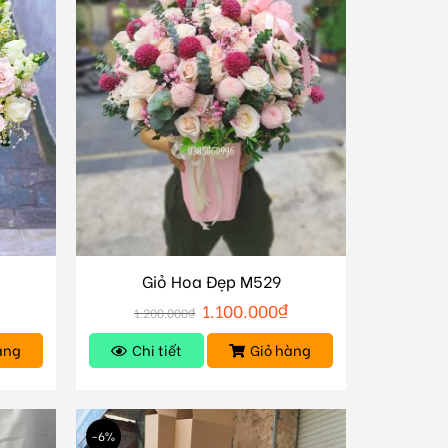
Giỏ Hoa Đẹp M529
1.100.000
₫
1.200.000
₫
àng
Chi tiết
Giỏ hàng
-6%