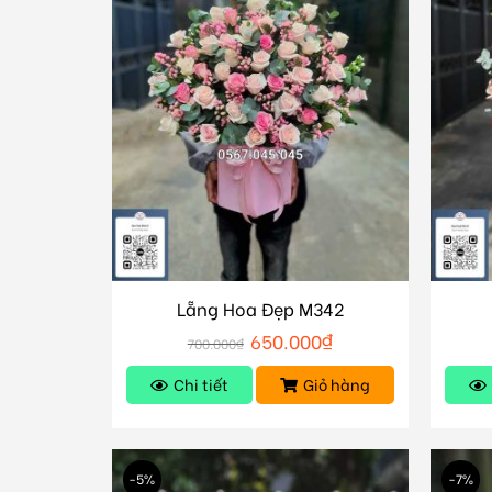
Lẵng Hoa Đẹp M342
650.000
₫
700.000
₫
Chi tiết
Giỏ hàng
-5%
-7%