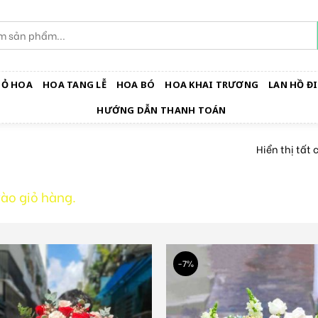
IỎ HOA
HOA TANG LỄ
HOA BÓ
HOA KHAI TRƯƠNG
LAN HỒ ĐI
HƯỚNG DẪN THANH TOÁN
Hiển thị tất 
ào giỏ hàng.
-7%