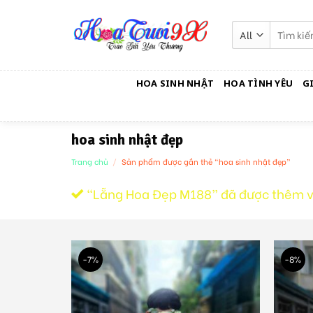
Skip
to
Tìm
kiếm:
content
HOA SINH NHẬT
HOA TÌNH YÊU
G
hoa sinh nhật đẹp
Trang chủ
/
Sản phẩm được gắn thẻ “hoa sinh nhật đẹp”
“Lẵng Hoa Đẹp M188” đã được thêm v
-7%
-8%