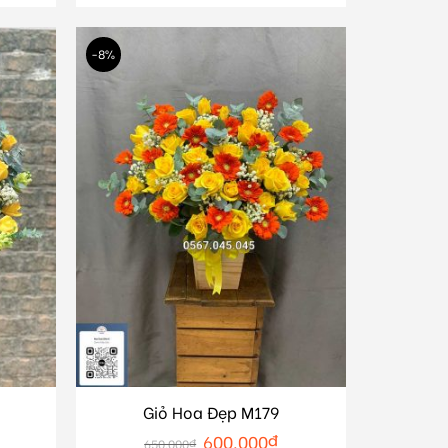
-8%
Giỏ Hoa Đẹp M179
600.000
₫
650.000
₫