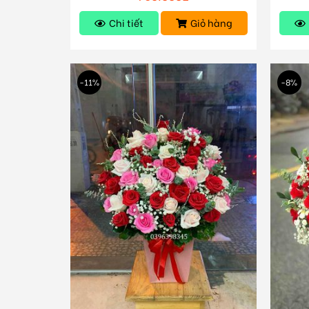
Chi tiết
Giỏ hàng
-11%
-8%