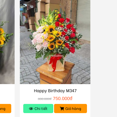
Happy Birthday M347
750.000
₫
800.000
₫
àng
Chi tiết
Giỏ hàng