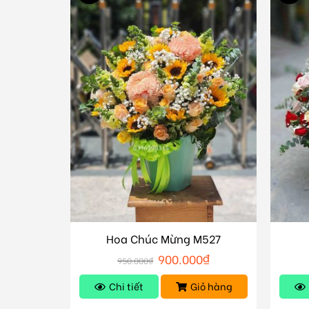
Hoa Chúc Mừng M527
900.000
₫
950.000
₫
Chi tiết
Giỏ hàng