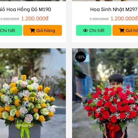
Giỏ Hoa Hồng Đỏ M190
Hoa Sinh Nhật M297
1.200.000
₫
1.200.000
₫
1.300.000
₫
1.300.000
₫
Chi tiết
Giỏ hàng
Chi tiết
Giỏ h
-11%