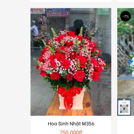
-7%
Hoa Sinh Nhật M356
750.000
₫