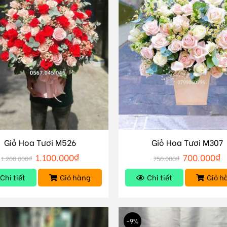
Giỏ Hoa Tươi M526
Giỏ Hoa Tươi M307
1.100.000
₫
700.000
₫
1.200.000
₫
750.000
₫
Chi tiết
Giỏ hàng
Chi tiết
Giỏ h
-9%