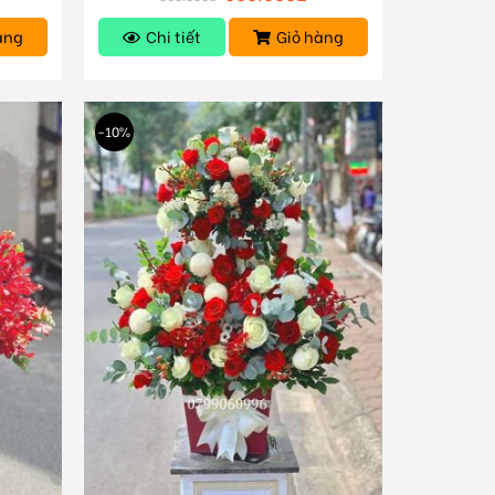
àng
Chi tiết
Giỏ hàng
-10%