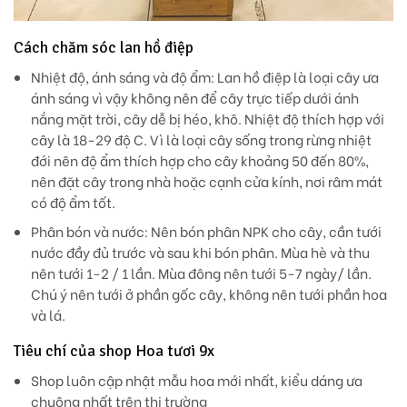
Cách chăm sóc lan hồ điệp
Nhiệt độ, ánh sáng và độ ẩm: Lan hồ điệp là loại cây ưa
ánh sáng vì vậy không nên để cây trực tiếp dưới ánh
nắng mặt trời, cây dễ bị héo, khô. Nhiệt độ thích hợp với
cây là 18-29 độ C. Vì là loại cây sống trong rừng nhiệt
đới nên độ ẩm thích hợp cho cây khoảng 50 đến 80%,
nên đặt cây trong nhà hoặc cạnh cửa kính, nơi râm mát
có độ ẩm tốt.
Phân bón và nước: Nên bón phân NPK cho cây, cần tưới
nước đầy đủ trước và sau khi bón phân. Mùa hè và thu
nên tưới 1-2 / 1 lần. Mùa đông nên tưới 5-7 ngày/ lần.
Chú ý nên tưới ở phần gốc cây, không nên tưới phần hoa
và lá.
Tiêu chí của shop Hoa tươi 9x
Shop luôn cập nhật mẫu hoa mới nhất, kiểu dáng ưa
chuộng nhất trên thị trường