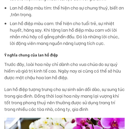
Lan hồ điệp màu tím: thể hiện cho sự chung thuỷ, biết ơn
,trân trọng.
Lan hồ điệp màu cam: thể hiện cho tuổi trẻ, sự nhiệt
huyết, hăng say. Khi tặng lan hồ điệp màu cam với lời
nhắn nhủ hãy cố gắng phấn đấu. Đó là những lời chúc,
lời động viên mang nguồn năng lượng tích cực.
Ý nghĩa chung của lan hồ điệp
Trước đây, loài hoa này chỉ dành cho vua chúa do sự quý
hiếm và giá trị kinh tế cao. Ngày nay ai cũng có thể sở hữu
được một chậu hoa lan hồ điệp.
Lan hồ điệp tượng trưng cho sự sinh sản dồi dào, sự sung túc
trong gia đình. Đồng thời loại hoa này mang lại vượng khí
tốt trong phong thuỷ nên thường được sử dụng trang trí
trong nhiều các tòa nhà, công ty, gia đình