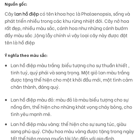
Nguồn gốc:
Cây
lan hồ điệp
có tên khoa học là Phalaenopsis, sống và
phát triển nhiều trong các khu rừng nhiệt đới. Cây nở hoa
rất đẹp, nhiều màu sắc, cánh hoa như những cánh bướm
đầy màu sắc ,lộng lẫy chính vì vậy loại cây này được đặt
tên là hồ điệp
Ý nghĩa theo màu sắc:
Lan hồ điệp màu trắng :
biểu tượng cho sự thuần khiết ,
tinh tuý, quý phái và sang trọng. Một giỏ lan màu trắng
được tặng thể hiện cho một khởi đầu mới, một tình cảm
chân thành, đáng quý.
Lan hồ điệp màu đỏ: màu đỏ là màu biểu tượng cho sự
nồng ấm, thể hiện cho những khát vọng cháy bỏng, cho
tình yêu mạnh mẽ.
Lan hồ điệp màu vàng: thể hiện cho sự sung túc, giàu
sang phú quý. Chậu hoa màu vàng được tặng trong ngày
tết thể hiện mong muốn tài lộc đến với gia đình.