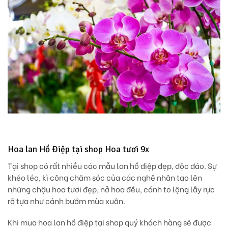
Hoa lan Hồ Điệp tại shop Hoa tươi 9x
Tại shop có rất nhiều các mẫu lan hồ điệp đẹp, độc đáo. Sự
khéo léo, kì công chăm sóc của các nghệ nhân tạo lên
những chậu hoa tươi đẹp, nở hoa đều, cánh to lộng lẫy rực
rỡ tựa như cánh bướm mùa xuân.
Khi mua hoa lan hồ điệp tại shop quý khách hàng sẽ được