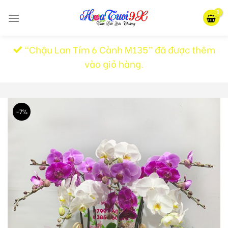
Skip
to
content
“Chậu Lan Tím 6 Cành M135” đã được thêm
vào giỏ hàng.
-7%