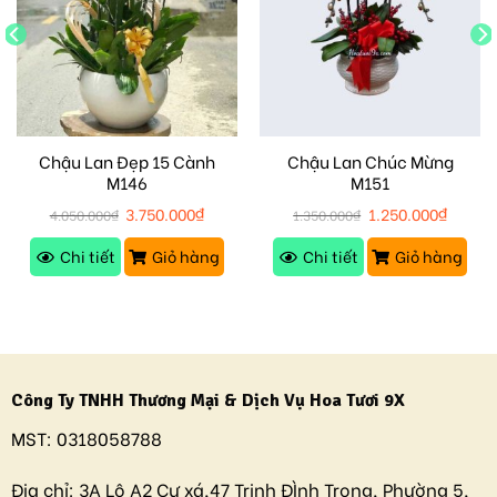
Chậu Lan Đẹp 15 Cành
Chậu Lan Chúc Mừng
M146
M151
3.750.000
₫
1.250.000
₫
4.050.000
₫
1.350.000
₫
Chi tiết
Giỏ hàng
Chi tiết
Giỏ hàng
Công Ty TNHH Thương Mại & Dịch Vụ Hoa Tươi 9X
MST:
0318058788
Địa chỉ:
3A Lô A2 Cư xá,47 Trịnh ĐÌnh Trọng, Phường 5,