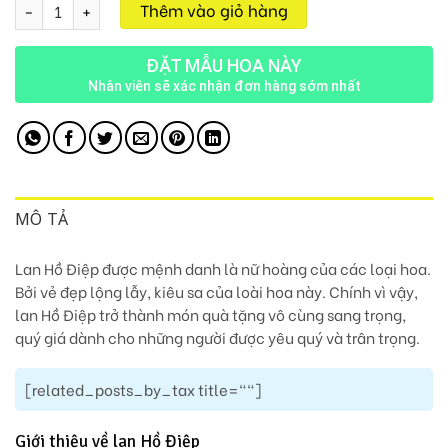
Chậu Lan 9 Cành M145 số lượng
Thêm vào giỏ hàng
ĐẶT MẪU HOA NÀY
Nhân viên sẽ xác nhận đơn hàng sớm nhất
MÔ TẢ
Lan Hồ Điệp được mệnh danh là nữ hoàng của các loại hoa.
Bởi vẻ đẹp lộng lẫy, kiêu sa của loài hoa này. Chính vì vậy,
lan Hồ Điệp trở thành món quà tặng vô cùng sang trọng,
quý giá dành cho những người được yêu quý và trân trọng.
[related_posts_by_tax title=""]
Giới thiệu về lan Hồ Điệp