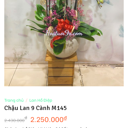
Trang chủ
/
Lan Hồ Điệp
Chậu Lan 9 Cành M145
2.250.000
₫
₫
2.430.000