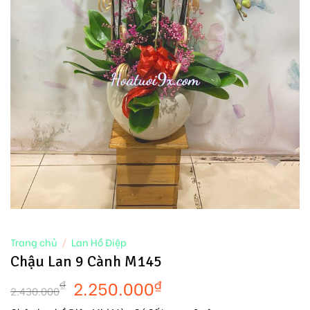
Trang chủ
/
Lan Hồ Điệp
Chậu Lan 9 Cành M145
2.250.000
₫
₫
2.430.000