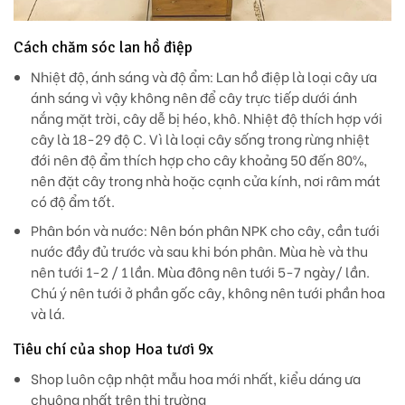
Cách chăm sóc lan hồ điệp
Nhiệt độ, ánh sáng và độ ẩm: Lan hồ điệp là loại cây ưa
ánh sáng vì vậy không nên để cây trực tiếp dưới ánh
nắng mặt trời, cây dễ bị héo, khô. Nhiệt độ thích hợp với
cây là 18-29 độ C. Vì là loại cây sống trong rừng nhiệt
đới nên độ ẩm thích hợp cho cây khoảng 50 đến 80%,
nên đặt cây trong nhà hoặc cạnh cửa kính, nơi râm mát
có độ ẩm tốt.
Phân bón và nước: Nên bón phân NPK cho cây, cần tưới
nước đầy đủ trước và sau khi bón phân. Mùa hè và thu
nên tưới 1-2 / 1 lần. Mùa đông nên tưới 5-7 ngày/ lần.
Chú ý nên tưới ở phần gốc cây, không nên tưới phần hoa
và lá.
Tiêu chí của shop Hoa tươi 9x
Shop luôn cập nhật mẫu hoa mới nhất, kiểu dáng ưa
chuộng nhất trên thị trường