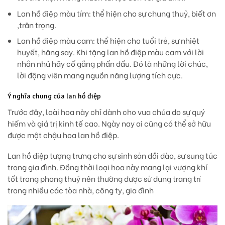
Lan hồ điệp màu tím: thể hiện cho sự chung thuỷ, biết ơn
,trân trọng.
Lan hồ điệp màu cam: thể hiện cho tuổi trẻ, sự nhiệt
huyết, hăng say. Khi tặng lan hồ điệp màu cam với lời
nhắn nhủ hãy cố gắng phấn đấu. Đó là những lời chúc,
lời động viên mang nguồn năng lượng tích cực.
Ý nghĩa chung của lan hồ điệp
Trước đây, loài hoa này chỉ dành cho vua chúa do sự quý
hiếm và giá trị kinh tế cao. Ngày nay ai cũng có thể sở hữu
được một chậu hoa lan hồ điệp.
Lan hồ điệp tượng trưng cho sự sinh sản dồi dào, sự sung túc
trong gia đình. Đồng thời loại hoa này mang lại vượng khí
tốt trong phong thuỷ nên thường được sử dụng trang trí
trong nhiều các tòa nhà, công ty, gia đình