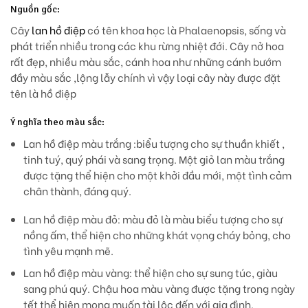
Nguồn gốc:
Cây
lan hồ điệp
có tên khoa học là Phalaenopsis, sống và
phát triển nhiều trong các khu rừng nhiệt đới. Cây nở hoa
rất đẹp, nhiều màu sắc, cánh hoa như những cánh bướm
đầy màu sắc ,lộng lẫy chính vì vậy loại cây này được đặt
tên là hồ điệp
Ý nghĩa theo màu sắc:
Lan hồ điệp màu trắng :
biểu tượng cho sự thuần khiết ,
tinh tuý, quý phái và sang trọng. Một giỏ lan màu trắng
được tặng thể hiện cho một khởi đầu mới, một tình cảm
chân thành, đáng quý.
Lan hồ điệp màu đỏ: màu đỏ là màu biểu tượng cho sự
nồng ấm, thể hiện cho những khát vọng cháy bỏng, cho
tình yêu mạnh mẽ.
Lan hồ điệp màu vàng: thể hiện cho sự sung túc, giàu
sang phú quý. Chậu hoa màu vàng được tặng trong ngày
tết thể hiện mong muốn tài lộc đến với gia đình.