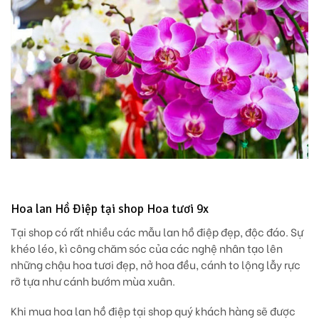
Hoa lan Hồ Điệp tại shop Hoa tươi 9x
Tại shop có rất nhiều các mẫu lan hồ điệp đẹp, độc đáo. Sự
khéo léo, kì công chăm sóc của các nghệ nhân tạo lên
những chậu hoa tươi đẹp, nở hoa đều, cánh to lộng lẫy rực
rỡ tựa như cánh bướm mùa xuân.
Khi mua hoa lan hồ điệp tại shop quý khách hàng sẽ được