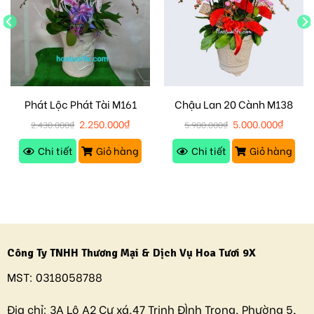
Phát Lộc Phát Tài M161
Chậu Lan 20 Cành M138
2.250.000
₫
5.000.000
₫
2.430.000
₫
5.900.000
₫
Chi tiết
Giỏ hàng
Chi tiết
Giỏ hàng
Công Ty TNHH Thương Mại & Dịch Vụ Hoa Tươi 9X
MST:
0318058788
Địa chỉ:
3A Lô A2 Cư xá,47 Trịnh ĐÌnh Trọng, Phường 5,