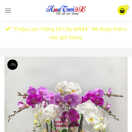
Skip
to
content
“Chậu Lan Trắng 10 Cây M484” đã được thêm
vào giỏ hàng.
-7%