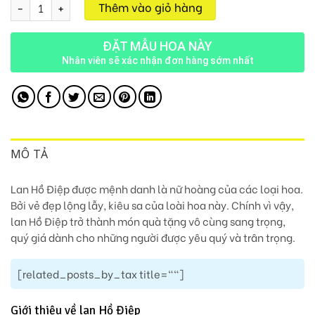
Chậu Lan 9 Cành M145 số lượng
Thêm vào giỏ hàng
ĐẶT MẪU HOA NÀY
Nhân viên sẽ xác nhận đơn hàng sớm nhất
MÔ TẢ
Lan Hồ Điệp được mệnh danh là nữ hoàng của các loại hoa.
Bởi vẻ đẹp lộng lẫy, kiêu sa của loài hoa này. Chính vì vậy,
lan Hồ Điệp trở thành món quà tặng vô cùng sang trọng,
quý giá dành cho những người được yêu quý và trân trọng.
[related_posts_by_tax title=""]
Giới thiệu về lan Hồ Điệp