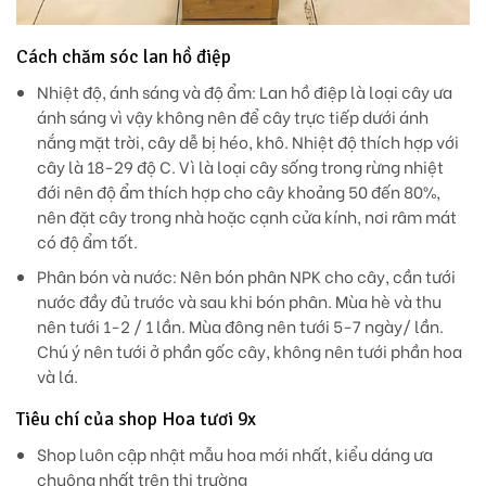
Cách chăm sóc lan hồ điệp
Nhiệt độ, ánh sáng và độ ẩm: Lan hồ điệp là loại cây ưa
ánh sáng vì vậy không nên để cây trực tiếp dưới ánh
nắng mặt trời, cây dễ bị héo, khô. Nhiệt độ thích hợp với
cây là 18-29 độ C. Vì là loại cây sống trong rừng nhiệt
đới nên độ ẩm thích hợp cho cây khoảng 50 đến 80%,
nên đặt cây trong nhà hoặc cạnh cửa kính, nơi râm mát
có độ ẩm tốt.
Phân bón và nước: Nên bón phân NPK cho cây, cần tưới
nước đầy đủ trước và sau khi bón phân. Mùa hè và thu
nên tưới 1-2 / 1 lần. Mùa đông nên tưới 5-7 ngày/ lần.
Chú ý nên tưới ở phần gốc cây, không nên tưới phần hoa
và lá.
Tiêu chí của shop Hoa tươi 9x
Shop luôn cập nhật mẫu hoa mới nhất, kiểu dáng ưa
chuộng nhất trên thị trường