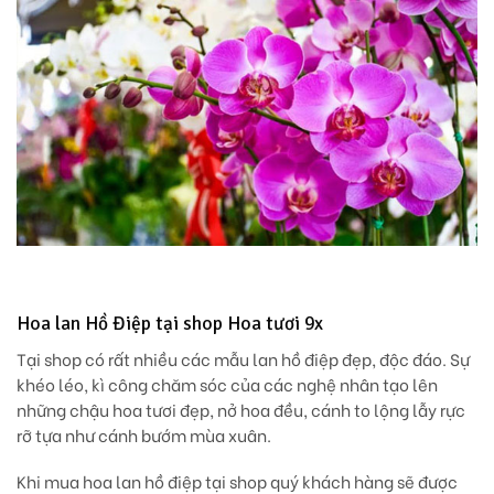
Hoa lan Hồ Điệp tại shop Hoa tươi 9x
Tại shop có rất nhiều các mẫu lan hồ điệp đẹp, độc đáo. Sự
khéo léo, kì công chăm sóc của các nghệ nhân tạo lên
những chậu hoa tươi đẹp, nở hoa đều, cánh to lộng lẫy rực
rỡ tựa như cánh bướm mùa xuân.
Khi mua hoa lan hồ điệp tại shop quý khách hàng sẽ được