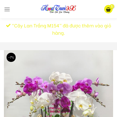
Skip
to
content
“Cây Lan Trắng M154” đã được thêm vào giỏ
hàng.
-7%