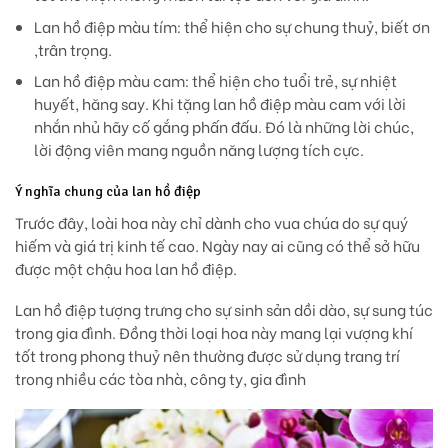
Lan hồ điệp màu tím: thể hiện cho sự chung thuỷ, biết ơn
,trân trọng.
Lan hồ điệp màu cam: thể hiện cho tuổi trẻ, sự nhiệt
huyết, hăng say. Khi tặng lan hồ điệp màu cam với lời
nhắn nhủ hãy cố gắng phấn đấu. Đó là những lời chúc,
lời động viên mang nguồn năng lượng tích cực.
Ý nghĩa chung của lan hồ điệp
Trước đây, loài hoa này chỉ dành cho vua chúa do sự quý
hiếm và giá trị kinh tế cao. Ngày nay ai cũng có thể sở hữu
được một chậu hoa lan hồ điệp.
Lan hồ điệp tượng trưng cho sự sinh sản dồi dào, sự sung túc
trong gia đình. Đồng thời loại hoa này mang lại vượng khí
tốt trong phong thuỷ nên thường được sử dụng trang trí
trong nhiều các tòa nhà, công ty, gia đình