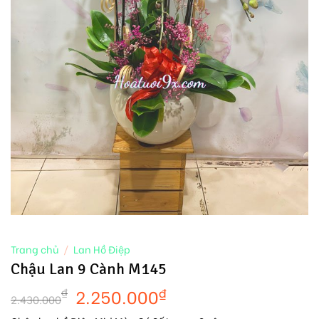
Trang chủ
/
Lan Hồ Điệp
Chậu Lan 9 Cành M145
2.250.000
₫
₫
2.430.000