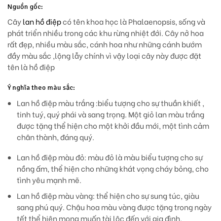
Nguồn gốc:
Cây
lan hồ điệp
có tên khoa học là Phalaenopsis, sống và
phát triển nhiều trong các khu rừng nhiệt đới. Cây nở hoa
rất đẹp, nhiều màu sắc, cánh hoa như những cánh bướm
đầy màu sắc ,lộng lẫy chính vì vậy loại cây này được đặt
tên là hồ điệp
Ý nghĩa theo màu sắc:
Lan hồ điệp màu trắng :
biểu tượng cho sự thuần khiết ,
tinh tuý, quý phái và sang trọng. Một giỏ lan màu trắng
được tặng thể hiện cho một khởi đầu mới, một tình cảm
chân thành, đáng quý.
Lan hồ điệp màu đỏ: màu đỏ là màu biểu tượng cho sự
nồng ấm, thể hiện cho những khát vọng cháy bỏng, cho
tình yêu mạnh mẽ.
Lan hồ điệp màu vàng: thể hiện cho sự sung túc, giàu
sang phú quý. Chậu hoa màu vàng được tặng trong ngày
tết thể hiện mong muốn tài lộc đến với gia đình.