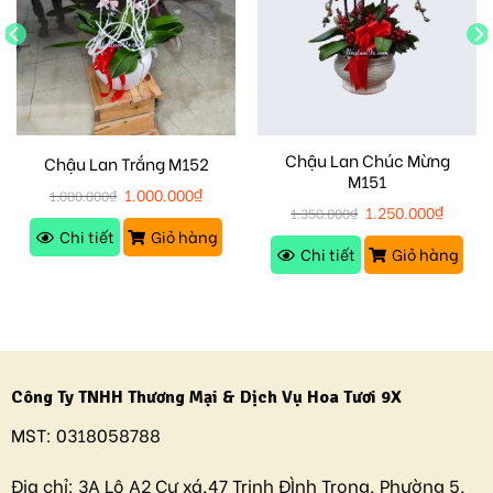
Chậu Lan Chúc Mừng
Chậu Lan Trắng M152
M151
1.000.000
₫
1.080.000
₫
1.250.000
₫
1.350.000
₫
Chi tiết
Giỏ hàng
Chi tiết
Giỏ hàng
Công Ty TNHH Thương Mại & Dịch Vụ Hoa Tươi 9X
MST:
0318058788
Địa chỉ:
3A Lô A2 Cư xá,47 Trịnh ĐÌnh Trọng, Phường 5,