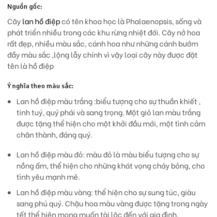
Nguồn gốc:
Cây
lan hồ điệp
có tên khoa học là Phalaenopsis, sống và
phát triển nhiều trong các khu rừng nhiệt đới. Cây nở hoa
rất đẹp, nhiều màu sắc, cánh hoa như những cánh bướm
đầy màu sắc ,lộng lẫy chính vì vậy loại cây này được đặt
tên là hồ điệp
Ý nghĩa theo màu sắc:
Lan hồ điệp màu trắng :
biểu tượng cho sự thuần khiết ,
tinh tuý, quý phái và sang trọng. Một giỏ lan màu trắng
được tặng thể hiện cho một khởi đầu mới, một tình cảm
chân thành, đáng quý.
Lan hồ điệp màu đỏ: màu đỏ là màu biểu tượng cho sự
nồng ấm, thể hiện cho những khát vọng cháy bỏng, cho
tình yêu mạnh mẽ.
Lan hồ điệp màu vàng: thể hiện cho sự sung túc, giàu
sang phú quý. Chậu hoa màu vàng được tặng trong ngày
tết thể hiện mong muốn tài lộc đến với gia đình.