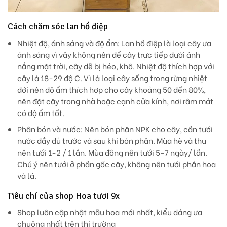
Cách chăm sóc lan hồ điệp
Nhiệt độ, ánh sáng và độ ẩm: Lan hồ điệp là loại cây ưa
ánh sáng vì vậy không nên để cây trực tiếp dưới ánh
nắng mặt trời, cây dễ bị héo, khô. Nhiệt độ thích hợp với
cây là 18-29 độ C. Vì là loại cây sống trong rừng nhiệt
đới nên độ ẩm thích hợp cho cây khoảng 50 đến 80%,
nên đặt cây trong nhà hoặc cạnh cửa kính, nơi râm mát
có độ ẩm tốt.
Phân bón và nước: Nên bón phân NPK cho cây, cần tưới
nước đầy đủ trước và sau khi bón phân. Mùa hè và thu
nên tưới 1-2 / 1 lần. Mùa đông nên tưới 5-7 ngày/ lần.
Chú ý nên tưới ở phần gốc cây, không nên tưới phần hoa
và lá.
Tiêu chí của shop Hoa tươi 9x
Shop luôn cập nhật mẫu hoa mới nhất, kiểu dáng ưa
chuộng nhất trên thị trường