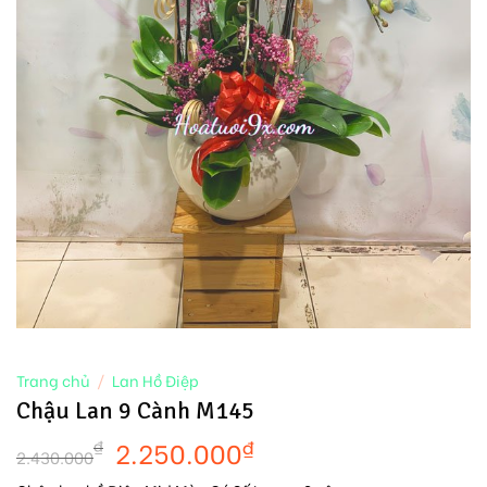
Trang chủ
/
Lan Hồ Điệp
Chậu Lan 9 Cành M145
2.250.000
₫
₫
2.430.000