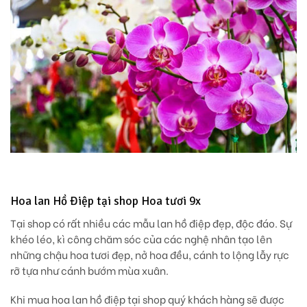
Hoa lan Hồ Điệp tại shop Hoa tươi 9x
Tại shop có rất nhiều các mẫu lan hồ điệp đẹp, độc đáo. Sự
khéo léo, kì công chăm sóc của các nghệ nhân tạo lên
những chậu hoa tươi đẹp, nở hoa đều, cánh to lộng lẫy rực
rỡ tựa như cánh bướm mùa xuân.
Khi mua hoa lan hồ điệp tại shop quý khách hàng sẽ được