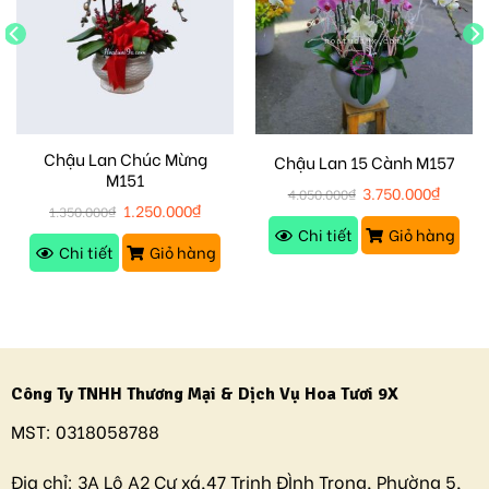
Chậu Lan Chúc Mừng
Chậu Lan 15 Cành M157
M151
3.750.000
₫
4.050.000
₫
1.250.000
₫
1.350.000
₫
Chi tiết
Giỏ hàng
Chi tiết
Giỏ hàng
Công Ty TNHH Thương Mại & Dịch Vụ Hoa Tươi 9X
MST:
0318058788
Địa chỉ:
3A Lô A2 Cư xá,47 Trịnh ĐÌnh Trọng, Phường 5,