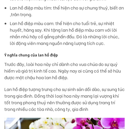
Lan hồ điệp màu tím: thể hiện cho sự chung thuỷ, biết ơn
,trân trọng.
Lan hồ điệp màu cam: thể hiện cho tuổi trẻ, sự nhiệt
huyết, hăng say. Khi tặng lan hồ điệp màu cam với lời
nhắn nhủ hãy cố gắng phấn đấu. Đó là những lời chúc,
lời động viên mang nguồn năng lượng tích cực.
Ý nghĩa chung của lan hồ điệp
Trước đây, loài hoa này chỉ dành cho vua chúa do sự quý
hiếm và giá trị kinh tế cao. Ngày nay ai cũng có thể sở hữu
được một chậu hoa lan hồ điệp.
Lan hồ điệp tượng trưng cho sự sinh sản dồi dào, sự sung túc
trong gia đình. Đồng thời loại hoa này mang lại vượng khí
tốt trong phong thuỷ nên thường được sử dụng trang trí
trong nhiều các tòa nhà, công ty, gia đình