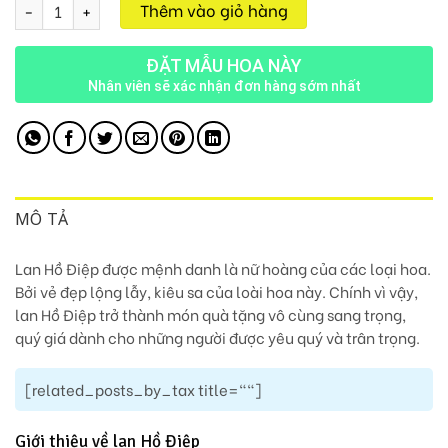
Chậu Lan 9 Cành M145 số lượng
Thêm vào giỏ hàng
ĐẶT MẪU HOA NÀY
Nhân viên sẽ xác nhận đơn hàng sớm nhất
MÔ TẢ
Lan Hồ Điệp được mệnh danh là nữ hoàng của các loại hoa.
Bởi vẻ đẹp lộng lẫy, kiêu sa của loài hoa này. Chính vì vậy,
lan Hồ Điệp trở thành món quà tặng vô cùng sang trọng,
quý giá dành cho những người được yêu quý và trân trọng.
[related_posts_by_tax title=""]
Giới thiệu về lan Hồ Điệp