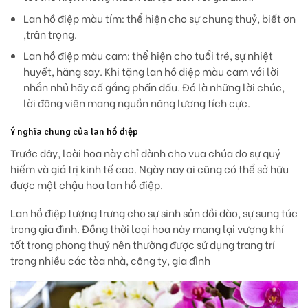
Lan hồ điệp màu tím: thể hiện cho sự chung thuỷ, biết ơn
,trân trọng.
Lan hồ điệp màu cam: thể hiện cho tuổi trẻ, sự nhiệt
huyết, hăng say. Khi tặng lan hồ điệp màu cam với lời
nhắn nhủ hãy cố gắng phấn đấu. Đó là những lời chúc,
lời động viên mang nguồn năng lượng tích cực.
Ý nghĩa chung của lan hồ điệp
Trước đây, loài hoa này chỉ dành cho vua chúa do sự quý
hiếm và giá trị kinh tế cao. Ngày nay ai cũng có thể sở hữu
được một chậu hoa lan hồ điệp.
Lan hồ điệp tượng trưng cho sự sinh sản dồi dào, sự sung túc
trong gia đình. Đồng thời loại hoa này mang lại vượng khí
tốt trong phong thuỷ nên thường được sử dụng trang trí
trong nhiều các tòa nhà, công ty, gia đình