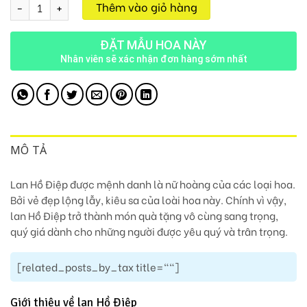
Chậu Lan 9 Cành M145 số lượng
Thêm vào giỏ hàng
ĐẶT MẪU HOA NÀY
Nhân viên sẽ xác nhận đơn hàng sớm nhất
MÔ TẢ
Lan Hồ Điệp được mệnh danh là nữ hoàng của các loại hoa.
Bởi vẻ đẹp lộng lẫy, kiêu sa của loài hoa này. Chính vì vậy,
lan Hồ Điệp trở thành món quà tặng vô cùng sang trọng,
quý giá dành cho những người được yêu quý và trân trọng.
[related_posts_by_tax title=""]
Giới thiệu về lan Hồ Điệp