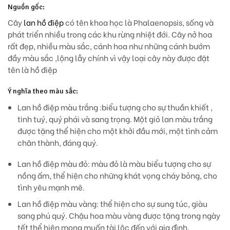
Nguồn gốc:
Cây
lan hồ điệp
có tên khoa học là Phalaenopsis, sống và
phát triển nhiều trong các khu rừng nhiệt đới. Cây nở hoa
rất đẹp, nhiều màu sắc, cánh hoa như những cánh bướm
đầy màu sắc ,lộng lẫy chính vì vậy loại cây này được đặt
tên là hồ điệp
Ý nghĩa theo màu sắc:
Lan hồ điệp màu trắng :
biểu tượng cho sự thuần khiết ,
tinh tuý, quý phái và sang trọng. Một giỏ lan màu trắng
được tặng thể hiện cho một khởi đầu mới, một tình cảm
chân thành, đáng quý.
Lan hồ điệp màu đỏ: màu đỏ là màu biểu tượng cho sự
nồng ấm, thể hiện cho những khát vọng cháy bỏng, cho
tình yêu mạnh mẽ.
Lan hồ điệp màu vàng: thể hiện cho sự sung túc, giàu
sang phú quý. Chậu hoa màu vàng được tặng trong ngày
tết thể hiện mong muốn tài lộc đến với gia đình.