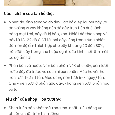
Cách chăm sóc lan hồ điệp
Nhiệt độ, ánh sáng và độ ẩm: Lan hồ điệp là loại cây ưa
ánh sáng vì vậy không nên để cây trực tiếp dưới ánh
nắng mặt trời, cây dễ bị héo, khô. Nhiệt độ thích hợp với
cây là 18-29 độ C. Vì là loại cây sống trong rừng nhiệt
đới nên độ ẩm thích hợp cho cây khoảng 50 đến 80%,
nên đặt cây trong nhà hoặc cạnh cửa kính, nơi râm mát
có độ ẩm tốt.
Phân bón và nước: Nên bón phân NPK cho cây, cần tưới
nước đầy đủ trước và sau khi bón phân. Mùa hè và thu
nên tưới 1-2 / 1 lần. Mùa đông nên tưới 5-7 ngày/ lần.
Chú ý nên tưới ở phần gốc cây, không nên tưới phần hoa
và lá.
Tiêu chí của shop Hoa tươi 9x
Shop luôn cập nhật mẫu hoa mới nhất, kiểu dáng ưa
chuộng nhất trên thị trường