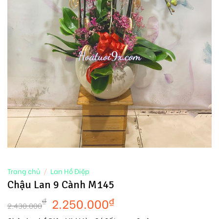
Trang chủ
/
Lan Hồ Điệp
Chậu Lan 9 Cành M145
2.250.000
₫
₫
2.430.000