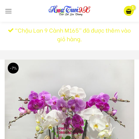
Skip
to
content
“Chậu Lan 9 Cành M165” đã được thêm vào
giỏ hàng.
-7%