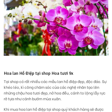
Hoa lan Hồ Điệp tại shop Hoa tươi 9x
Tại shop có rất nhiều các mẫu lan hồ điệp đẹp, độc đáo. Sự
khéo léo, kì công chăm sóc của các nghệ nhân tạo lên
những chậu hoa tươi đẹp, nở hoa đều, cánh to lộng lẫy rực
rỡ tựa như cánh bướm mùa xuân.
Khi mua hoa lan hồ điệp tại shop quý khách hàng sẽ được