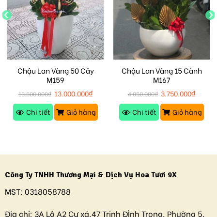
Chậu Lan Vàng 50 Cây
Chậu Lan Vàng 15 Cành
M159
M167
13.000.000
₫
3.750.000
₫
13.500.000
₫
4.050.000
₫
Chi tiết
Giỏ hàng
Chi tiết
Giỏ hàng
Công Ty TNHH Thương Mại & Dịch Vụ Hoa Tươi 9X
MST:
0318058788
Địa chỉ:
3A Lô A2 Cư xá,47 Trịnh ĐÌnh Trọng, Phường 5,