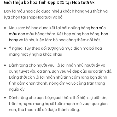
Giới thiệu bó hoa Tình Đẹp D25 tại Hoa tươi 9x
Đây là mẫu hoa cúc được nhiều khách hàng yêu thích và
lựa chọn tại shop Hoa tươi 9x bởi:
Màu sắc
: bó hoa được kết lại bởi những bông
hoa cúc
mẫu đơn
màu hồng thắm. Kết hợp cùng hoa hồng,
hoa
baby
và lá phụ kiện làm bó hoa càng thêm nổi bật.
Ý nghĩa:
Tùy theo đối tượng và mục đích mà bó hoa
mang một ý nghĩa khác nhau
Dành tặng cho người yêu: là lời nhắn nhủ người ấy vô
cùng tuyệt vời, cá tính. Bạn yêu vẻ đẹp của sự cá tính đó.
Đồng thời còn là lời nhắn nhủ tình cảm rằng bạn dành
tình cảm chân thành, nồng ấm và vô cùng trân trọng
người ấy.
Dành tặng cho bạn bè,người thân: thể hiện sự biết ơn,
trân trọng và mong họ sẽ luôn mạnh mẽ vượt qua gian
nan, thử thách để có được thành công.