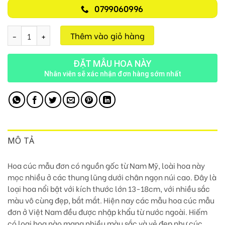
0799060996
Tình Đẹp D25 số lượng
Thêm vào giỏ hàng
ĐẶT MẪU HOA NÀY
Nhân viên sẽ xác nhận đơn hàng sớm nhất
MÔ TẢ
Hoa cúc mẫu đơn có nguồn gốc từ Nam Mỹ, loài hoa này
mọc nhiều ở các thung lũng dưới chân ngọn núi cao. Đây là
loại hoa nổi bật với kích thước lớn 13-18cm, với nhiều sắc
màu vô cùng đẹp, bắt mắt.
Hiện nay các mẫu hoa cúc mẫu
đơn ở Việt Nam đều được nhập khẩu từ nước ngoài.
Hiếm
có loại hoa nào mang nhiều màu sắc và vẻ đẹp như cúc