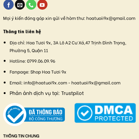
Mọi ý kiến đóng góp xin gửi về hòm thư:
hoatuoii9x@gmail.com
Thông tin liên hệ
Địa chỉ:
Hoa Tươi 9x, 3A Lô A2 Cư Xá,47 Trịnh Đình Trọng,
Phường 5, Quận 11
Hotline:
0799.06.09.96
Fanpage:
Shop Hoa Tươi 9x
Email:
info@hoatuoi9x.com - hoatuoii9x@gmail.com
Phản ảnh dịch vụ tại:
Trustpilot
THÔNG TIN CHUNG