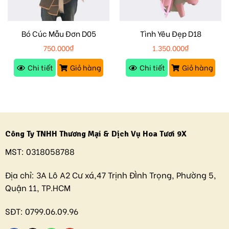
Bó Cúc Mẫu Đơn D05
Tình Yêu Đẹp D18
750.000
₫
1.350.000
₫
Chi tiết
Giỏ hàng
Chi tiết
Giỏ hàng
Công Ty TNHH Thương Mại & Dịch Vụ Hoa Tươi 9X
MST:
0318058788
Địa chỉ:
3A Lô A2 Cư xá,47 Trịnh ĐÌnh Trọng, Phường 5,
Quận 11, TP.HCM
SĐT:
0799.06.09.96