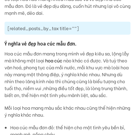
mẫu đơn. Đó là vẻ đẹp dịu dàng, cuốn hút nhưng lại vô cùng
mạnh mẽ, dẻo dai.
[related_posts_by_tax title=""]
Ý nghĩa vẻ đẹp hoa cúc mẫu đơn.
Hoa cúc mẫu đơn mang trong mình vẻ đẹp kiêu sa, lộng lẫy
mà không một loại
hoa cúc
nào khác có được. Và tuỳ theo
văn hoá, phong tục của mỗi nước, mỗi khu vực mà loài hoa
này mang một thông điệp, ý nghĩa khác nhau. Nhưng dù
nhìn theo lăng kính nào thì chúng cũng là biểu tượng cho
tuổi thọ, niềm vui ,những điều tốt đẹp, là lòng trung thành,
biết ơn, thể hiện một tình yêu mãnh liệt, sâu sắc.
Mỗi loại hoa mang màu sắc khác nhau cũng thể hiện những
ý nghĩa khác nhau.
Hoa cúc mẫu đơn đỏ
: thể hiện cho một tình yêu bền bỉ,
mạnh mẽ, nồng cháy.