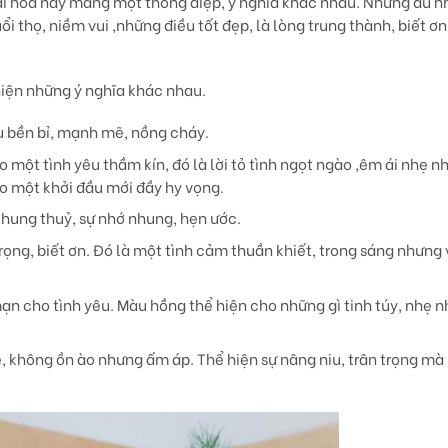
ài hoa này mang một thông điệp, ý nghĩa khác nhau. Nhưng dù n
i thọ, niềm vui ,những điều tốt đẹp, là lòng trung thành, biết ơn
iện những ý nghĩa khác nhau.
êu bền bỉ, mạnh mẽ, nồng cháy.
o một tình yêu thầm kín, đó là lời tỏ tình ngọt ngào ,êm ái nhẹ n
ho một khởi đầu mới đầy hy vọng.
chung thuỷ, sự nhớ nhung, hẹn ước.
trọng, biết ơn. Đó là một tình cảm thuần khiết, trong sáng nhưng
mạn cho tình yêu. Màu hồng thể hiện cho những gì tinh túy, nhẹ 
hẹ, không ồn ào nhưng ấm áp. Thể hiện sự nâng niu, trân trọng m