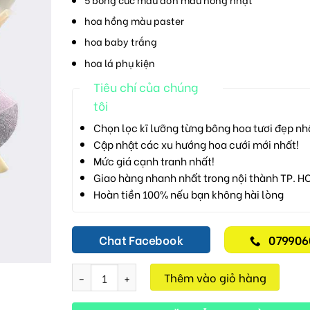
hoa hồng màu paster
hoa baby trắng
hoa lá phụ kiện
Tiêu chí của chúng
tôi
Chọn lọc kĩ lưỡng từng bông hoa tươi đẹp nh
Cập nhật các xu hướng hoa cưới mới nhất!
Mức giá cạnh tranh nhất!
Giao hàng nhanh nhất trong nội thành TP. H
Hoàn tiền 100% nếu bạn không hài lòng
Chat Facebook
079906
Tình Đẹp D25 số lượng
Thêm vào giỏ hàng