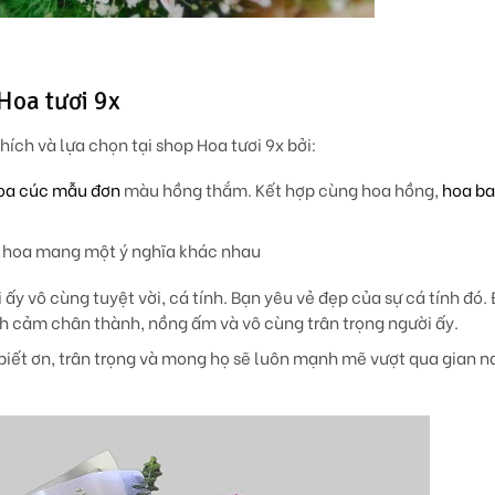
 Hoa tươi 9x
ch và lựa chọn tại shop Hoa tươi 9x bởi:
oa cúc mẫu đơn
màu hồng thắm. Kết hợp cùng hoa hồng,
hoa b
ó hoa mang một ý nghĩa khác nhau
ấy vô cùng tuyệt vời, cá tính. Bạn yêu vẻ đẹp của sự cá tính đó.
nh cảm chân thành, nồng ấm và vô cùng trân trọng người ấy.
biết ơn, trân trọng và mong họ sẽ luôn mạnh mẽ vượt qua gian n