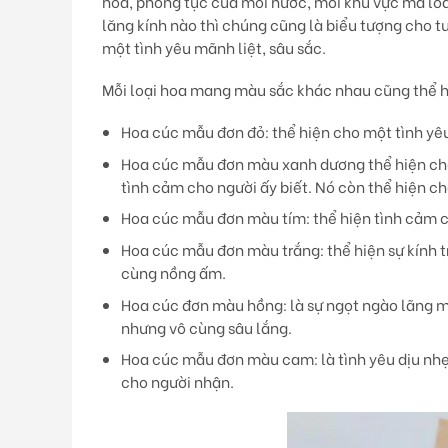
hoá, phong tục của mỗi nước, mỗi khu vực mà lo
lăng kính nào thì chúng cũng là biểu tượng cho tuổ
một tình yêu mãnh liệt, sâu sắc.
Mỗi loại hoa mang màu sắc khác nhau cũng thể h
Hoa cúc mẫu đơn đỏ
: thể hiện cho một tình y
Hoa cúc mẫu đơn màu xanh dương
thể hiện ch
tình cảm cho người ấy biết. Nó còn thể hiện c
Hoa cúc mẫu đơn màu tím:
thể hiện tình cảm 
Hoa cúc mẫu đơn màu trắng:
thể hiện sự kính 
cùng nồng ấm.
Hoa cúc đơn màu hồng
: là sự ngọt ngào lãng 
nhưng vô cùng sâu lắng.
Hoa cúc mẫu đơn màu cam
: là tình yêu dịu n
cho người nhận.