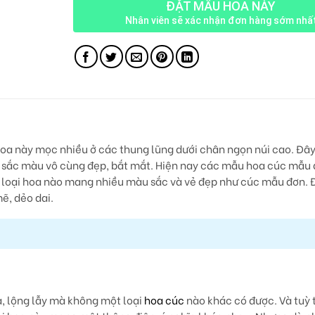
ĐẶT MẪU HOA NÀY
Nhân viên sẽ xác nhận đơn hàng sớm nhấ
a này mọc nhiều ở các thung lũng dưới chân ngọn núi cao. Đây 
u sắc màu vô cùng đẹp, bắt mắt.
Hiện nay các mẫu hoa cúc mẫu đ
 loại hoa nào mang nhiều màu sắc và vẻ đẹp như cúc mẫu đơn. Đ
ẽ, dẻo dai.
, lộng lẫy mà không một loại
hoa cúc
nào khác có được. Và tuỳ 