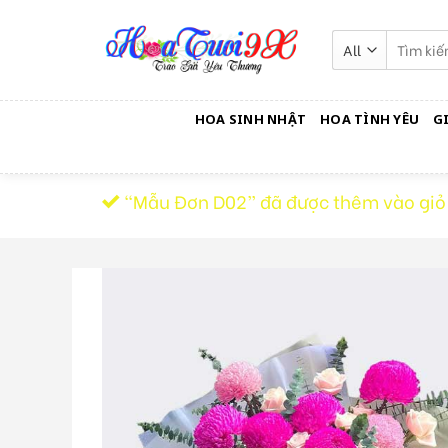
Skip
to
Tìm
kiếm:
content
HOA SINH NHẬT
HOA TÌNH YÊU
G
“Mẫu Đơn D02” đã được thêm vào giỏ