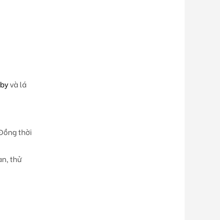
aby
và lá
 Đồng thời
an, thử