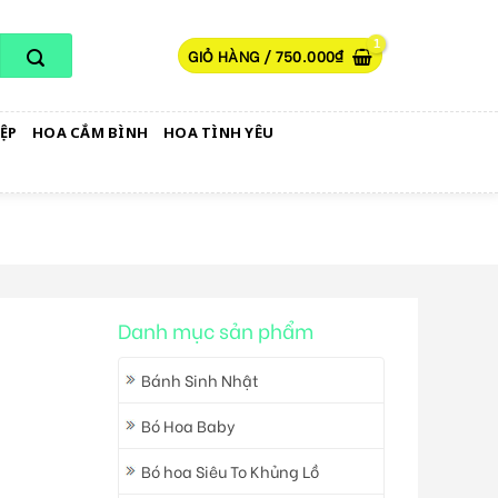
GIỎ HÀNG /
750.000
₫
ỆP
HOA CẮM BÌNH
HOA TÌNH YÊU
Danh mục sản phẩm
Bánh Sinh Nhật
Bó Hoa Baby
Bó hoa Siêu To Khủng Lồ