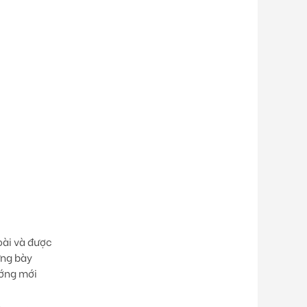
oài và được
ưng bày
ướng mới