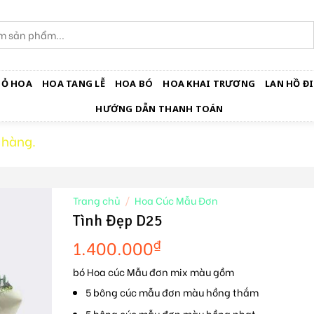
IỎ HOA
HOA TANG LỄ
HOA BÓ
HOA KHAI TRƯƠNG
LAN HỒ ĐI
HƯỚNG DẪN THANH TOÁN
 hàng.
Trang chủ
/
Hoa Cúc Mẫu Đơn
Tình Đẹp D25
1.400.000
₫
bó Hoa cúc Mẫu đơn mix màu gồm
5 bông cúc mẫu đơn màu hồng thắm
5 bông cúc mẫu đơn màu hồng nhạt