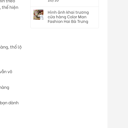
hìn theo
, thể hiện
Hình ảnh khai trương
cửa hàng Color Man
Fashion Hai Bà Trưng
hàng, thổ lộ
 vẫn vô
nhàng
à bạn dành