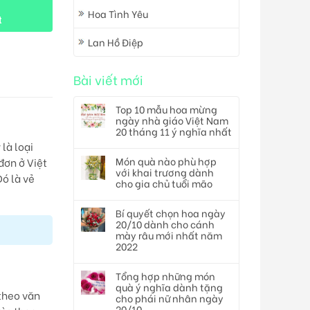
Hoa Tình Yêu
t
Lan Hồ Điệp
Bài viết mới
Top 10 mẫu hoa mừng
ngày nhà giáo Việt Nam
20 tháng 11 ý nghĩa nhất
là loại
Món quà nào phù hợp
ơn ở Việt
với khai trương dành
ó là vẻ
cho gia chủ tuổi mão
Bí quyết chọn hoa ngày
20/10 dành cho cánh
mày râu mới nhất năm
2022
Tổng hợp những món
quà ý nghĩa dành tặng
theo văn
cho phái nữ nhân ngày
20/10