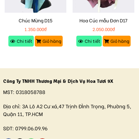
Chúc Mừng D15
Hoa Cúc mẫu Đơn D17
1.350.000
₫
2.050.000
₫
Chi tiết
Giỏ hàng
Chi tiết
Giỏ hàng
Công Ty TNHH Thương Mại & Dịch Vụ Hoa Tươi 9X
MST:
0318058788
Địa chỉ:
3A Lô A2 Cư xá,47 Trịnh ĐÌnh Trọng, Phường 5,
Quận 11, TP.HCM
SĐT:
0799.06.09.96