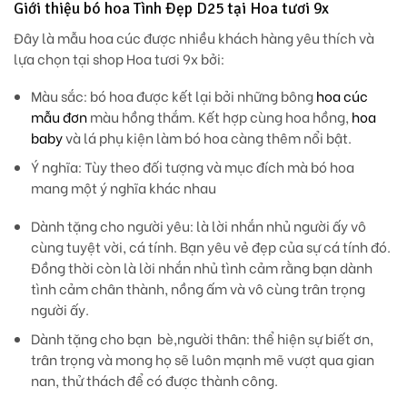
Giới thiệu bó hoa Tình Đẹp D25 tại Hoa tươi 9x
Đây là mẫu hoa cúc được nhiều khách hàng yêu thích và
lựa chọn tại shop Hoa tươi 9x bởi:
Màu sắc
: bó hoa được kết lại bởi những bông
hoa cúc
mẫu đơn
màu hồng thắm. Kết hợp cùng hoa hồng,
hoa
baby
và lá phụ kiện làm bó hoa càng thêm nổi bật.
Ý nghĩa:
Tùy theo đối tượng và mục đích mà bó hoa
mang một ý nghĩa khác nhau
Dành tặng cho người yêu: là lời nhắn nhủ người ấy vô
cùng tuyệt vời, cá tính. Bạn yêu vẻ đẹp của sự cá tính đó.
Đồng thời còn là lời nhắn nhủ tình cảm rằng bạn dành
tình cảm chân thành, nồng ấm và vô cùng trân trọng
người ấy.
Dành tặng cho bạn bè,người thân: thể hiện sự biết ơn,
trân trọng và mong họ sẽ luôn mạnh mẽ vượt qua gian
nan, thử thách để có được thành công.