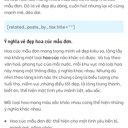
mẫu đơn. Đó là vẻ đẹp dịu dàng, cuốn hút nhưng lại vô cùng
mạnh mẽ, dẻo dai.
[related_posts_by_tax title=""]
Ý nghĩa vẻ đẹp hoa cúc mẫu đơn.
Hoa cúc mẫu đơn mang trong mình vẻ đẹp kiêu sa, lộng lẫy
mà không một loại
hoa cúc
nào khác có được. Và tuỳ theo
văn hoá, phong tục của mỗi nước, mỗi khu vực mà loài hoa
này mang một thông điệp, ý nghĩa khác nhau. Nhưng dù
nhìn theo lăng kính nào thì chúng cũng là biểu tượng cho
tuổi thọ, niềm vui ,những điều tốt đẹp, là lòng trung thành,
biết ơn, thể hiện một tình yêu mãnh liệt, sâu sắc.
Mỗi loại hoa mang màu sắc khác nhau cũng thể hiện những
ý nghĩa khác nhau.
Hoa cúc mẫu đơn đỏ
: thể hiện cho một tình yêu bền bỉ,
mạnh mẽ, nồng cháy.