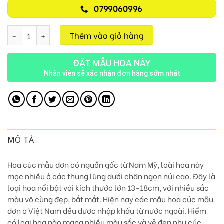
0799060996
Tình Đẹp D25 số lượng
Thêm vào giỏ hàng
ĐẶT MẪU HOA NÀY
Nhân viên sẽ xác nhận đơn hàng sớm nhất
MÔ TẢ
Hoa cúc mẫu đơn có nguồn gốc từ Nam Mỹ, loài hoa này
mọc nhiều ở các thung lũng dưới chân ngọn núi cao. Đây là
loại hoa nổi bật với kích thước lớn 13-18cm, với nhiều sắc
màu vô cùng đẹp, bắt mắt.
Hiện nay các mẫu hoa cúc mẫu
đơn ở Việt Nam đều được nhập khẩu từ nước ngoài.
Hiếm
có loại hoa nào mang nhiều màu sắc và vẻ đẹp như cúc