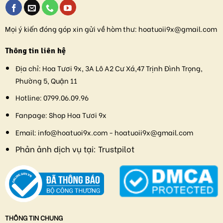
Mọi ý kiến đóng góp xin gửi về hòm thư:
hoatuoii9x@gmail.com
Thông tin liên hệ
Địa chỉ:
Hoa Tươi 9x, 3A Lô A2 Cư Xá,47 Trịnh Đình Trọng,
Phường 5, Quận 11
Hotline:
0799.06.09.96
Fanpage:
Shop Hoa Tươi 9x
Email:
info@hoatuoi9x.com - hoatuoii9x@gmail.com
Phản ảnh dịch vụ tại:
Trustpilot
THÔNG TIN CHUNG