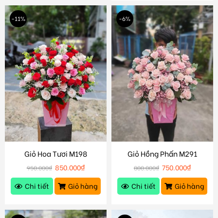
-11%
-6%
Giỏ Hoa Tươi M198
Giỏ Hồng Phấn M291
850.000
₫
750.000
₫
950.000
₫
800.000
₫
Chi tiết
Giỏ hàng
Chi tiết
Giỏ hàng