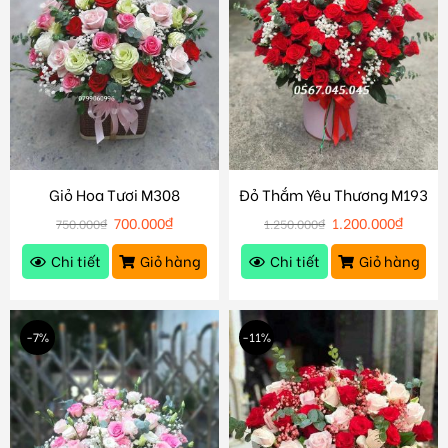
Giỏ Hoa Tươi M308
Đỏ Thắm Yêu Thương M193
700.000
₫
1.200.000
₫
750.000
₫
1.250.000
₫
Chi tiết
Giỏ hàng
Chi tiết
Giỏ hàng
-7%
-11%