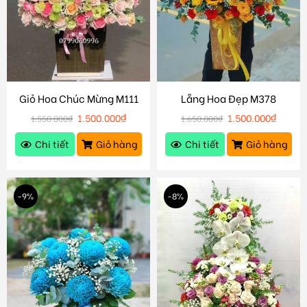
Giỏ Hoa Chúc Mừng M111
Lẵng Hoa Đẹp M378
1.500.000
₫
1.500.000
₫
1.550.000
₫
1.650.000
₫
Chi tiết
Giỏ hàng
Chi tiết
Giỏ hàng
-9%
-8%