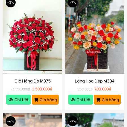
-3%
-7%
Giỏ Hồng Đỏ M375
Lẵng Hoa Đẹp M384
1.500.000
₫
700.000
₫
1.550.000
₫
750.000
₫
Chi tiết
Giỏ hàng
Chi tiết
Giỏ hàng
-6%
-7%