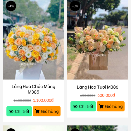
-4%
-8%
Lẵng Hoa Chúc Mừng
Lẵng Hoa Tươi M386
M385
600.000
₫
650.000
₫
1.100.000
₫
1.150.000
₫
Chi tiết
Giỏ hàng
Chi tiết
Giỏ hàng