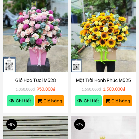
Giỏ Hoa Tươi M528
Mặt Trời Hạnh Phúc M525
950.000
₫
1.500.000
₫
1.050.000
₫
1.650.000
₫
Chi tiết
Giỏ hàng
Chi tiết
Giỏ hàng
-8%
-7%