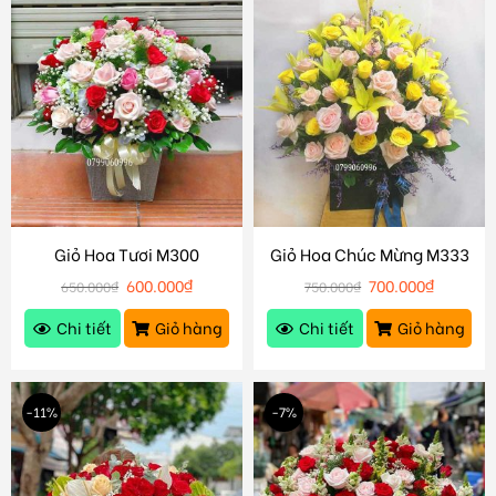
Giỏ Hoa Tươi M300
Giỏ Hoa Chúc Mừng M333
600.000
₫
700.000
₫
650.000
₫
750.000
₫
Chi tiết
Giỏ hàng
Chi tiết
Giỏ hàng
-11%
-7%