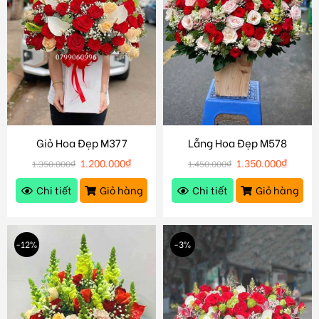
Giỏ Hoa Đẹp M377
Lẵng Hoa Đẹp M578
1.200.000
₫
1.350.000
₫
1.350.000
₫
1.450.000
₫
Chi tiết
Giỏ hàng
Chi tiết
Giỏ hàng
-12%
-3%