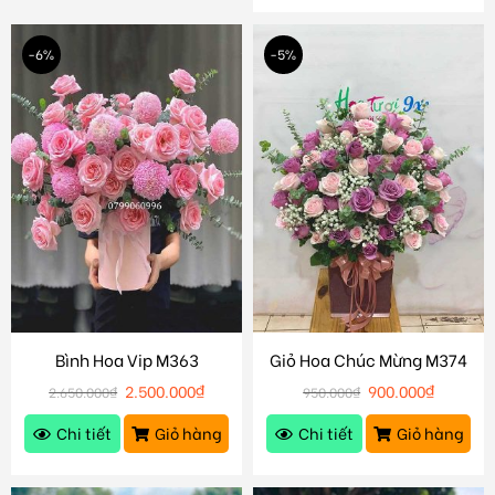
-6%
-5%
Bình Hoa Vip M363
Giỏ Hoa Chúc Mừng M374
2.500.000
₫
900.000
₫
2.650.000
₫
950.000
₫
Chi tiết
Giỏ hàng
Chi tiết
Giỏ hàng