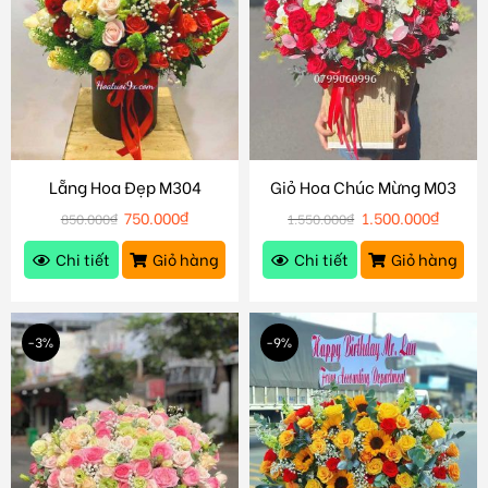
Lẵng Hoa Đẹp M304
Giỏ Hoa Chúc Mừng M03
750.000
₫
1.500.000
₫
850.000
₫
1.550.000
₫
Chi tiết
Giỏ hàng
Chi tiết
Giỏ hàng
-3%
-9%