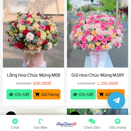
Lẵng Hoa Chúc Mừng M08
Giỏ Hoa Chúc Mừng M389
800.000
₫
1.250.000
₫
850.000
₫
1.350.000
₫
Chi tiết
Giỏ hàng
Chi tiết
Giỏ hàng
-5%
-8%
Chat
Gọi điện
Chat Zalo
Đầu trang