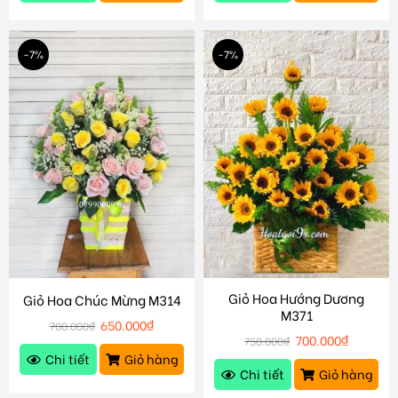
-7%
-7%
Giỏ Hoa Hướng Dương
Giỏ Hoa Chúc Mừng M314
M371
650.000
₫
700.000
₫
700.000
₫
750.000
₫
Chi tiết
Giỏ hàng
Chi tiết
Giỏ hàng