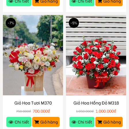
Chi tiết
Giỏ hàng
Chi tiết
Giỏ hàng
-7%
-5%
Giỏ Hoa Tươi M370
Giỏ Hoa Hồng Đỏ M318
700.000
₫
1.000.000
₫
750.000
₫
1.050.000
₫
Chi tiết
Giỏ hàng
Chi tiết
Giỏ hàng