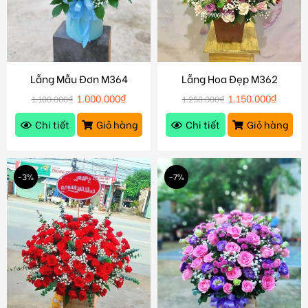
Lẵng Mẫu Đơn M364
Lẵng Hoa Đẹp M362
1.000.000
₫
1.150.000
₫
1.100.000
₫
1.250.000
₫
Chi tiết
Giỏ hàng
Chi tiết
Giỏ hàng
-3%
-7%