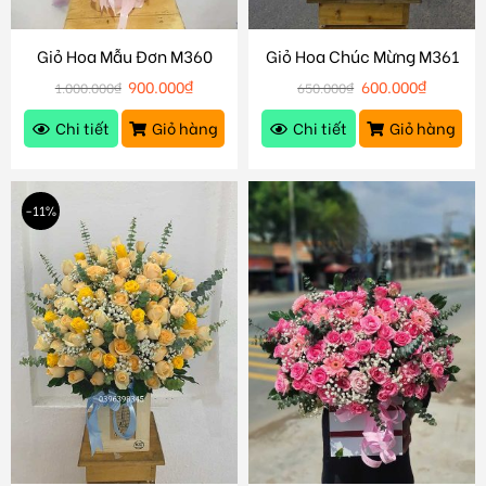
Giỏ Hoa Mẫu Đơn M360
Giỏ Hoa Chúc Mừng M361
900.000
₫
600.000
₫
1.000.000
₫
650.000
₫
Chi tiết
Giỏ hàng
Chi tiết
Giỏ hàng
-11%