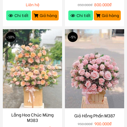
Liên hệ
800.000
₫
850.000
₫
Chi tiết
Giỏ hàng
Chi tiết
Giỏ hàng
-10%
-5%
Lẵng Hoa Chúc Mừng
Giỏ Hồng Phấn M387
M383
900.000
₫
950.000
₫