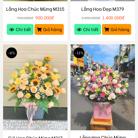
Lẵng Hoa Chúc Mừng M315
Lẵng Hoa Đẹp M379
900.000
₫
1.400.000
₫
950.000
₫
1.450.000
₫
Chi tiết
Giỏ hàng
Chi tiết
Giỏ hàng
-6%
-11%
Lẵng Hoa Chúc Mừng
Giỏ Hoa Chúc Mừng M317