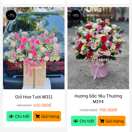
-7%
-5%
Hương Sắc Yêu Thương
Giỏ Hoa Tươi M311
M194
650.000
₫
700.000
₫
950.000
₫
1.000.000
₫
Chi tiết
Giỏ hàng
Chi tiết
Giỏ hàng