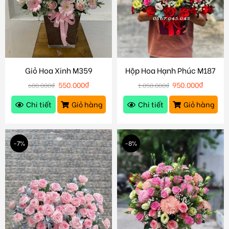
Giỏ Hoa Xinh M359
Hộp Hoa Hạnh Phúc M187
550.000
₫
950.000
₫
600.000
₫
1.050.000
₫
Chi tiết
Giỏ hàng
Chi tiết
Giỏ hàng
-7%
-8%