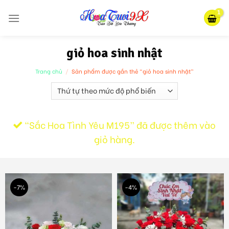
Skip
to
content
giỏ hoa sinh nhật
Trang chủ
/
Sản phẩm được gắn thẻ “giỏ hoa sinh nhật”
“Sắc Hoa Tình Yêu M195” đã được thêm vào
giỏ hàng.
-7%
-4%