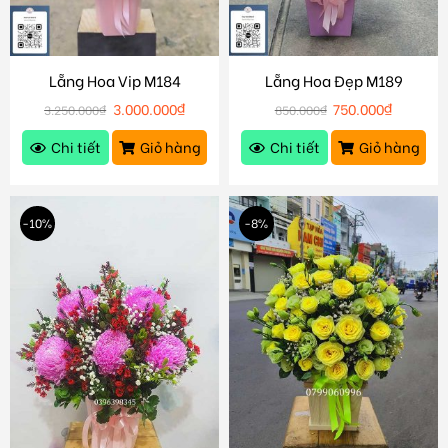
Lẵng Hoa Vip M184
Lẵng Hoa Đẹp M189
3.000.000
₫
750.000
₫
3.250.000
₫
850.000
₫
Chi tiết
Giỏ hàng
Chi tiết
Giỏ hàng
-10%
-8%