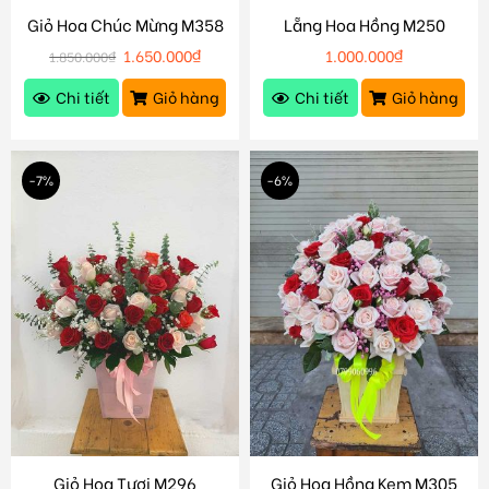
Giỏ Hoa Chúc Mừng M358
Lẵng Hoa Hồng M250
1.650.000
₫
1.000.000
₫
1.850.000
₫
Chi tiết
Giỏ hàng
Chi tiết
Giỏ hàng
-7%
-6%
Giỏ Hoa Tươi M296
Giỏ Hoa Hồng Kem M305