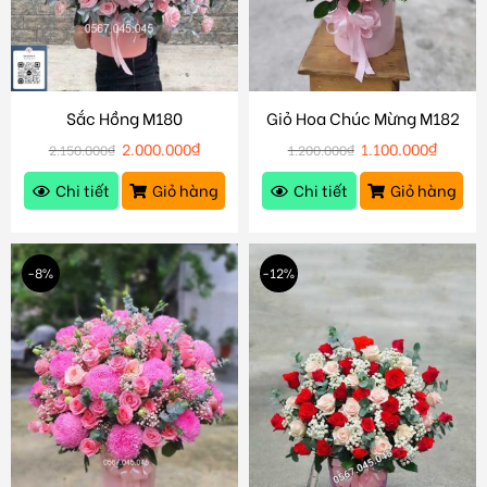
Sắc Hồng M180
Giỏ Hoa Chúc Mừng M182
2.000.000
₫
1.100.000
₫
2.150.000
₫
1.200.000
₫
Chi tiết
Giỏ hàng
Chi tiết
Giỏ hàng
-8%
-12%