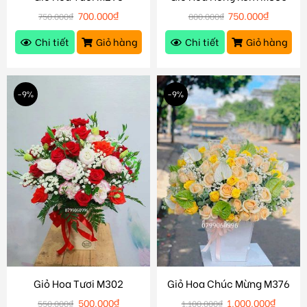
700.000
₫
750.000
₫
750.000
₫
800.000
₫
Chi tiết
Giỏ hàng
Chi tiết
Giỏ hàng
-9%
-9%
Giỏ Hoa Tươi M302
Giỏ Hoa Chúc Mừng M376
500.000
₫
1.000.000
₫
550.000
₫
1.100.000
₫