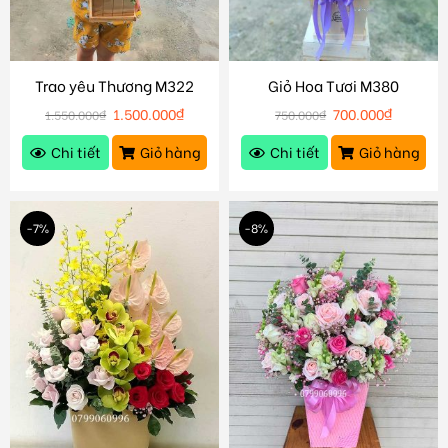
Trao yêu Thương M322
Giỏ Hoa Tươi M380
1.500.000
₫
700.000
₫
1.550.000
₫
750.000
₫
Chi tiết
Giỏ hàng
Chi tiết
Giỏ hàng
-7%
-8%