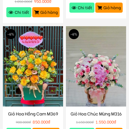
950.000
₫
1.050.000
₫
Chi tiết
Giỏ hàng
Chi tiết
Giỏ hàng
-6%
-6%
Giỏ Hoa Hồng Cam M369
Giỏ Hoa Chúc Mừng M316
850.000
₫
1.550.000
₫
900.000
₫
1.650.000
₫