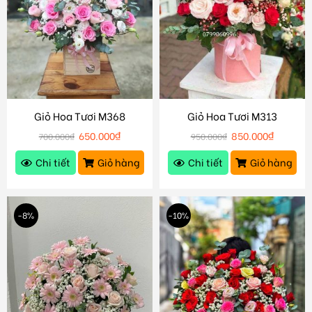
Giỏ Hoa Tươi M368
Giỏ Hoa Tươi M313
650.000
₫
850.000
₫
700.000
₫
950.000
₫
Chi tiết
Giỏ hàng
Chi tiết
Giỏ hàng
-8%
-10%