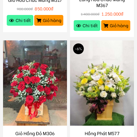
M367
850.000
₫
900.000
₫
1.250.000
₫
1.400.000
₫
Chi tiết
Giỏ hàng
Chi tiết
Giỏ hàng
-6%
Giỏ Hồng Đỏ M306
Hồng Phát M577