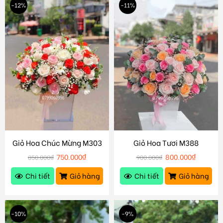
-12%
-11%
Giỏ Hoa Chúc Mừng M303
Giỏ Hoa Tươi M388
750.000
₫
800.000
₫
850.000
₫
900.000
₫
Chi tiết
Giỏ hàng
Chi tiết
Giỏ hàng
-10%
-9%