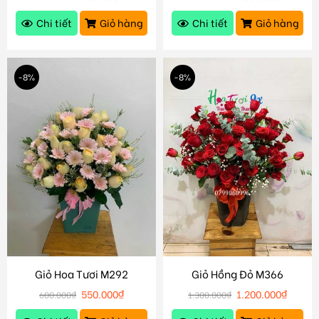
Chi tiết
Giỏ hàng
Chi tiết
Giỏ hàng
-8%
-8%
Giỏ Hoa Tươi M292
Giỏ Hồng Đỏ M366
550.000
₫
1.200.000
₫
600.000
₫
1.300.000
₫