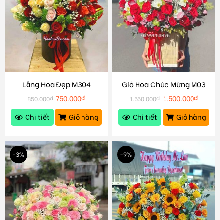
Lẵng Hoa Đẹp M304
Giỏ Hoa Chúc Mừng M03
750.000
₫
1.500.000
₫
850.000
₫
1.550.000
₫
Chi tiết
Giỏ hàng
Chi tiết
Giỏ hàng
-3%
-9%