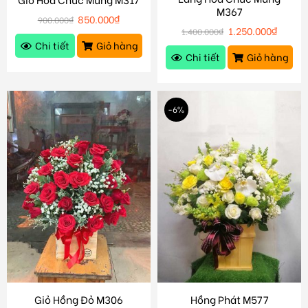
M367
850.000
₫
900.000
₫
1.250.000
₫
1.400.000
₫
Chi tiết
Giỏ hàng
Chi tiết
Giỏ hàng
-6%
Giỏ Hồng Đỏ M306
Hồng Phát M577