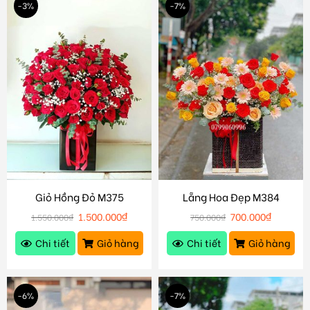
-3%
-7%
Giỏ Hồng Đỏ M375
Lẵng Hoa Đẹp M384
1.500.000
₫
700.000
₫
1.550.000
₫
750.000
₫
Chi tiết
Giỏ hàng
Chi tiết
Giỏ hàng
-6%
-7%