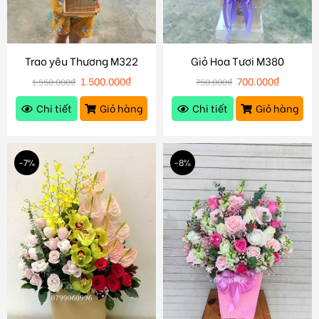
Trao yêu Thương M322
Giỏ Hoa Tươi M380
1.500.000
₫
700.000
₫
1.550.000
₫
750.000
₫
Chi tiết
Giỏ hàng
Chi tiết
Giỏ hàng
-7%
-8%