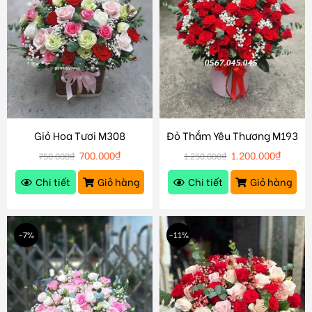
Giỏ Hoa Tươi M308
Đỏ Thắm Yêu Thương M193
700.000
₫
1.200.000
₫
750.000
₫
1.250.000
₫
Chi tiết
Giỏ hàng
Chi tiết
Giỏ hàng
-7%
-11%