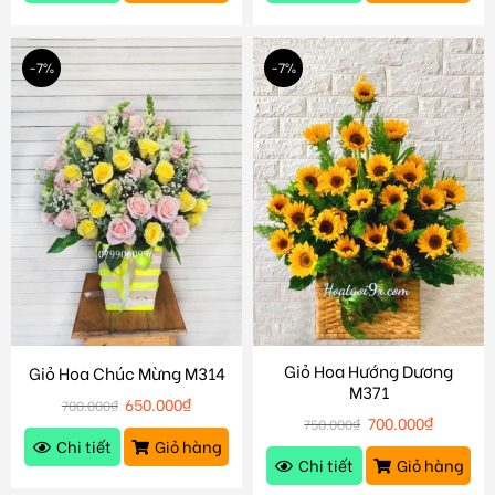
-7%
-7%
Giỏ Hoa Hướng Dương
Giỏ Hoa Chúc Mừng M314
M371
650.000
₫
700.000
₫
700.000
₫
750.000
₫
Chi tiết
Giỏ hàng
Chi tiết
Giỏ hàng