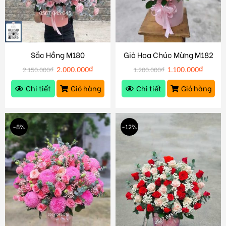
Sắc Hồng M180
Giỏ Hoa Chúc Mừng M182
2.000.000
₫
1.100.000
₫
2.150.000
₫
1.200.000
₫
Chi tiết
Giỏ hàng
Chi tiết
Giỏ hàng
-8%
-12%