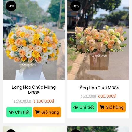
-4%
-8%
Lẵng Hoa Chúc Mừng
Lẵng Hoa Tươi M386
M385
600.000
₫
650.000
₫
1.100.000
₫
1.150.000
₫
Chi tiết
Giỏ hàng
Chi tiết
Giỏ hàng