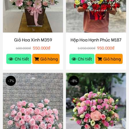
Giỏ Hoa Xinh M359
Hộp Hoa Hạnh Phúc M187
550.000
₫
950.000
₫
600.000
₫
1.050.000
₫
Chi tiết
Giỏ hàng
Chi tiết
Giỏ hàng
-7%
-8%