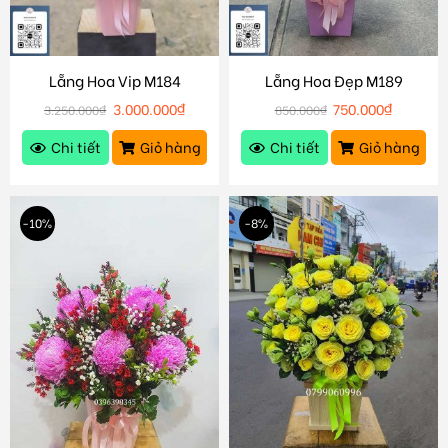
Lẵng Hoa Vip M184
Lẵng Hoa Đẹp M189
3.000.000
₫
750.000
₫
3.250.000
₫
850.000
₫
Chi tiết
Giỏ hàng
Chi tiết
Giỏ hàng
-10%
-8%