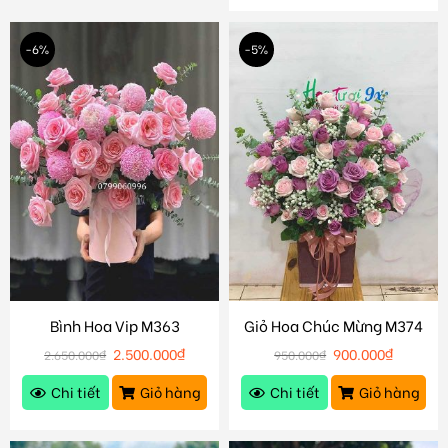
-6%
-5%
Bình Hoa Vip M363
Giỏ Hoa Chúc Mừng M374
2.500.000
₫
900.000
₫
2.650.000
₫
950.000
₫
Chi tiết
Giỏ hàng
Chi tiết
Giỏ hàng