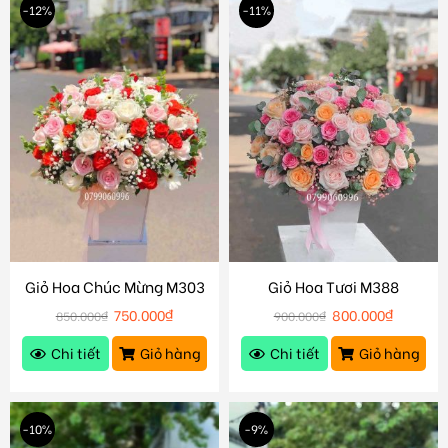
-12%
-11%
Giỏ Hoa Chúc Mừng M303
Giỏ Hoa Tươi M388
750.000
₫
800.000
₫
850.000
₫
900.000
₫
Chi tiết
Giỏ hàng
Chi tiết
Giỏ hàng
-10%
-9%