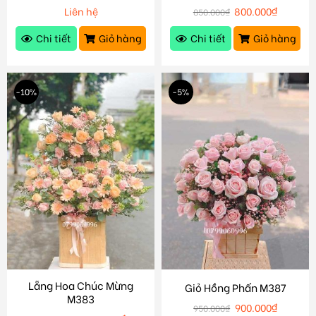
Liên hệ
800.000
₫
850.000
₫
Chi tiết
Giỏ hàng
Chi tiết
Giỏ hàng
-10%
-5%
Lẵng Hoa Chúc Mừng
Giỏ Hồng Phấn M387
M383
900.000
₫
950.000
₫