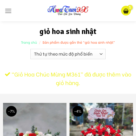
Skip
to
content
giỏ hoa sinh nhật
Trang chủ
/
Sản phẩm được gắn thẻ “giỏ hoa sinh nhật”
“Giỏ Hoa Chúc Mừng M361” đã được thêm vào
giỏ hàng.
-7%
-4%