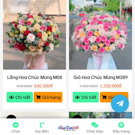
Lẵng Hoa Chúc Mừng M08
Giỏ Hoa Chúc Mừng M389
800.000
₫
1.250.000
₫
850.000
₫
1.350.000
₫
Chi tiết
Giỏ hàng
Chi tiết
Giỏ hàng
-5%
-8%
Chat
Gọi điện
Chat Zalo
Đầu trang