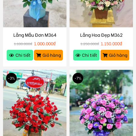
Lẵng Mẫu Đơn M364
Lẵng Hoa Đẹp M362
1.000.000
₫
1.150.000
₫
1.100.000
₫
1.250.000
₫
Chi tiết
Giỏ hàng
Chi tiết
Giỏ hàng
-3%
-7%