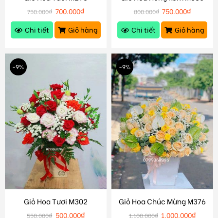
700.000
₫
750.000
₫
750.000
₫
800.000
₫
Chi tiết
Giỏ hàng
Chi tiết
Giỏ hàng
-9%
-9%
Giỏ Hoa Tươi M302
Giỏ Hoa Chúc Mừng M376
500.000
₫
1.000.000
₫
550.000
₫
1.100.000
₫