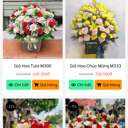
Giỏ Hoa Tươi M300
Giỏ Hoa Chúc Mừng M333
600.000
₫
700.000
₫
650.000
₫
750.000
₫
Chi tiết
Giỏ hàng
Chi tiết
Giỏ hàng
-11%
-7%