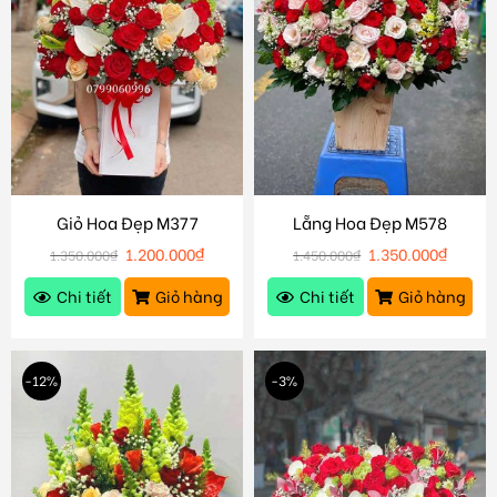
Giỏ Hoa Đẹp M377
Lẵng Hoa Đẹp M578
1.200.000
₫
1.350.000
₫
1.350.000
₫
1.450.000
₫
Chi tiết
Giỏ hàng
Chi tiết
Giỏ hàng
-12%
-3%