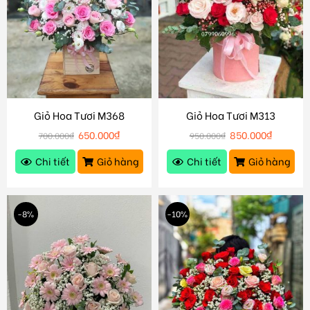
Giỏ Hoa Tươi M368
Giỏ Hoa Tươi M313
650.000
₫
850.000
₫
700.000
₫
950.000
₫
Chi tiết
Giỏ hàng
Chi tiết
Giỏ hàng
-8%
-10%