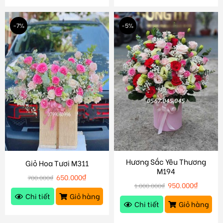
-7%
-5%
Hương Sắc Yêu Thương
Giỏ Hoa Tươi M311
M194
650.000
₫
700.000
₫
950.000
₫
1.000.000
₫
Chi tiết
Giỏ hàng
Chi tiết
Giỏ hàng