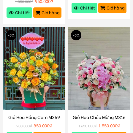
950.000
₫
1.050.000
₫
Chi tiết
Giỏ hàng
Chi tiết
Giỏ hàng
-6%
-6%
Giỏ Hoa Hồng Cam M369
Giỏ Hoa Chúc Mừng M316
850.000
₫
1.550.000
₫
900.000
₫
1.650.000
₫