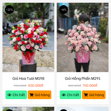
-11%
-6%
Giỏ Hoa Tươi M198
Giỏ Hồng Phấn M291
850.000
₫
750.000
₫
950.000
₫
800.000
₫
Chi tiết
Giỏ hàng
Chi tiết
Giỏ hàng