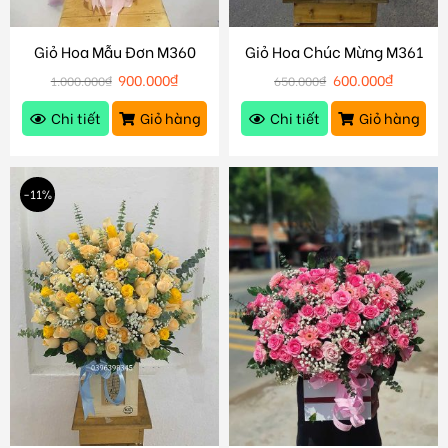
Giỏ Hoa Mẫu Đơn M360
Giỏ Hoa Chúc Mừng M361
900.000
₫
600.000
₫
1.000.000
₫
650.000
₫
Chi tiết
Giỏ hàng
Chi tiết
Giỏ hàng
-11%