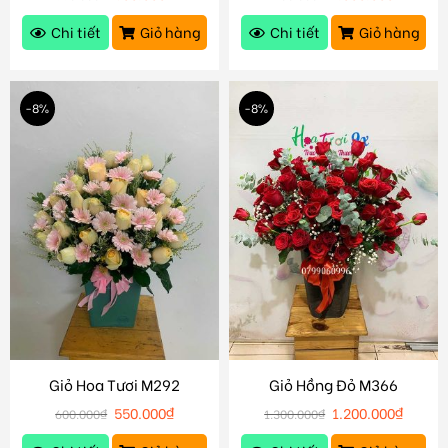
Chi tiết
Giỏ hàng
Chi tiết
Giỏ hàng
-8%
-8%
Giỏ Hoa Tươi M292
Giỏ Hồng Đỏ M366
550.000
₫
1.200.000
₫
600.000
₫
1.300.000
₫