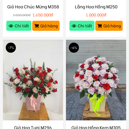
Giỏ Hoa Chúc Mừng M358
Lẵng Hoa Hồng M250
1.650.000
₫
1.000.000
₫
1.850.000
₫
Chi tiết
Giỏ hàng
Chi tiết
Giỏ hàng
-7%
-6%
Giỏ Hoa Tươi M296
Giỏ Hoa Hồng Kem M305