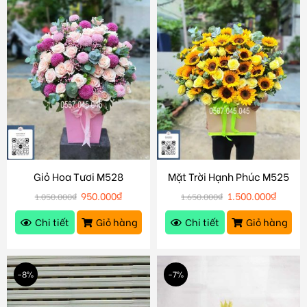
Giỏ Hoa Tươi M528
Mặt Trời Hạnh Phúc M525
950.000
₫
1.500.000
₫
1.050.000
₫
1.650.000
₫
Chi tiết
Giỏ hàng
Chi tiết
Giỏ hàng
-8%
-7%