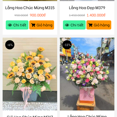
Lẵng Hoa Chúc Mừng M315
Lẵng Hoa Đẹp M379
900.000
₫
1.400.000
₫
950.000
₫
1.450.000
₫
Chi tiết
Giỏ hàng
Chi tiết
Giỏ hàng
-6%
-11%
Lẵng Hoa Chúc Mừng
Giỏ Hoa Chúc Mừng M317