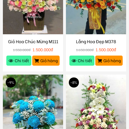
Giỏ Hoa Chúc Mừng M111
Lẵng Hoa Đẹp M378
1.500.000
₫
1.500.000
₫
1.550.000
₫
1.650.000
₫
Chi tiết
Giỏ hàng
Chi tiết
Giỏ hàng
-9%
-8%