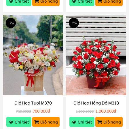
Chi tiết
Giỏ hàng
Chi tiết
Giỏ hàng
-7%
-5%
Giỏ Hoa Tươi M370
Giỏ Hoa Hồng Đỏ M318
700.000
₫
1.000.000
₫
750.000
₫
1.050.000
₫
Chi tiết
Giỏ hàng
Chi tiết
Giỏ hàng