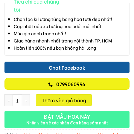
Tiêu chí của chúng
tôi
Chọn lọc kĩ lưỡng từng bông hoa tươi đẹp nhất!
Cập nhật các xu hướng hoa cưới mới nhất!
Mức giá cạnh tranh nhất!
Giao hàng nhanh nhất trong nội thành TP. HCM
Hoàn tiền 100% nếu bạn không hài lòng
Chat Facebook
0799060996
Sắc Hồng M180 số lượng
Thêm vào giỏ hàng
ĐẶT MẪU HOA NÀY
Nhân viên sẽ xác nhận đơn hàng sớm nhất