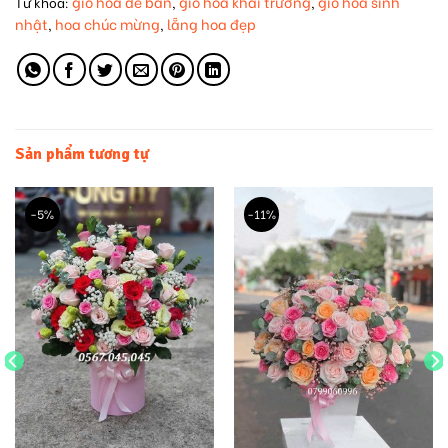
giỏ hoa để bàn
giỏ hoa khai trương
giỏ hoa sinh
Từ khóa:
,
,
nhật
hoa chúc mừng
lẵng hoa đẹp
,
,
Sản phẩm tương tự
-5%
-11%