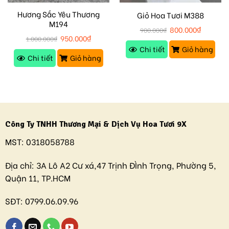
Hương Sắc Yêu Thương
Giỏ Hoa Tươi M388
M194
800.000
₫
900.000
₫
950.000
₫
1.000.000
₫
Chi tiết
Giỏ hàng
Chi tiết
Giỏ hàng
Công Ty TNHH Thương Mại & Dịch Vụ Hoa Tươi 9X
MST:
0318058788
Địa chỉ:
3A Lô A2 Cư xá,47 Trịnh ĐÌnh Trọng, Phường 5,
Quận 11, TP.HCM
SĐT:
0799.06.09.96