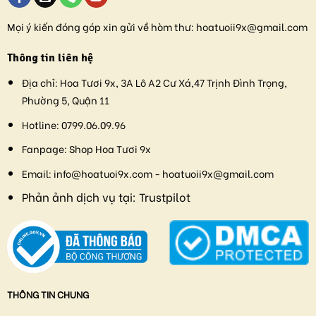
Mọi ý kiến đóng góp xin gửi về hòm thư:
hoatuoii9x@gmail.com
Thông tin liên hệ
Địa chỉ:
Hoa Tươi 9x, 3A Lô A2 Cư Xá,47 Trịnh Đình Trọng,
Phường 5, Quận 11
Hotline:
0799.06.09.96
Fanpage:
Shop Hoa Tươi 9x
Email:
info@hoatuoi9x.com - hoatuoii9x@gmail.com
Phản ảnh dịch vụ tại:
Trustpilot
THÔNG TIN CHUNG