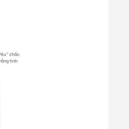
Yêu”
chắc
rắng tinh