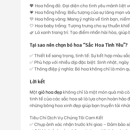
💖
Hoa hồng đỏ
: Đại diện cho tình yêu mãnh liệt 
💗
Hoa hồng hồng
: Biểu tượng của sự lãng mạn và
💛
Hoa hồng vàng
: Mang ý nghĩa về tình bạn, niềm
🤍
Hoa baby trắng
: Tượng trưng cho sự thuần khiế
🌿
Lá xanh trang trí
: Tạo điểm nhấn hài hòa, giúp 
Tại sao nên chọn bó hoa “Sắc Hoa Tình Yêu”?
✅
Thiết kế sang trọng, tinh tế
: Sự kết hợp màu sắc
✅
Phù hợp với nhiều dịp đặc biệt
: Sinh nhật, ngày
✅
Thông điệp ý nghĩa
: Bó hoa không chỉ là món q
Lời kết
Một
giỏ hoa đẹp
không chỉ là một món quà mà còn
tinh tế của các sắc hoa sẽ là lựa chọn hoàn hảo
những bông hoa xinh đẹp giúp bạn truyền tải nhữ
Tiêu Chí Dịch Vụ Chúng Tôi Cam Kết
✅ Chụp ảnh xác nhận trước khi giao – Đảm bảo s