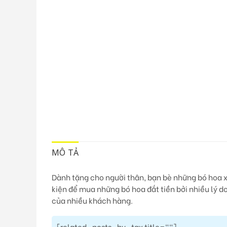
MÔ TẢ
Dành tặng cho người thân, bạn bè những bó hoa x
kiện để mua những bó hoa đắt tiền bởi nhiều lý do.
của nhiều khách hàng.
[related_posts_by_tax title=""]