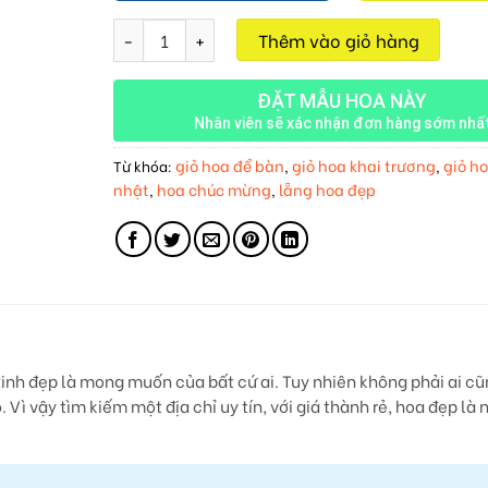
Sắc Hoa Tình Yêu M195 số lượng
Thêm vào giỏ hàng
ĐẶT MẪU HOA NÀY
Nhân viên sẽ xác nhận đơn hàng sớm nhấ
giỏ hoa để bàn
giỏ hoa khai trương
giỏ ho
Từ khóa:
,
,
nhật
hoa chúc mừng
lẵng hoa đẹp
,
,
inh đẹp là mong muốn của bất cứ ai. Tuy nhiên không phải ai cũ
 Vì vậy tìm kiếm một địa chỉ uy tín, với giá thành rẻ, hoa đẹp là