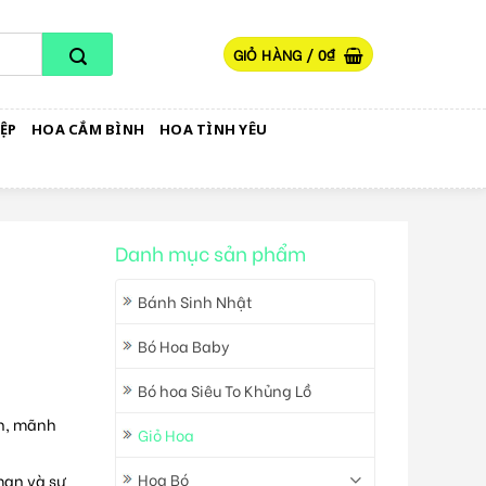
GIỎ HÀNG /
0
₫
ỆP
HOA CẮM BÌNH
HOA TÌNH YÊU
Danh mục sản phẩm
Bánh Sinh Nhật
Bó Hoa Baby
Bó hoa Siêu To Khủng Lồ
àn, mãnh
Giỏ Hoa
Hoa Bó
 mạn và sự