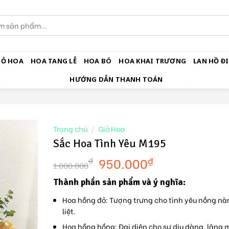
IỎ HOA
HOA TANG LỄ
HOA BÓ
HOA KHAI TRƯƠNG
LAN HỒ ĐI
HƯỚNG DẪN THANH TOÁN
Trang chủ
/
Giỏ Hoa
Sắc Hoa Tình Yêu M195
950.000
₫
₫
1.000.000
Thành phần sản phẩm và ý nghĩa:
Hoa hồng đỏ
: Tượng trưng cho tình yêu nồng n
liệt.
Hoa hồng hồng
: Đại diện cho sự dịu dàng, lãng