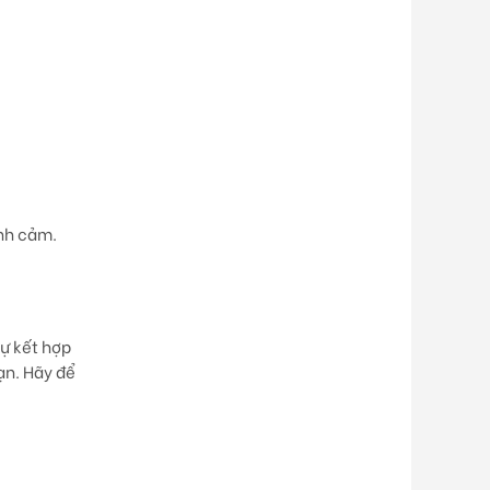
ình cảm.
sự kết hợp
ạn. Hãy để