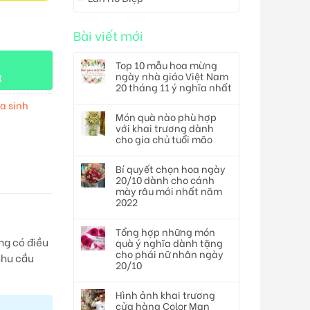
Bài viết mới
Top 10 mẫu hoa mừng
ngày nhà giáo Việt Nam
t
20 tháng 11 ý nghĩa nhất
a sinh
Món quà nào phù hợp
với khai trương dành
cho gia chủ tuổi mão
Bí quyết chọn hoa ngày
20/10 dành cho cánh
mày râu mới nhất năm
2022
Tổng hợp những món
ng có điều
quà ý nghĩa dành tặng
cho phái nữ nhân ngày
 nhu cầu
20/10
Hình ảnh khai trương
cửa hàng Color Man