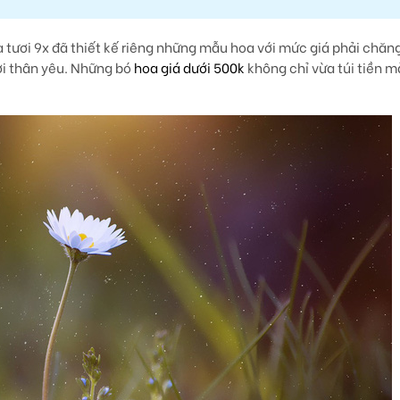
 tươi 9x đã thiết kế riêng những mẫu hoa với mức giá phải chăn
i thân yêu. Những bó
hoa giá dưới 500k
không chỉ vừa túi tiền 