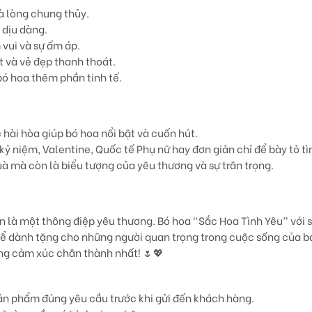
và lòng chung thủy.
 dịu dàng.
 vui và sự ấm áp.
t và vẻ đẹp thanh thoát.
bó hoa thêm phần tinh tế.
 hài hòa giúp bó hoa nổi bật và cuốn hút.
 kỷ niệm, Valentine, Quốc tế Phụ nữ hay đơn giản chỉ để bày tỏ t
uà mà còn là biểu tượng của yêu thương và sự trân trọng.
 là một thông điệp yêu thương. Bó hoa
“Sắc Hoa Tình Yêu”
với 
 để dành tặng cho những người quan trọng trong cuộc sống của b
ng cảm xúc chân thành nhất! 🌷💖
ản phẩm đúng yêu cầu trước khi gửi đến khách hàng.