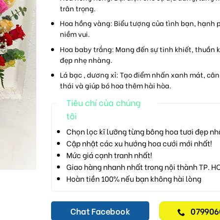
trân trọng.
Hoa hồng vàng
: Biểu tượng của tình bạn, hạnh 
niềm vui.
Hoa baby trắng
: Mang đến sự tinh khiết, thuần k
đẹp nhẹ nhàng.
Lá bạc , dương xỉ
: Tạo điểm nhấn xanh mát, cân
thái và giúp bó hoa thêm hài hòa.
Tiêu chí của chúng
tôi
Chọn lọc kĩ lưỡng từng bông hoa tươi đẹp nh
Cập nhật các xu hướng hoa cưới mới nhất!
Mức giá cạnh tranh nhất!
Giao hàng nhanh nhất trong nội thành TP. H
Hoàn tiền 100% nếu bạn không hài lòng
Chat Facebook
079906