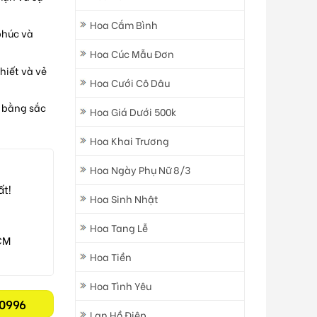
Hoa Cắm Bình
phúc và
Hoa Cúc Mẫu Đơn
hiết và vẻ
Hoa Cưới Cô Dâu
 bằng sắc
Hoa Giá Dưới 500k
Hoa Khai Trương
Hoa Ngày Phụ Nữ 8/3
ất!
Hoa Sinh Nhật
Hoa Tang Lễ
CM
Hoa Tiền
Hoa Tình Yêu
0996
Lan Hồ Điệp