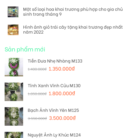
Một số loại hoa khai trương phù hợp cho gia chủ
sinh trong tháng 9
Hình ảnh giỏ trái cây tặng khai trương đẹp nhất
năm 2022
Sản phẩm mới
Tiễn Đưa Nhẹ Nhàng M133
1.350.000
₫
1.400.000
₫
Tĩnh Xanh Vĩnh Cửu M130
1.800.000
₫
1.850.000
₫
Bạch Ảnh Vĩnh Yên M125
3.500.000
₫
3.550.000
₫
Nguyệt Ảnh Ly Khúc M124