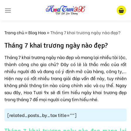
Skip
to
content
Trang chủ
»
Blog Hoa
»
Tháng 7 khai trương ngày nào đẹp?
Tháng 7 khai trương ngày nào đẹp?
Tháng 7 khai trương ngày nào đẹp và mang lại nhiều tài lộc,
thành công cho gia chủ? Đây có lẽ là thắc mắc của rất
nhiều người đã và đang có ý định mở cửa hàng, công ty,…
Hiện nay có rất nhiều trang giải đáp vấn đề này, tuy nhiên
không phải thông tin nào cũng chính xác và cụ thể. Ngay
sau đây, Hoa Tươi 9x sẽ đi tìm hiểu ngày khai trương đẹp
trong tháng 7 để mọi người cùng tìm hiểu nhé.
[related_posts_by_tax title=""]
Tháng 7 khai trương ngày nào đẹp mang lại