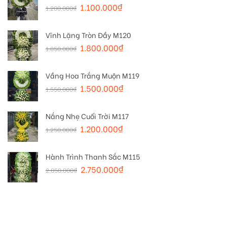
1.100.000
₫
1.200.000
₫
Vĩnh Lặng Tròn Đầy M120
1.800.000
₫
1.850.000
₫
Vầng Hoa Trắng Muộn M119
1.500.000
₫
1.550.000
₫
Nắng Nhẹ Cuối Trời M117
1.200.000
₫
1.250.000
₫
Hành Trình Thanh Sắc M115
2.750.000
₫
2.850.000
₫