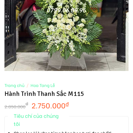
Trang chủ
/
Hoa Tang Lễ
Hành Trình Thanh Sắc M115
2.750.000
₫
₫
2.850.000
Tiêu chí của chúng
tôi