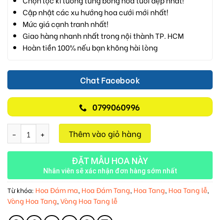
Chọn lọc kĩ lưỡng từng bông hoa tươi đẹp nhất!
Cập nhật các xu hướng hoa cưới mới nhất!
Mức giá cạnh tranh nhất!
Giao hàng nhanh nhất trong nội thành TP. HCM
Hoàn tiền 100% nếu bạn không hài lòng
Chat Facebook
0799060996
Hành Trình Thanh Sắc M115 số lượng
Thêm vào giỏ hàng
ĐẶT MẪU HOA NÀY
Nhân viên sẽ xác nhận đơn hàng sớm nhất
Hoa Đám ma
Hoa Đám Tang
Hoa Tang
Hoa Tang lễ
Từ khóa:
,
,
,
,
Vòng Hoa Tang
Vòng Hoa Tang lễ
,