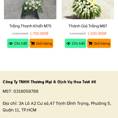
Trắng Thanh Khiết M75
Thánh Giá Trắng M87
1.750.000
₫
1.550.000
₫
1.850.000
₫
1.650.000
₫
Chi tiết
Giỏ hàng
Chi tiết
Giỏ hàng
Công Ty TNHH Thương Mại & Dịch Vụ Hoa Tươi 9X
MST:
0318058788
Địa chỉ:
3A Lô A2 Cư xá,47 Trịnh ĐÌnh Trọng, Phường 5,
Quận 11, TP.HCM