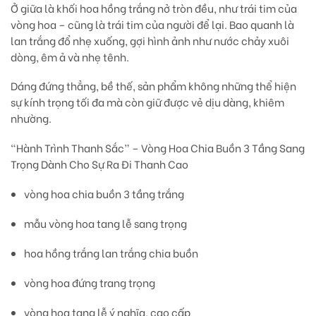
Ở giữa là khối
hoa hồng trắng nở tròn đều
, như trái tim của
vòng hoa – cũng là trái tim của người để lại. Bao quanh là
lan trắng đổ nhẹ xuống
, gợi hình ảnh như nước chảy xuôi
dòng, êm ả và nhẹ tênh.
Dáng đứng thẳng, bề thế, sản phẩm không những
thể hiện
sự kính trọng tối đa
mà còn giữ được
vẻ dịu dàng, khiêm
nhường
.
“Hành Trình Thanh Sắc” – Vòng Hoa Chia Buồn 3 Tầng Sang
Trọng Dành Cho Sự Ra Đi Thanh Cao
vòng hoa chia buồn 3 tầng trắng
mẫu vòng hoa tang lễ sang trọng
hoa hồng trắng lan trắng chia buồn
vòng hoa đứng trang trọng
vòng hoa tang lễ ý nghĩa, cao cấp