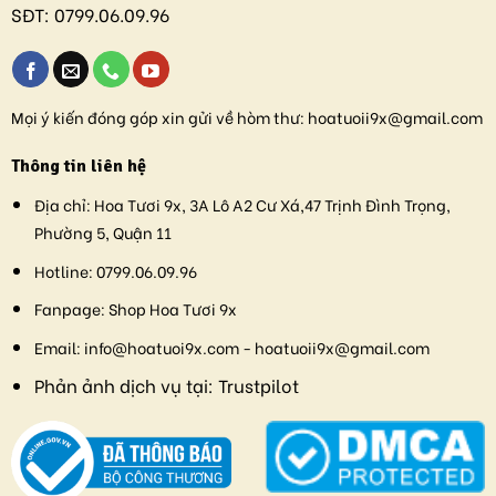
SĐT:
0799.06.09.96
Mọi ý kiến đóng góp xin gửi về hòm thư:
hoatuoii9x@gmail.com
Thông tin liên hệ
Địa chỉ:
Hoa Tươi 9x, 3A Lô A2 Cư Xá,47 Trịnh Đình Trọng,
Phường 5, Quận 11
Hotline:
0799.06.09.96
Fanpage:
Shop Hoa Tươi 9x
Email:
info@hoatuoi9x.com - hoatuoii9x@gmail.com
Phản ảnh dịch vụ tại:
Trustpilot