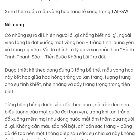
Xem thêm các mẫu vòng hoa tang lễ sang trọng
TẠI ĐÂY
Nội dung
Có những sự ra đi khiến người ở lại chẳng biết nói gì, ngoài
việc lặng lẽ đặt xuống một vòng hoa –
trắng tinh, đứng yên
và trang nghiêm.
Và đó chính là lý do vì sao mẫu hoa
“Hành
Trình Thanh Sắc – Tiễn Bước Không Lời”
ra đời.
Được thiết kế theo
dáng đứng 3 tầng bề thế
, mẫu vòng hoa
này kết hợp giữa
hoa hồng trắng
và
lan trắng
, tượng trưng
cho sự tinh khiết, nhẹ nhàng và đầy trang trọng trong tiễn
biệt.
Từng bông hồng được sắp xếp theo cụm, nở tròn đều như
biểu tượng của một cuộc đời trọn vẹn
, trong khi lan trắng
đổ xuống mềm mại như
dòng nước mắt âm thầm của người
ở lại
. Không cần màu sắc nổi bật, chỉ cần sắc trắng – cũng
đủ để tạo nên một thông điệp sâu sắc:
sự chia xa này không