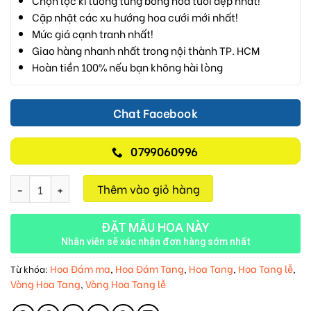
Chọn lọc kĩ lưỡng từng bông hoa tươi đẹp nhất!
Cập nhật các xu hướng hoa cưới mới nhất!
Mức giá cạnh tranh nhất!
Giao hàng nhanh nhất trong nội thành TP. HCM
Hoàn tiền 100% nếu bạn không hài lòng
Chat Facebook
0799060996
Nắng Nhẹ Cuối Trời M117 số lượng
Thêm vào giỏ hàng
ĐẶT MẪU HOA NÀY
Nhân viên sẽ xác nhận đơn hàng sớm nhất
Hoa Đám ma
Hoa Đám Tang
Hoa Tang
Hoa Tang lễ
Từ khóa:
,
,
,
,
Vòng Hoa Tang
Vòng Hoa Tang lễ
,