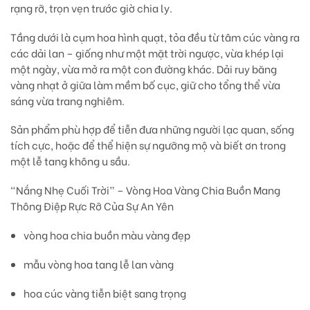
rạng rỡ, trọn vẹn trước giờ chia ly.
Tầng dưới là cụm hoa hình quạt, tỏa đều từ tâm cúc vàng ra
các dải lan – giống như một
mặt trời ngược
, vừa khép lại
một ngày, vừa mở ra một con đường khác. Dải ruy băng
vàng nhạt ở giữa làm mềm bố cục, giữ cho tổng thể vừa
sáng vừa trang nghiêm.
Sản phẩm phù hợp để
tiễn đưa những người lạc quan, sống
tích cực
, hoặc để thể hiện sự ngưỡng mộ và biết ơn trong
một lễ tang không u sầu.
“Nắng Nhẹ Cuối Trời” – Vòng Hoa Vàng Chia Buồn Mang
Thông Điệp Rực Rỡ Của Sự An Yên
vòng hoa chia buồn màu vàng đẹp
mẫu vòng hoa tang lễ lan vàng
hoa cúc vàng tiễn biệt sang trọng