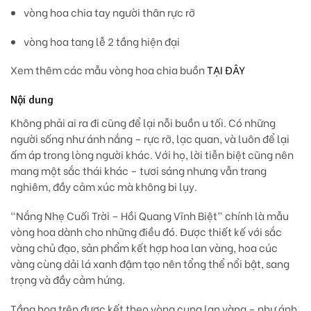
vòng hoa chia tay người thân rực rỡ
vòng hoa tang lễ 2 tầng hiện đại
Xem thêm các mẫu vòng hoa chia buồn
TẠI ĐÂY
Nội dung
Không phải ai ra đi cũng để lại nỗi buồn u tối. Có những
người sống như ánh nắng – rực rỡ, lạc quan, và luôn để lại
ấm áp trong lòng người khác. Với họ, lời tiễn biệt cũng nên
mang một sắc thái khác –
tươi sáng nhưng vẫn trang
nghiêm, đầy cảm xúc mà không bi lụy.
“Nắng Nhẹ Cuối Trời – Hồi Quang Vĩnh Biệt”
chính là mẫu
vòng hoa dành cho những điều đó. Được thiết kế với
sắc
vàng chủ đạo
, sản phẩm kết hợp
hoa lan vàng, hoa cúc
vàng
cùng dải lá xanh đậm tạo nên tổng thể nổi bật, sang
trọng và đầy cảm hứng.
Tầng hoa trên được kết theo vòng cung lan vàng – như
ánh