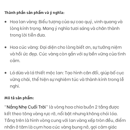
Thành phần sản phẩm và ý nghĩa:
Hoa lan vàng:
Biểu tượng của sự cao quý, vinh quang và
lòng kính trọng. Mang ý nghĩa tươi sáng và chân thành
trong lời tiễn đưa.
Hoa cúc vàng:
Đại diện cho lòng biết ơn, sự tưởng niệm
và hồi ức đẹp. Cúc vàng còn gắn với sự bền vững của tình
cảm.
Lá dừa và lá thiết mộc lan:
Tạo hình cân đối, giúp bố cục
vững chãi, thể hiện sự nghiêm túc và thành kính trong lễ
nghi.
Mô tả sản phẩm:
“
Nắng Nhẹ Cuối Trời
” là vòng hoa chia buồn 2 tầng được
kết theo
tông vàng rực rỡ
, nổi bật nhưng không chói lóa.
Tầng trên là hình vòng cung với
lan vàng xếp tròn đều
, điểm
nhấn ở tâm là cụm hoa
cúc vàng bung nở
, gợi cảm giác