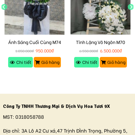
Ánh Sáng Cuối Cùng M74
Tĩnh Lặng Vô Ngôn M70
950.000
₫
6.500.000
₫
1.050.000
₫
6.550.000
₫
Chi tiết
Giỏ hàng
Chi tiết
Giỏ hàng
Công Ty TNHH Thương Mại & Dịch Vụ Hoa Tươi 9X
MST:
0318058788
Địa chỉ:
3A Lô A2 Cư xá,47 Trịnh ĐÌnh Trọng, Phường 5,