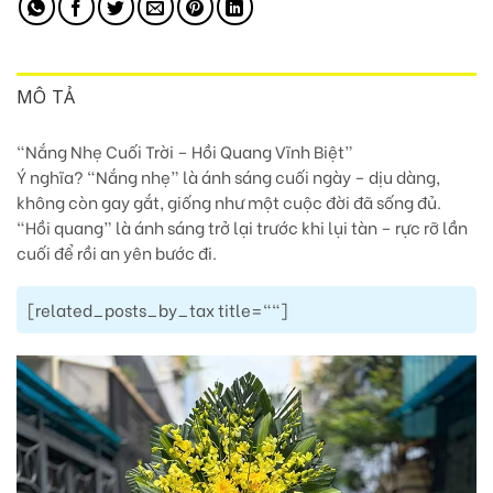
MÔ TẢ
“Nắng Nhẹ Cuối Trời – Hồi Quang Vĩnh Biệt”
Ý nghĩa? “Nắng nhẹ” là ánh sáng cuối ngày – dịu dàng,
không còn gay gắt, giống như một cuộc đời đã sống đủ.
“Hồi quang” là ánh sáng trở lại trước khi lụi tàn – rực rỡ lần
cuối để rồi an yên bước đi.
[related_posts_by_tax title=""]