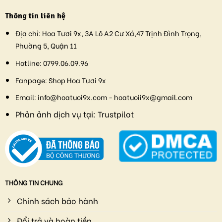
Thông tin liên hệ
Địa chỉ:
Hoa Tươi 9x, 3A Lô A2 Cư Xá,47 Trịnh Đình Trọng,
Phường 5, Quận 11
Hotline:
0799.06.09.96
Fanpage:
Shop Hoa Tươi 9x
Email:
info@hoatuoi9x.com - hoatuoii9x@gmail.com
Phản ảnh dịch vụ tại:
Trustpilot
THÔNG TIN CHUNG
Chính sách bảo hành
Đổi trả và hoàn tiền