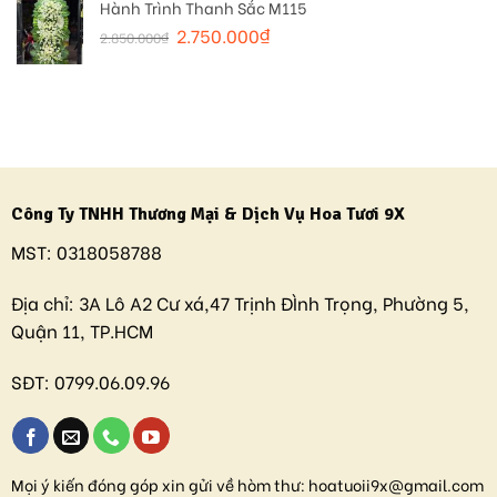
Hành Trình Thanh Sắc M115
2.750.000
₫
2.850.000
₫
Công Ty TNHH Thương Mại & Dịch Vụ Hoa Tươi 9X
MST:
0318058788
Địa chỉ:
3A Lô A2 Cư xá,47 Trịnh ĐÌnh Trọng, Phường 5,
Quận 11, TP.HCM
SĐT:
0799.06.09.96
Mọi ý kiến đóng góp xin gửi về hòm thư:
hoatuoii9x@gmail.com