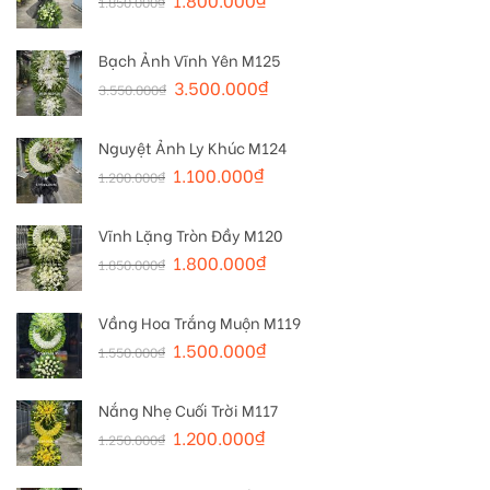
1.850.000
₫
Bạch Ảnh Vĩnh Yên M125
3.500.000
₫
3.550.000
₫
Nguyệt Ảnh Ly Khúc M124
1.100.000
₫
1.200.000
₫
Vĩnh Lặng Tròn Đầy M120
1.800.000
₫
1.850.000
₫
Vầng Hoa Trắng Muộn M119
1.500.000
₫
1.550.000
₫
Nắng Nhẹ Cuối Trời M117
1.200.000
₫
1.250.000
₫