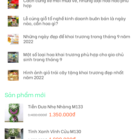
Cách cúng xe mới mua về, những loại hoa nào phù
hợp
Lễ cúng giỗ tổ nghề kinh doanh buôn bán là ngày
nào, cần hoa gì?
Những ngày đẹp để khai trương trong tháng 9 năm
2022
Một số loại hoa khai trương phù hợp cho gia chủ
sinh trong tháng 9
Hình ảnh giỏ trái cây tặng khai trương đẹp nhất
năm 2022
Sản phẩm mới
Tiễn Đưa Nhẹ Nhàng M133
1.350.000
₫
1.400.000
₫
Tĩnh Xanh Vĩnh Cửu M130
1.800.000
₫