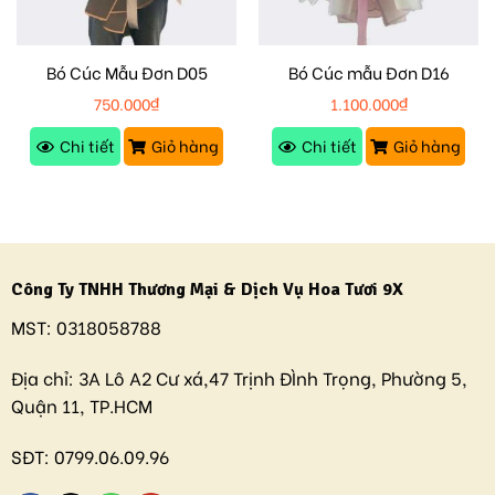
Bó Cúc Mẫu Đơn D05
Bó Cúc mẫu Đơn D16
750.000
₫
1.100.000
₫
Chi tiết
Giỏ hàng
Chi tiết
Giỏ hàng
Công Ty TNHH Thương Mại & Dịch Vụ Hoa Tươi 9X
MST:
0318058788
Địa chỉ:
3A Lô A2 Cư xá,47 Trịnh ĐÌnh Trọng, Phường 5,
Quận 11, TP.HCM
SĐT:
0799.06.09.96