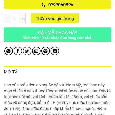
0799060996
Tình Đẹp D25 số lượng
Thêm vào giỏ hàng
ĐẶT MẪU HOA NÀY
Nhân viên sẽ xác nhận đơn hàng sớm nhất
MÔ TẢ
Hoa cúc mẫu đơn có nguồn gốc từ Nam Mỹ, loài hoa này
mọc nhiều ở các thung lũng dưới chân ngọn núi cao. Đây là
loại hoa nổi bật với kích thước lớn 13-18cm, với nhiều sắc
màu vô cùng đẹp, bắt mắt.
Hiện nay các mẫu hoa cúc mẫu
đơn ở Việt Nam đều được nhập khẩu từ nước ngoài.
Hiếm
có loại hoa nào mang nhiều màu sắc và vẻ đẹp như cúc