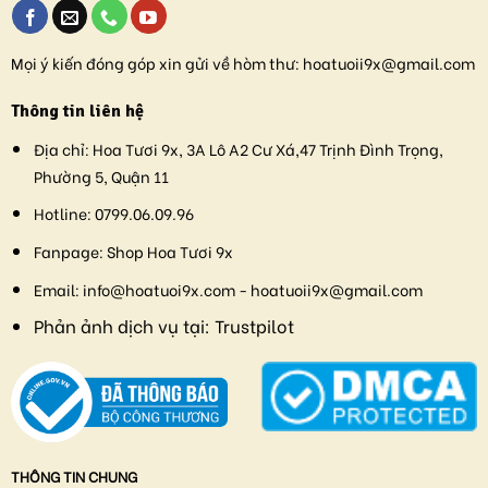
Mọi ý kiến đóng góp xin gửi về hòm thư:
hoatuoii9x@gmail.com
Thông tin liên hệ
Địa chỉ:
Hoa Tươi 9x, 3A Lô A2 Cư Xá,47 Trịnh Đình Trọng,
Phường 5, Quận 11
Hotline:
0799.06.09.96
Fanpage:
Shop Hoa Tươi 9x
Email:
info@hoatuoi9x.com - hoatuoii9x@gmail.com
Phản ảnh dịch vụ tại:
Trustpilot
THÔNG TIN CHUNG