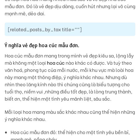
mẫu đơn. Đó là vẻ đẹp dịu dàng, cuốn hút nhưng lại vô cùng
mạnh mẽ, dẻo dai.
[related_posts_by_tax title=""]
Ý nghĩa vẻ đẹp hoa cúc mẫu đơn.
Hoa cúc mẫu đơn mang trong mình vẻ đẹp kiêu sa, lộng lẫy
mà không một loại
hoa cúc
nào khác có được. Và tuỳ theo
văn hoá, phong tục của mỗi nước, mỗi khu vực mà loài hoa
này mang một thông điệp, ý nghĩa khác nhau. Nhưng dù
nhìn theo lăng kính nào thì chúng cũng là biểu tượng cho
tuổi thọ, niềm vui ,những điều tốt đẹp, là lòng trung thành,
biết ơn, thể hiện một tình yêu mãnh liệt, sâu sắc.
Mỗi loại hoa mang màu sắc khác nhau cũng thể hiện những
ý nghĩa khác nhau.
Hoa cúc mẫu đơn đỏ
: thể hiện cho một tình yêu bền bỉ,
mạnh mẽ, nồng cháy.