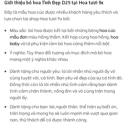
Giới thiệu bó hoa Tình Đẹp D25 tại Hoa tươi 9x
Đây là mẫu hoa cúc được nhiều khách hàng yêu thích và
lựa chọn tại shop Hoa tươi 9x bởi:
Màu sắc
: bó hoa được kết lại bởi những bông
hoa cúc
mẫu đơn
màu hồng thắm. Kết hợp cùng hoa hồng,
hoa
baby
và lá phụ kiện làm bó hoa càng thêm nổi bật.
Ý nghĩa:
Tùy theo đối tượng và mục đích mà bó hoa
mang một ý nghĩa khác nhau
Dành tặng cho người yêu: là lời nhắn nhủ người ấy vô
cùng tuyệt vời, cá tính. Bạn yêu vẻ đẹp của sự cá tính đó.
Đồng thời còn là lời nhắn nhủ tình cảm rằng bạn dành
tình cảm chân thành, nồng ấm và vô cùng trân trọng
người ấy.
Dành tặng cho bạn bè,người thân: thể hiện sự biết ơn,
trân trọng và mong họ sẽ luôn mạnh mẽ vượt qua gian
nan, thử thách để có được thành công.