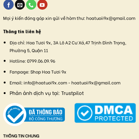
Mọi ý kiến đóng góp xin gửi về hòm thư:
hoatuoii9x@gmail.com
Thông tin liên hệ
Địa chỉ:
Hoa Tươi 9x, 3A Lô A2 Cư Xá,47 Trịnh Đình Trọng,
Phường 5, Quận 11
Hotline:
0799.06.09.96
Fanpage:
Shop Hoa Tươi 9x
Email:
info@hoatuoi9x.com - hoatuoii9x@gmail.com
Phản ảnh dịch vụ tại:
Trustpilot
THÔNG TIN CHUNG