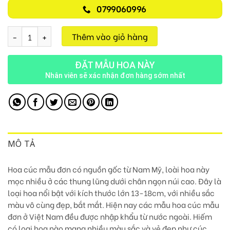
0799060996
Tình Đẹp D25 số lượng
Thêm vào giỏ hàng
ĐẶT MẪU HOA NÀY
Nhân viên sẽ xác nhận đơn hàng sớm nhất
MÔ TẢ
Hoa cúc mẫu đơn có nguồn gốc từ Nam Mỹ, loài hoa này
mọc nhiều ở các thung lũng dưới chân ngọn núi cao. Đây là
loại hoa nổi bật với kích thước lớn 13-18cm, với nhiều sắc
màu vô cùng đẹp, bắt mắt.
Hiện nay các mẫu hoa cúc mẫu
đơn ở Việt Nam đều được nhập khẩu từ nước ngoài.
Hiếm
có loại hoa nào mang nhiều màu sắc và vẻ đẹp như cúc