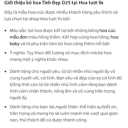
Giới thiệu bó hoa Tình Đẹp D25 tại Hoa tươi 9x
Đây là mẫu hoa cúc được nhiều khách hàng yêu thích và
lựa chọn tại shop Hoa tươi 9x bởi:
Màu sắc
: bó hoa được kết lại bởi những bông
hoa cúc
mẫu đơn
màu hồng thắm. Kết hợp cùng hoa hồng,
hoa
baby
và lá phụ kiện làm bó hoa càng thêm nổi bật.
Ý nghĩa:
Tùy theo đối tượng và mục đích mà bó hoa
mang một ý nghĩa khác nhau
Dành tặng cho người yêu: là lời nhắn nhủ người ấy vô
cùng tuyệt vời, cá tính. Bạn yêu vẻ đẹp của sự cá tính đó.
Đồng thời còn là lời nhắn nhủ tình cảm rằng bạn dành
tình cảm chân thành, nồng ấm và vô cùng trân trọng
người ấy.
Dành tặng cho bạn bè,người thân: thể hiện sự biết ơn,
trân trọng và mong họ sẽ luôn mạnh mẽ vượt qua gian
nan, thử thách để có được thành công.