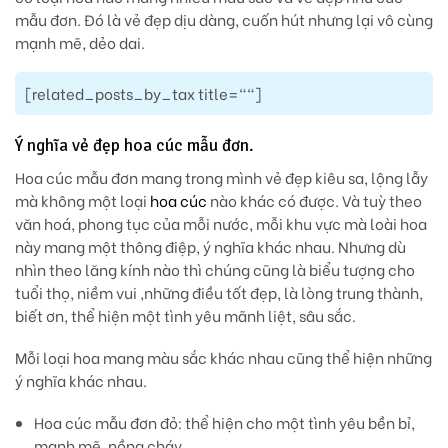
mẫu đơn. Đó là vẻ đẹp dịu dàng, cuốn hút nhưng lại vô cùng
mạnh mẽ, dẻo dai.
[related_posts_by_tax title=""]
Ý nghĩa vẻ đẹp hoa cúc mẫu đơn.
Hoa cúc mẫu đơn mang trong mình vẻ đẹp kiêu sa, lộng lẫy
mà không một loại
hoa cúc
nào khác có được. Và tuỳ theo
văn hoá, phong tục của mỗi nước, mỗi khu vực mà loài hoa
này mang một thông điệp, ý nghĩa khác nhau. Nhưng dù
nhìn theo lăng kính nào thì chúng cũng là biểu tượng cho
tuổi thọ, niềm vui ,những điều tốt đẹp, là lòng trung thành,
biết ơn, thể hiện một tình yêu mãnh liệt, sâu sắc.
Mỗi loại hoa mang màu sắc khác nhau cũng thể hiện những
ý nghĩa khác nhau.
Hoa cúc mẫu đơn đỏ
: thể hiện cho một tình yêu bền bỉ,
mạnh mẽ, nồng cháy.