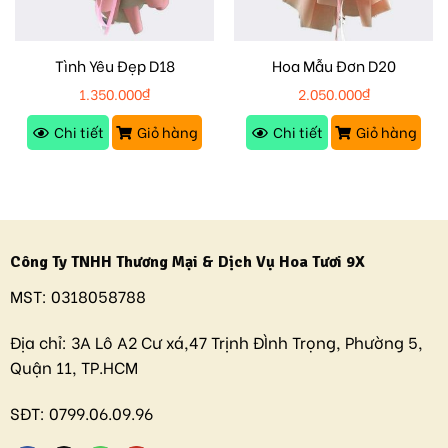
Tình Yêu Đẹp D18
Hoa Mẫu Đơn D20
1.350.000
₫
2.050.000
₫
Chi tiết
Giỏ hàng
Chi tiết
Giỏ hàng
Công Ty TNHH Thương Mại & Dịch Vụ Hoa Tươi 9X
MST:
0318058788
Địa chỉ:
3A Lô A2 Cư xá,47 Trịnh ĐÌnh Trọng, Phường 5,
Quận 11, TP.HCM
SĐT:
0799.06.09.96