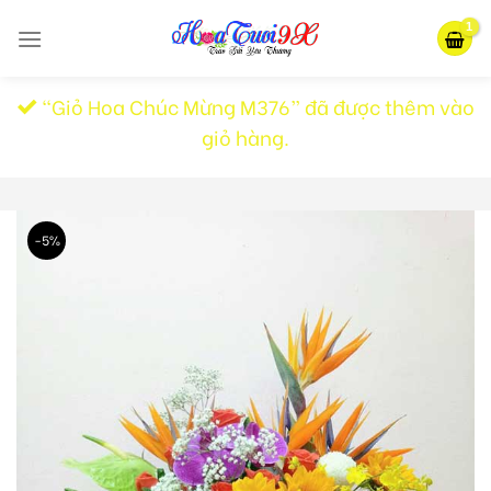
Skip
to
content
“Giỏ Hoa Chúc Mừng M376” đã được thêm vào
giỏ hàng.
-5%