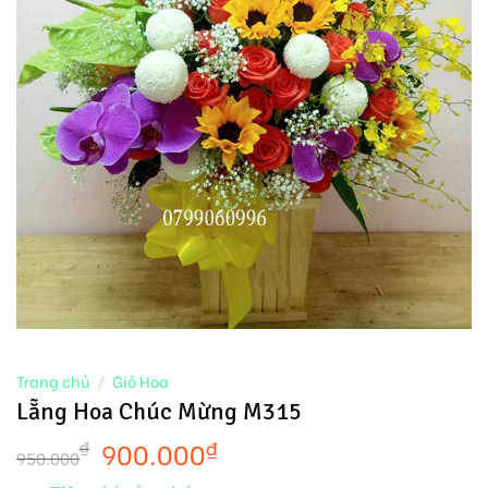
Trang chủ
/
Giỏ Hoa
Lẵng Hoa Chúc Mừng M315
900.000
₫
₫
950.000