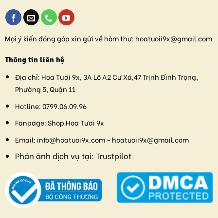
Mọi ý kiến đóng góp xin gửi về hòm thư:
hoatuoii9x@gmail.com
Thông tin liên hệ
Địa chỉ:
Hoa Tươi 9x, 3A Lô A2 Cư Xá,47 Trịnh Đình Trọng,
Phường 5, Quận 11
Hotline:
0799.06.09.96
Fanpage:
Shop Hoa Tươi 9x
Email:
info@hoatuoi9x.com - hoatuoii9x@gmail.com
Phản ảnh dịch vụ tại:
Trustpilot