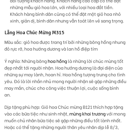
đối tượng khách hàng. Khách hàng cao cấp có thể đặt
những mẫu giỏ hoa lớn, với nhiều loại hoa đắt tiền.
Khách hàng bình dân cũng có thể đặt một giỏ hoa nhỏ
xinh, giản dị, bình dân nhưng vẫn toát lên vẻ sang trọng.
Lẵng Hoa Chúc Mừng M315
Màu sắc:
giỏ hoa được trang trí bởi những bông hồng nhung
đỏ rực rỡ, hoa hướng dương và lan hồ điệp tím
Ý nghĩa:
Những bông
hoa hồng
là những lời chúc mừng tốt
đẹp nhất tới người nhận. Hoa hướng dương là đại diện của
những sự may lành, hoan hỉ. Hoa hồng tượng trưng cho tình
yêu. Đó là lời nhắn nhủ mong người nhận sẽ gặp những điều
may mắn, chúc cho công việc thuận lợi, cuộc sống bình
an.
Dịp tặng phù hợp
: Giỏ hoa Chúc mừng B121 thích hợp tặng
vào các bữa tiệc như sinh nhật,
mừng khai trương
với mong
muốn chủ nhân bữa tiệc sẽ gặp những điều tốt lành nhất.
Hoặc có thể tặng những người thân yêu nhân dịp lễ 8/3,