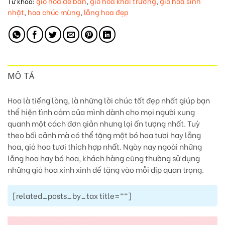
giỏ hoa để bàn
giỏ hoa khai trương
giỏ hoa sinh
Từ khóa:
,
,
nhật
hoa chúc mừng
lẵng hoa đẹp
,
,
MÔ TẢ
Hoa là tiếng lòng, là những lời chúc tốt đẹp nhất giúp bạn
thể hiện tình cảm của mình dành cho mọi người xung
quanh một cách đơn giản nhưng lại ấn tượng nhất. Tuỳ
theo bối cảnh mà có thể tặng một bó hoa tươi hay lẵng
hoa, giỏ hoa tươi thích hợp nhất. Ngày nay ngoài những
lẵng hoa hay bó hoa, khách hàng cũng thường sử dụng
những giỏ hoa xinh xinh để tặng vào mỗi dịp quan trọng.
[related_posts_by_tax title=""]