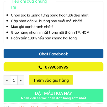
Tiêu chí của chúng
tôi
Chọn lọc kĩ lưỡng từng bông hoa tươi đẹp nhất!
Cập nhật các xu hướng hoa cưới mới nhất!
Mức giá cạnh tranh nhất!
Giao hàng nhanh nhất trong nội thành TP. HCM
Hoàn tiền 100% nếu bạn không hài lòng
Chat Facebook
0799060996
Lẵng Hoa Chúc Mừng M315 số lượng
Thêm vào giỏ hàng
ĐẶT MẪU HOA NÀY
Nhân viên sẽ xác nhận đơn hàng sớm nhất