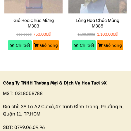
Giỏ Hoa Chúc Mừng
Lẵng Hoa Chúc Mừng
M303
M385
750.000
₫
1.100.000
₫
850.000
₫
1.150.000
₫
Chi tiết
Giỏ hàng
Chi tiết
Giỏ hàng
Công Ty TNHH Thương Mại & Dịch Vụ Hoa Tươi 9X
MST:
0318058788
Địa chỉ:
3A Lô A2 Cư xá,47 Trịnh ĐÌnh Trọng, Phường 5,
Quận 11, TP.HCM
SĐT:
0799.06.09.96