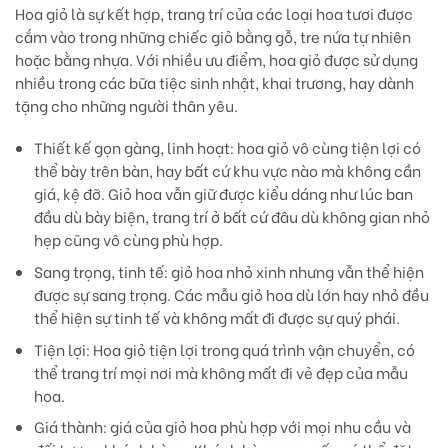
Hoa giỏ là sự kết hợp, trang trí của các loại hoa tươi được
cắm vào trong những chiếc giỏ bằng gỗ, tre nứa tự nhiên
hoặc bằng nhựa. Với nhiều ưu điểm, hoa giỏ được sử dụng
nhiều trong các bữa tiệc sinh nhật, khai trương, hay dành
tặng cho những người thân yêu.
Thiết kế gọn gàng, linh hoạt:
hoa giỏ vô cùng tiện lợi có
thể bày trên bàn, hay bất cứ khu vực nào mà không cần
giá, kệ đỡ. Giỏ hoa vẫn giữ được kiểu dáng như lúc ban
đầu dù bày biện, trang trí ở bất cứ đâu dù không gian nhỏ
hẹp cũng vô cùng phù hợp.
Sang trọng, tinh tế:
giỏ hoa nhỏ xinh nhưng vẫn thể hiện
được sự sang trọng. Các mẫu giỏ hoa dù lớn hay nhỏ đều
thể hiện sự tinh tế và không mất đi được sự quý phái.
Tiện lợi
: Hoa giỏ tiện lợi trong quá trình vận chuyển, có
thể trang trí mọi nơi mà không mất đi vẻ đẹp của mẫu
hoa.
Giá thành:
giá của giỏ hoa phù hợp với mọi nhu cầu và