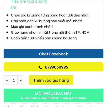
Tiêu chí của chúng
tôi
Chọn lọc kĩ lưỡng từng bông hoa tươi đẹp nhất!
Cập nhật các xu hướng hoa cưới mới nhất!
Mức giá cạnh tranh nhất!
Giao hàng nhanh nhất trong nội thành TP. HCM
Hoàn tiền 100% nếu bạn không hài lòng
Chat Facebook
0799060996
Lẵng Hoa Chúc Mừng M315 số lượng
Thêm vào giỏ hàng
ĐẶT MẪU HOA NÀY
Nhân viên sẽ xác nhận đơn hàng sớm nhất