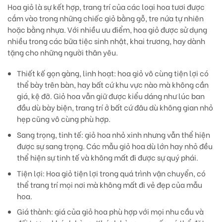
Hoa giỏ là sự kết hợp, trang trí của các loại hoa tươi được
cắm vào trong những chiếc giỏ bằng gỗ, tre nứa tự nhiên
hoặc bằng nhựa. Với nhiều ưu điểm, hoa giỏ được sử dụng
nhiều trong các bữa tiệc sinh nhật, khai trương, hay dành
tặng cho những người thân yêu.
Thiết kế gọn gàng, linh hoạt:
hoa giỏ vô cùng tiện lợi có
thể bày trên bàn, hay bất cứ khu vực nào mà không cần
giá, kệ đỡ. Giỏ hoa vẫn giữ được kiểu dáng như lúc ban
đầu dù bày biện, trang trí ở bất cứ đâu dù không gian nhỏ
hẹp cũng vô cùng phù hợp.
Sang trọng, tinh tế:
giỏ hoa nhỏ xinh nhưng vẫn thể hiện
được sự sang trọng. Các mẫu giỏ hoa dù lớn hay nhỏ đều
thể hiện sự tinh tế và không mất đi được sự quý phái.
Tiện lợi
: Hoa giỏ tiện lợi trong quá trình vận chuyển, có
thể trang trí mọi nơi mà không mất đi vẻ đẹp của mẫu
hoa.
Giá thành:
giá của giỏ hoa phù hợp với mọi nhu cầu và