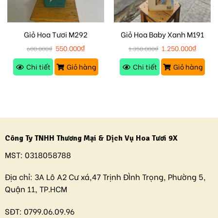
Giỏ Hoa Tươi M292
Giỏ Hoa Baby Xanh M191
550.000
₫
1.250.000
₫
600.000
₫
1.350.000
₫
Chi tiết
Giỏ hàng
Chi tiết
Giỏ hàng
Công Ty TNHH Thương Mại & Dịch Vụ Hoa Tươi 9X
MST:
0318058788
Địa chỉ:
3A Lô A2 Cư xá,47 Trịnh ĐÌnh Trọng, Phường 5,
Quận 11, TP.HCM
SĐT:
0799.06.09.96