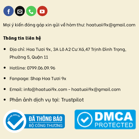
Mọi ý kiến đóng góp xin gửi về hòm thư:
hoatuoii9x@gmail.com
Thông tin liên hệ
Địa chỉ:
Hoa Tươi 9x, 3A Lô A2 Cư Xá,47 Trịnh Đình Trọng,
Phường 5, Quận 11
Hotline:
0799.06.09.96
Fanpage:
Shop Hoa Tươi 9x
Email:
info@hoatuoi9x.com - hoatuoii9x@gmail.com
Phản ảnh dịch vụ tại:
Trustpilot