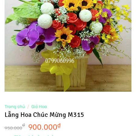
Trang chủ
/
Giỏ Hoa
Lẵng Hoa Chúc Mừng M315
900.000
₫
₫
950.000