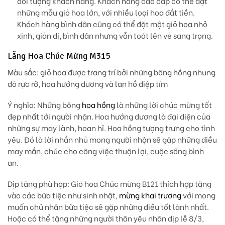
đối tượng khách hàng. Khách hàng cao cấp có thể đặt
những mẫu giỏ hoa lớn, với nhiều loại hoa đắt tiền.
Khách hàng bình dân cũng có thể đặt một giỏ hoa nhỏ
xinh, giản dị, bình dân nhưng vẫn toát lên vẻ sang trọng.
Lẵng Hoa Chúc Mừng M315
Màu sắc:
giỏ hoa được trang trí bởi những bông hồng nhung
đỏ rực rỡ, hoa hướng dương và lan hồ điệp tím
Ý nghĩa:
Những bông
hoa hồng
là những lời chúc mừng tốt
đẹp nhất tới người nhận. Hoa hướng dương là đại diện của
những sự may lành, hoan hỉ. Hoa hồng tượng trưng cho tình
yêu. Đó là lời nhắn nhủ mong người nhận sẽ gặp những điều
may mắn, chúc cho công việc thuận lợi, cuộc sống bình
an.
Dịp tặng phù hợp
: Giỏ hoa Chúc mừng B121 thích hợp tặng
vào các bữa tiệc như sinh nhật,
mừng khai trương
với mong
muốn chủ nhân bữa tiệc sẽ gặp những điều tốt lành nhất.
Hoặc có thể tặng những người thân yêu nhân dịp lễ 8/3,