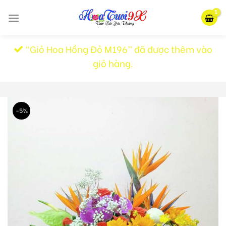
Skip
to
content
“Giỏ Hoa Hồng Đỏ M196” đã được thêm vào
giỏ hàng.
-5%