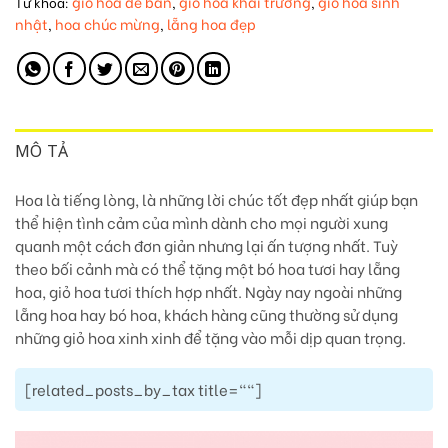
giỏ hoa để bàn
giỏ hoa khai trương
giỏ hoa sinh
Từ khóa:
,
,
nhật
hoa chúc mừng
lẵng hoa đẹp
,
,
MÔ TẢ
Hoa là tiếng lòng, là những lời chúc tốt đẹp nhất giúp bạn
thể hiện tình cảm của mình dành cho mọi người xung
quanh một cách đơn giản nhưng lại ấn tượng nhất. Tuỳ
theo bối cảnh mà có thể tặng một bó hoa tươi hay lẵng
hoa, giỏ hoa tươi thích hợp nhất. Ngày nay ngoài những
lẵng hoa hay bó hoa, khách hàng cũng thường sử dụng
những giỏ hoa xinh xinh để tặng vào mỗi dịp quan trọng.
[related_posts_by_tax title=""]