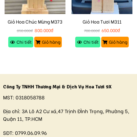
Giỏ Hoa Chúc Mừng M373
Giỏ Hoa Tươi M311
800.000
₫
650.000
₫
850.000
₫
700.000
₫
Chi tiết
Giỏ hàng
Chi tiết
Giỏ hàng
Công Ty TNHH Thương Mại & Dịch Vụ Hoa Tươi 9X
MST:
0318058788
Địa chỉ:
3A Lô A2 Cư xá,47 Trịnh ĐÌnh Trọng, Phường 5,
Quận 11, TP.HCM
SĐT:
0799.06.09.96