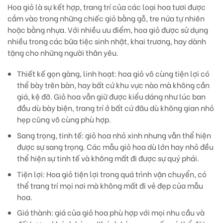
Hoa giỏ là sự kết hợp, trang trí của các loại hoa tươi được
cắm vào trong những chiếc giỏ bằng gỗ, tre nứa tự nhiên
hoặc bằng nhựa. Với nhiều ưu điểm, hoa giỏ được sử dụng
nhiều trong các bữa tiệc sinh nhật, khai trương, hay dành
tặng cho những người thân yêu.
Thiết kế gọn gàng, linh hoạt:
hoa giỏ vô cùng tiện lợi có
thể bày trên bàn, hay bất cứ khu vực nào mà không cần
giá, kệ đỡ. Giỏ hoa vẫn giữ được kiểu dáng như lúc ban
đầu dù bày biện, trang trí ở bất cứ đâu dù không gian nhỏ
hẹp cũng vô cùng phù hợp.
Sang trọng, tinh tế:
giỏ hoa nhỏ xinh nhưng vẫn thể hiện
được sự sang trọng. Các mẫu giỏ hoa dù lớn hay nhỏ đều
thể hiện sự tinh tế và không mất đi được sự quý phái.
Tiện lợi
: Hoa giỏ tiện lợi trong quá trình vận chuyển, có
thể trang trí mọi nơi mà không mất đi vẻ đẹp của mẫu
hoa.
Giá thành:
giá của giỏ hoa phù hợp với mọi nhu cầu và