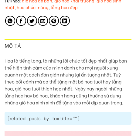
giỏ hoa để bàn
giỏ hoa khai trương
giỏ hoa sinh
Từ khóa:
,
,
nhật
hoa chúc mừng
lẵng hoa đẹp
,
,
MÔ TẢ
Hoa là tiếng lòng, là những lời chúc tốt đẹp nhất giúp bạn
thể hiện tình cảm của mình dành cho mọi người xung
quanh một cách đơn giản nhưng lại ấn tượng nhất. Tuỳ
theo bối cảnh mà có thể tặng một bó hoa tươi hay lẵng
hoa, giỏ hoa tươi thích hợp nhất. Ngày nay ngoài những
lẵng hoa hay bó hoa, khách hàng cũng thường sử dụng
những giỏ hoa xinh xinh để tặng vào mỗi dịp quan trọng.
[related_posts_by_tax title=""]