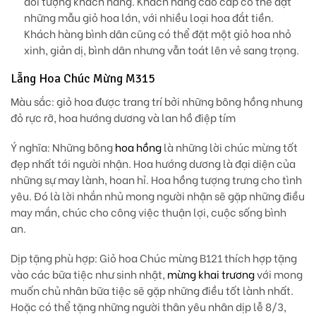
đối tượng khách hàng. Khách hàng cao cấp có thể đặt
những mẫu giỏ hoa lớn, với nhiều loại hoa đắt tiền.
Khách hàng bình dân cũng có thể đặt một giỏ hoa nhỏ
xinh, giản dị, bình dân nhưng vẫn toát lên vẻ sang trọng.
Lẵng Hoa Chúc Mừng M315
Màu sắc:
giỏ hoa được trang trí bởi những bông hồng nhung
đỏ rực rỡ, hoa hướng dương và lan hồ điệp tím
Ý nghĩa:
Những bông
hoa hồng
là những lời chúc mừng tốt
đẹp nhất tới người nhận. Hoa hướng dương là đại diện của
những sự may lành, hoan hỉ. Hoa hồng tượng trưng cho tình
yêu. Đó là lời nhắn nhủ mong người nhận sẽ gặp những điều
may mắn, chúc cho công việc thuận lợi, cuộc sống bình
an.
Dịp tặng phù hợp
: Giỏ hoa Chúc mừng B121 thích hợp tặng
vào các bữa tiệc như sinh nhật,
mừng khai trương
với mong
muốn chủ nhân bữa tiệc sẽ gặp những điều tốt lành nhất.
Hoặc có thể tặng những người thân yêu nhân dịp lễ 8/3,