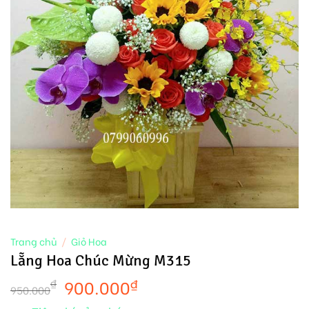
Trang chủ
/
Giỏ Hoa
Lẵng Hoa Chúc Mừng M315
900.000
₫
₫
950.000