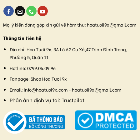
Mọi ý kiến đóng góp xin gửi về hòm thư:
hoatuoii9x@gmail.com
Thông tin liên hệ
Địa chỉ:
Hoa Tươi 9x, 3A Lô A2 Cư Xá,47 Trịnh Đình Trọng,
Phường 5, Quận 11
Hotline:
0799.06.09.96
Fanpage:
Shop Hoa Tươi 9x
Email:
info@hoatuoi9x.com - hoatuoii9x@gmail.com
Phản ảnh dịch vụ tại:
Trustpilot