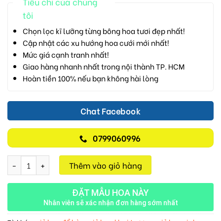
Tiêu chí của chúng
tôi
Chọn lọc kĩ lưỡng từng bông hoa tươi đẹp nhất!
Cập nhật các xu hướng hoa cưới mới nhất!
Mức giá cạnh tranh nhất!
Giao hàng nhanh nhất trong nội thành TP. HCM
Hoàn tiền 100% nếu bạn không hài lòng
Chat Facebook
0799060996
Lẵng Hoa Chúc Mừng M315 số lượng
Thêm vào giỏ hàng
ĐẶT MẪU HOA NÀY
Nhân viên sẽ xác nhận đơn hàng sớm nhất