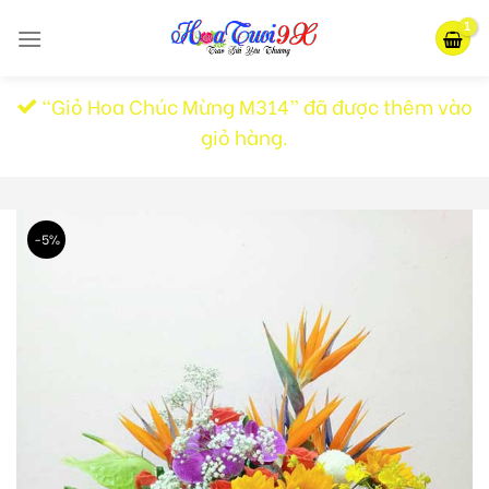
Skip
to
content
“Giỏ Hoa Chúc Mừng M314” đã được thêm vào
giỏ hàng.
-5%