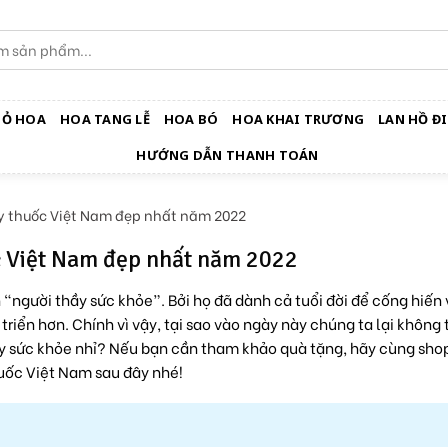
IỎ HOA
HOA TANG LỄ
HOA BÓ
HOA KHAI TRƯƠNG
LAN HỒ ĐI
HƯỚNG DẪN THANH TOÁN
y thuốc Việt Nam đẹp nhất năm 2022
c Việt Nam đẹp nhất năm 2022
 “người thầy sức khỏe”. Bởi họ đã dành cả tuổi đời để cống hiến 
riển hơn. Chính vì vậy, tại sao vào ngày này chúng ta lại không
y sức khỏe nhỉ? Nếu bạn cần tham khảo quà tặng, hãy cùng sho
uốc Việt Nam sau đây nhé!