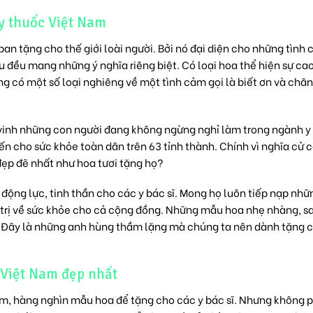
y thuốc Việt Nam
an tặng cho thế giới loài người. Bởi nó đại diện cho những tình
u đều mang những ý nghĩa riêng biệt. Có loại hoa thể hiện sự cao
g có một số loại nghiêng về một tình cảm gọi là biết ơn và châ
vinh những con người đang không ngừng nghỉ làm trong ngành y 
ến cho sức khỏe toàn dân trên 63 tỉnh thành. Chính vì nghĩa cử 
đẹp đẽ nhất như hoa tươi tặng họ?
ộng lực, tinh thần cho các y bác sĩ. Mong họ luôn tiếp nạp nhữ
 trị về sức khỏe cho cả cộng đồng. Những mẫu hoa nhẹ nhàng, s
sĩ. Đây là những anh hùng thầm lặng mà chúng ta nên dành tặng 
 Việt Nam đẹp nhất
ăm, hàng nghìn mẫu hoa để tặng cho các y bác sĩ. Nhưng không p