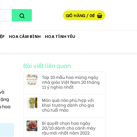
GIỎ HÀNG /
0
₫
ỆP
HOA CẮM BÌNH
HOA TÌNH YÊU
Bài viết liên quan
Top 10 mẫu hoa mừng ngày
nhà giáo Việt Nam 20 tháng
11 ý nghĩa nhất
và
 tặng
Món quà nào phù hợp với
khai trương dành cho gia
p hoa
chủ tuổi mão
Bí quyết chọn hoa ngày
20/10 dành cho cánh mày
râu mới nhất năm 2022