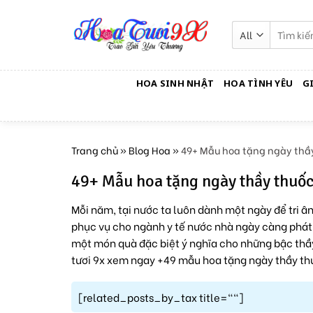
Skip
to
Tìm
kiếm:
content
HOA SINH NHẬT
HOA TÌNH YÊU
G
Trang chủ
»
Blog Hoa
»
49+ Mẫu hoa tặng ngày thầ
49+ Mẫu hoa tặng ngày thầy thuố
Mỗi năm, tại nước ta luôn dành một ngày để tri ân
phục vụ cho ngành y tế nước nhà ngày càng phát t
một món quà đặc biệt ý nghĩa cho những bậc thầ
tươi 9x xem ngay +49 mẫu hoa tặng ngày thầy th
[related_posts_by_tax title=""]