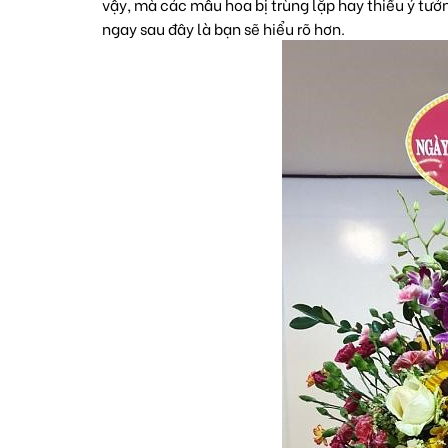
vậy, mà các mẫu hoa bị trùng lặp hay thiếu ý t
ngay sau đây là bạn sẽ hiểu rõ hơn.