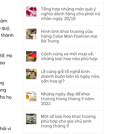
Tổng hợp những món quà ý
nghĩa dành tặng cho phái nữ
nhân ngày 20/10
 cảm
 quý,
Hình ảnh khai trương cửa
n thành
hàng Color Man Fashion Hai
Bà Trưng
Cách cúng xe mới mua về,
tế. Họ
những loại hoa nào phù hợp
cao
Lễ cúng giỗ tổ nghề kinh
doanh buôn bán là ngày nào,
cần hoa gì?
ng
ang
Những ngày đẹp để khai
cho họ
trương trong tháng 9 năm
2022
Một số loại hoa khai trương
phù hợp cho gia chủ sinh
trong tháng 9
hải vì