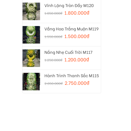
Vĩnh Lặng Tròn Đầy M120
1.800.000
₫
1.850.000
₫
Vầng Hoa Trắng Muộn M119
1.500.000
₫
1.550.000
₫
Nắng Nhẹ Cuối Trời M117
1.200.000
₫
1.250.000
₫
Hành Trình Thanh Sắc M115
2.750.000
₫
2.850.000
₫