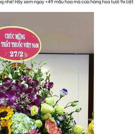
ưởng nhé! Hãy xem ngay +49 mẫu hoa mà
cửa hàng hoa tươi 9x
liệt