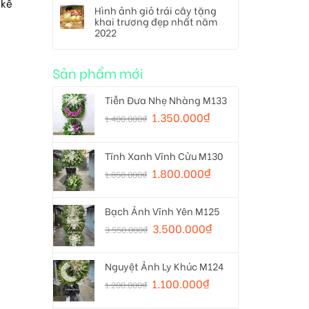
 kê
Hình ảnh giỏ trái cây tặng
khai trương đẹp nhất năm
2022
Sản phẩm mới
Tiễn Đưa Nhẹ Nhàng M133
1.350.000
₫
1.400.000
₫
Tĩnh Xanh Vĩnh Cửu M130
1.800.000
₫
1.850.000
₫
Bạch Ảnh Vĩnh Yên M125
3.500.000
₫
3.550.000
₫
Nguyệt Ảnh Ly Khúc M124
1.100.000
₫
1.200.000
₫