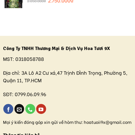
2.750.000
₫
2.850.000
₫
Công Ty TNHH Thương Mại & Dịch Vụ Hoa Tươi 9X
MST:
0318058788
Địa chỉ:
3A Lô A2 Cư xá,47 Trịnh ĐÌnh Trọng, Phường 5,
Quận 11, TP.HCM
SĐT:
0799.06.09.96
Mọi ý kiến đóng góp xin gửi về hòm thư:
hoatuoii9x@gmail.com