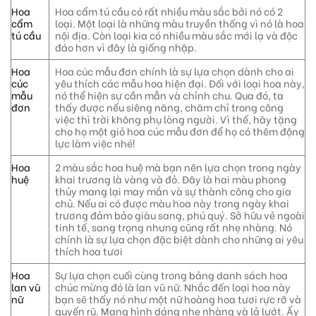
Hoa
Hoa cẩm tú cầu có rất nhiều màu sắc bởi nó có 2
cẩm
loại. Một loại là những màu truyền thống vì nó là hoa
tú cầu
nội địa. Còn loại kia có nhiều màu sắc mới lạ và độc
đáo hơn vì đây là giống nhập.
Hoa
Hoa cúc mẫu đơn chính là sự lựa chọn dành cho ai
cúc
yêu thích các mẫu hoa hiện đại. Đối với loại hoa này,
mẫu
nó thể hiện sự cần mẫn và chỉnh chu. Qua đó, ta
đơn
thấy được nếu siêng năng, chăm chỉ trong công
việc thì trời không phụ lòng người. Vì thế, hãy tặng
cho họ một giỏ hoa cúc mẫu đơn để họ có thêm động
lực làm việc nhé!
Hoa
2 màu sắc hoa huệ mà bạn nên lựa chọn trong ngày
huệ
khai trương là vàng và đỏ. Đây là hai màu phong
thủy mang lại may mắn và sự thành công cho gia
chủ. Nếu ai có được màu hoa này trong ngày khai
trương đảm bảo giàu sang, phú quý. Sở hữu vẻ ngoài
tinh tế, sang trọng nhưng cũng rất nhẹ nhàng. Nó
chính là sự lựa chọn đặc biệt dành cho những ai yêu
thích hoa tươi
Hoa
Sự lựa chọn cuối cùng trong bảng danh sách hoa
lan vũ
chúc mừng đó là lan vũ nữ. Nhắc đến loại hoa này
nữ
bạn sẽ thấy nó như một nữ hoàng hoa tươi rực rỡ và
quyến rũ. Mang hình dáng nhẹ nhàng và lả lướt. Ấy