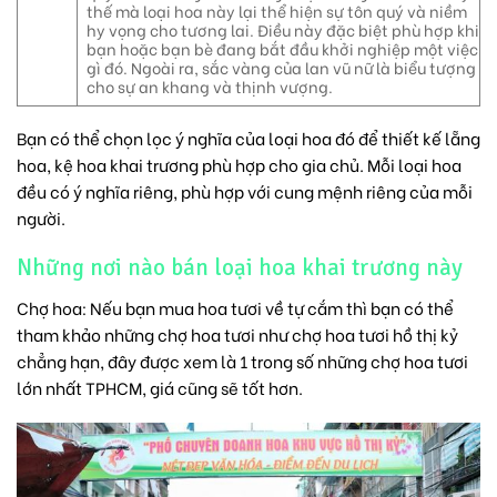
thế mà loại hoa này lại thể hiện sự tôn quý và niềm
hy vọng cho tương lai. Điều này đặc biệt phù hợp khi
bạn hoặc bạn bè đang bắt đầu khởi nghiệp một việc
gì đó. Ngoài ra, sắc vàng của lan vũ nữ là biểu tượng
cho sự an khang và thịnh vượng.
Bạn có thể chọn lọc ý nghĩa của loại hoa đó để thiết kế lẵng
hoa, kệ hoa khai trương phù hợp cho gia chủ. Mỗi loại hoa
đều có ý nghĩa riêng, phù hợp với cung mệnh riêng của mỗi
người.
Những nơi nào bán loại hoa khai trương này
Chợ hoa: Nếu bạn mua hoa tươi về tự cắm thì bạn có thể
tham khảo những
chợ hoa tươi
như
chợ hoa tươi hồ thị kỷ
chẳng hạn, đây được xem là 1 trong số những chợ hoa tươi
lớn nhất TPHCM, giá cũng sẽ tốt hơn.