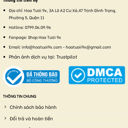
Thông tin liên hệ
Địa chỉ:
Hoa Tươi 9x, 3A Lô A2 Cư Xá,47 Trịnh Đình Trọng,
Phường 5, Quận 11
Hotline:
0799.06.09.96
Fanpage:
Shop Hoa Tươi 9x
Email:
info@hoatuoi9x.com - hoatuoii9x@gmail.com
Phản ảnh dịch vụ tại:
Trustpilot
THÔNG TIN CHUNG
Chính sách bảo hành
Đổi trả và hoàn tiền