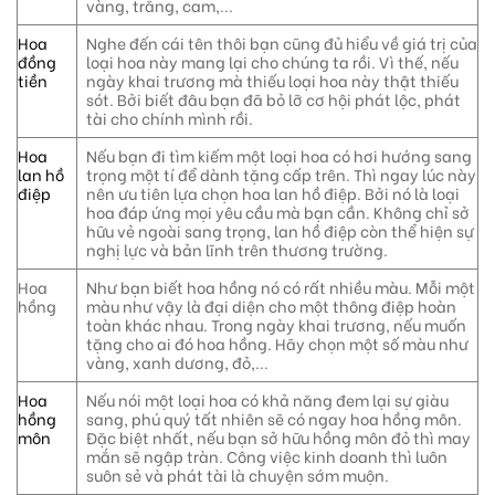
vàng, trắng, cam,...
Hoa
Nghe đến cái tên thôi bạn cũng đủ hiểu về giá trị của
đồng
loại hoa này mang lại cho chúng ta rồi. Vì thế, nếu
tiền
ngày khai trương mà thiếu loại hoa này thật thiếu
sót. Bởi biết đâu bạn đã bỏ lỡ cơ hội phát lộc, phát
tài cho chính mình rồi.
Hoa
Nếu bạn đi tìm kiếm một loại hoa có hơi hướng sang
lan hồ
trọng một tí để dành tặng cấp trên. Thì ngay lúc này
điệp
nên ưu tiên lựa chọn hoa lan hồ điệp. Bởi nó là loại
hoa đáp ứng mọi yêu cầu mà bạn cần. Không chỉ sở
hữu vẻ ngoài sang trọng, lan hồ điệp còn thể hiện sự
nghị lực và bản lĩnh trên thương trường.
Hoa
Như bạn biết hoa hồng nó có rất nhiều màu. Mỗi một
hồng
màu như vậy là đại diện cho một thông điệp hoàn
toàn khác nhau. Trong ngày khai trương, nếu muốn
tặng cho ai đó hoa hồng. Hãy chọn một số màu như
vàng, xanh dương, đỏ,...
Hoa
Nếu nói một loại hoa có khả năng đem lại sự giàu
hồng
sang, phú quý tất nhiên sẽ có ngay hoa hồng môn.
môn
Đặc biệt nhất, nếu bạn sở hữu hồng môn đỏ thì may
mắn sẽ ngập tràn. Công việc kinh doanh thì luôn
suôn sẻ và phát tài là chuyện sớm muộn.