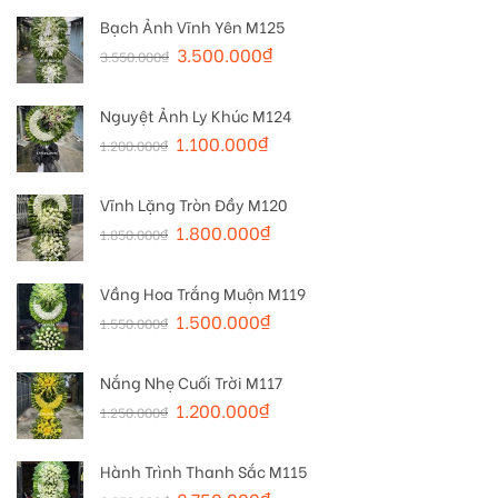
Bạch Ảnh Vĩnh Yên M125
3.500.000
₫
3.550.000
₫
Nguyệt Ảnh Ly Khúc M124
1.100.000
₫
1.200.000
₫
Vĩnh Lặng Tròn Đầy M120
1.800.000
₫
1.850.000
₫
Vầng Hoa Trắng Muộn M119
1.500.000
₫
1.550.000
₫
Nắng Nhẹ Cuối Trời M117
1.200.000
₫
1.250.000
₫
Hành Trình Thanh Sắc M115