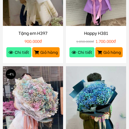
Tặng em H397
Happy H381
900.000
₫
1.700.000
₫
1.850.000
₫
Chi tiết
Giỏ hàng
Chi tiết
Giỏ hàng
-4%