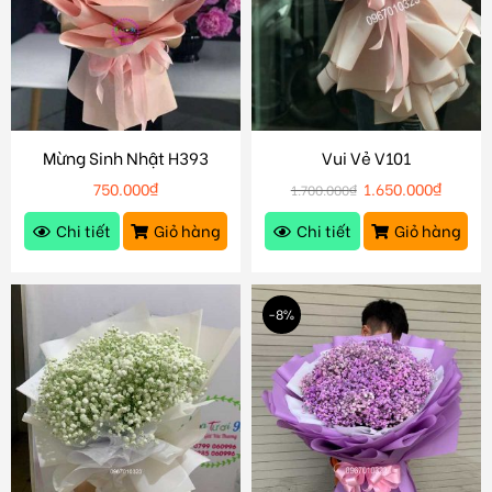
Mừng Sinh Nhật H393
Vui Vẻ V101
750.000
₫
1.650.000
₫
1.700.000
₫
Chi tiết
Giỏ hàng
Chi tiết
Giỏ hàng
-8%