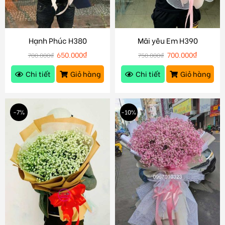
Hạnh Phúc H380
Mãi yêu Em H390
650.000
₫
700.000
₫
700.000
₫
750.000
₫
Chi tiết
Giỏ hàng
Chi tiết
Giỏ hàng
-7%
-10%