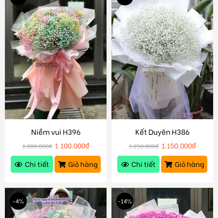
Niềm vui H396
Kết Duyên H386
1.100.000
₫
1.150.000
₫
1.200.000
₫
1.250.000
₫
Chi tiết
Giỏ hàng
Chi tiết
Giỏ hàng
-4%
-14%