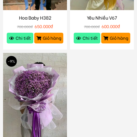
Hoa Baby H382
Yêu Nhiều V67
650.000
₫
600.000
₫
700.000
₫
700.000
₫
Chi tiết
Giỏ hàng
Chi tiết
Giỏ hàng
-9%