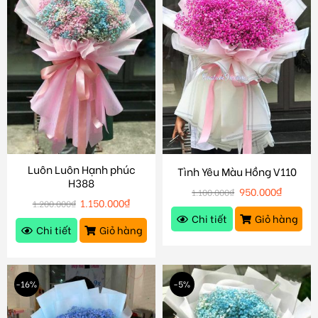
Luôn Luôn Hạnh phúc
Tình Yêu Màu Hồng V110
H388
950.000
₫
1.100.000
₫
1.150.000
₫
1.200.000
₫
Chi tiết
Giỏ hàng
Chi tiết
Giỏ hàng
-16%
-5%