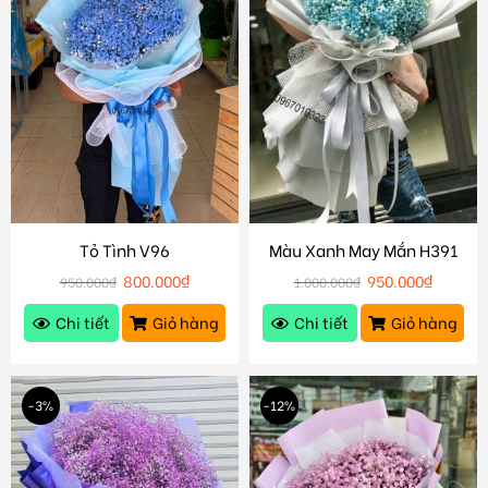
Tỏ Tình V96
Màu Xanh May Mắn H391
800.000
₫
950.000
₫
950.000
₫
1.000.000
₫
Chi tiết
Giỏ hàng
Chi tiết
Giỏ hàng
-3%
-12%