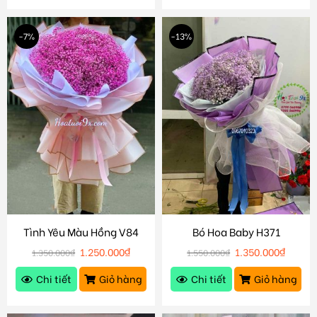
-7%
-13%
Tình Yêu Màu Hồng V84
Bó Hoa Baby H371
1.250.000
₫
1.350.000
₫
1.350.000
₫
1.550.000
₫
Chi tiết
Giỏ hàng
Chi tiết
Giỏ hàng