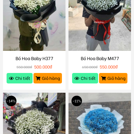
Bó Hoa Baby H377
Bó Hoa Baby M477
500.000
₫
550.000
₫
550.000
₫
650.000
₫
Chi tiết
Giỏ hàng
Chi tiết
Giỏ hàng
-14%
-11%