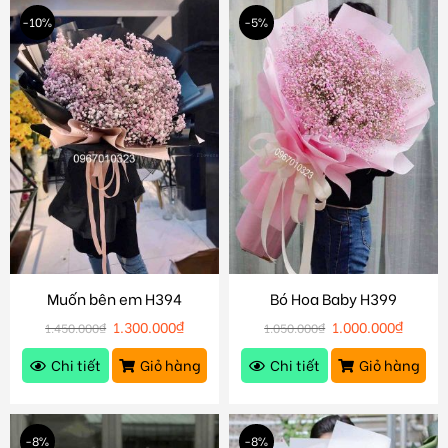
-10%
-5%
Muốn bên em H394
Bó Hoa Baby H399
1.300.000
₫
1.000.000
₫
1.450.000
₫
1.050.000
₫
Chi tiết
Giỏ hàng
Chi tiết
Giỏ hàng
-8%
-8%