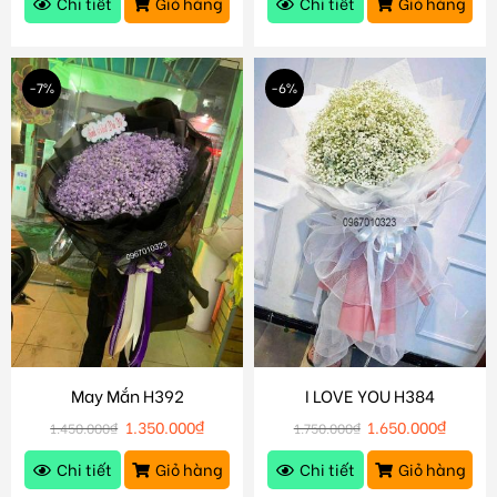
Chi tiết
Giỏ hàng
Chi tiết
Giỏ hàng
-7%
-6%
May Mắn H392
I LOVE YOU H384
1.350.000
₫
1.650.000
₫
1.450.000
₫
1.750.000
₫
Chi tiết
Giỏ hàng
Chi tiết
Giỏ hàng