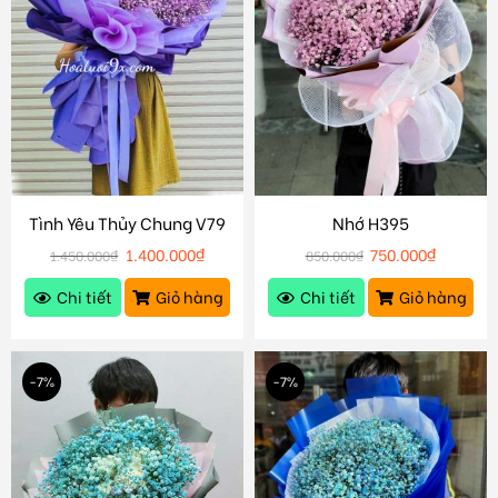
Tình Yêu Thủy Chung V79
Nhớ H395
1.400.000
₫
750.000
₫
1.450.000
₫
850.000
₫
Chi tiết
Giỏ hàng
Chi tiết
Giỏ hàng
-7%
-7%