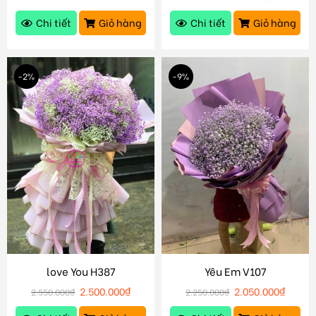
Chi tiết
Giỏ hàng
Chi tiết
Giỏ hàng
-2%
-9%
love You H387
Yêu Em V107
2.500.000
₫
2.050.000
₫
2.550.000
₫
2.250.000
₫