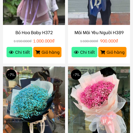
Bó Hoa Baby H372
Mãi Mãi Yêu Người H389
1.000.000
₫
900.000
₫
1.150.000
₫
1.100.000
₫
Chi tiết
Giỏ hàng
Chi tiết
Giỏ hàng
-7%
-7%