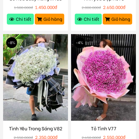
1.450.000
₫
2.650.000
₫
1.500.000
₫
2.800.000
₫
Chi tiết
Giỏ hàng
Chi tiết
Giỏ hàng
-8%
-4%
Tình Yêu Trong Sáng V82
Tỏ Tình V77
2.350.000
₫
2.550.000
₫
2.550.000
₫
2.650.000
₫