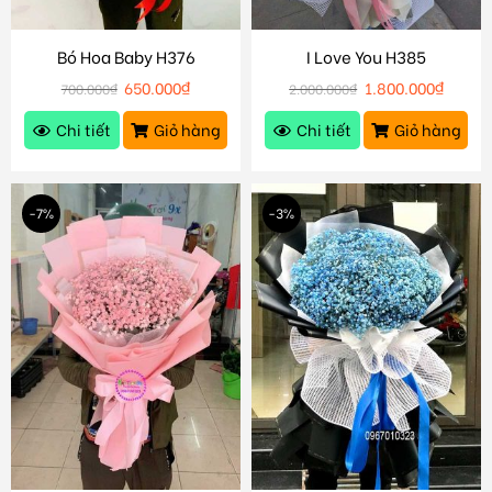
Bó Hoa Baby H376
I Love You H385
650.000
₫
1.800.000
₫
700.000
₫
2.000.000
₫
Chi tiết
Giỏ hàng
Chi tiết
Giỏ hàng
-7%
-3%