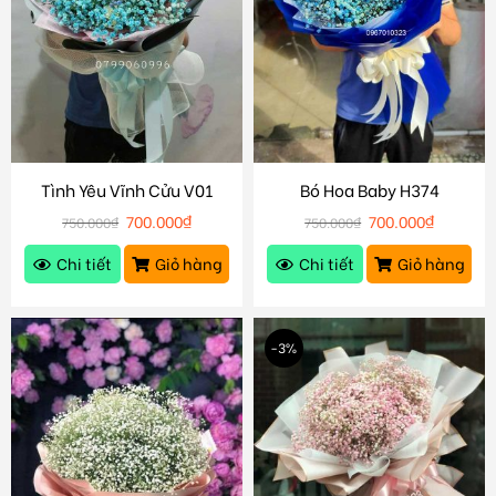
Tình Yêu Vĩnh Cửu V01
Bó Hoa Baby H374
700.000
₫
700.000
₫
750.000
₫
750.000
₫
Chi tiết
Giỏ hàng
Chi tiết
Giỏ hàng
-3%