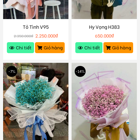
Tỏ Tình V95
Hy Vọng H383
2.250.000
₫
650.000
₫
2.350.000
₫
Chi tiết
Giỏ hàng
Chi tiết
Giỏ hàng
-7%
-14%