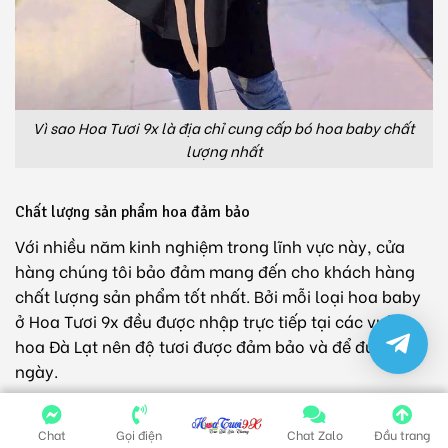
Vì sao Hoa Tươi 9x là địa chỉ cung cấp bó hoa baby chất
lượng nhất
Chất lượng sản phẩm hoa đảm bảo
Với nhiều năm kinh nghiệm trong lĩnh vực này, cửa
hàng chúng tôi bảo đảm mang đến cho khách hàng
chất lượng sản phẩm tốt nhất. Bởi mỗi loại hoa baby
ở Hoa Tươi 9x đều được nhập trực tiếp tại các vườn
hoa Đà Lạt nên độ tươi được đảm bảo và để được lâu
ngày.
Không chỉ thế, chúng tôi còn tuyển chọn kỹ lưỡng tùy
Chat
Gọi điện
Chat Zalo
Đầu trang
cành hoa một trước khi các nghệ nhân thực hiện cắm