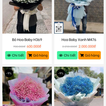
Bó Hoa Baby H369
Hoa Baby Xanh M476
600.000
₫
2.000.000
₫
700.000
₫
2.250.000
₫
Chi tiết
Giỏ hàng
Chi tiết
Giỏ hàng
-9%
-9%