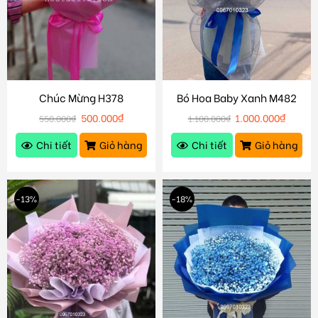
Chúc Mừng H378
Bó Hoa Baby Xanh M482
500.000
₫
1.000.000
₫
550.000
₫
1.100.000
₫
Chi tiết
Giỏ hàng
Chi tiết
Giỏ hàng
-13%
-18%