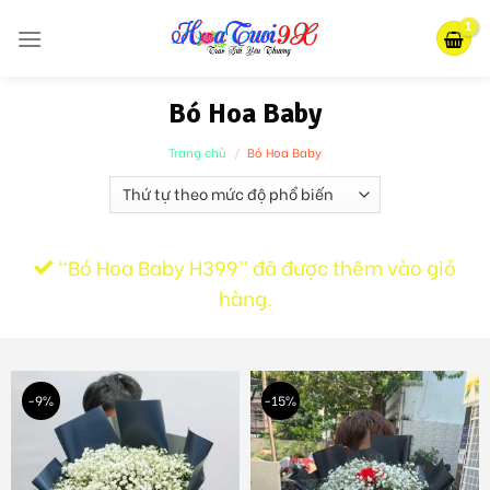
Skip
to
content
Bó Hoa Baby
Trang chủ
/
Bó Hoa Baby
“Bó Hoa Baby H399” đã được thêm vào giỏ
hàng.
-9%
-15%