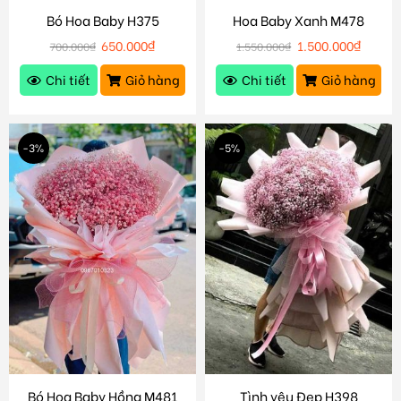
Bó Hoa Baby H375
Hoa Baby Xanh M478
650.000
₫
1.500.000
₫
700.000
₫
1.550.000
₫
Chi tiết
Giỏ hàng
Chi tiết
Giỏ hàng
-3%
-5%
Bó Hoa Baby Hồng M481
Tình yêu Đẹp H398