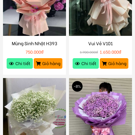
Mừng Sinh Nhật H393
Vui Vẻ V101
750.000
₫
1.650.000
₫
1.700.000
₫
Chi tiết
Giỏ hàng
Chi tiết
Giỏ hàng
-8%