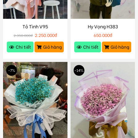
Tỏ Tình V95
Hy Vọng H383
2.250.000
₫
650.000
₫
2.350.000
₫
Chi tiết
Giỏ hàng
Chi tiết
Giỏ hàng
-7%
-14%