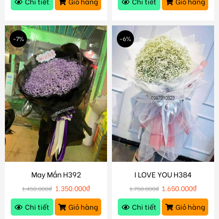
Chi tiết
Giỏ hàng
Chi tiết
Giỏ hàng
-7%
-6%
May Mắn H392
I LOVE YOU H384
1.350.000
₫
1.650.000
₫
1.450.000
₫
1.750.000
₫
Chi tiết
Giỏ hàng
Chi tiết
Giỏ hàng