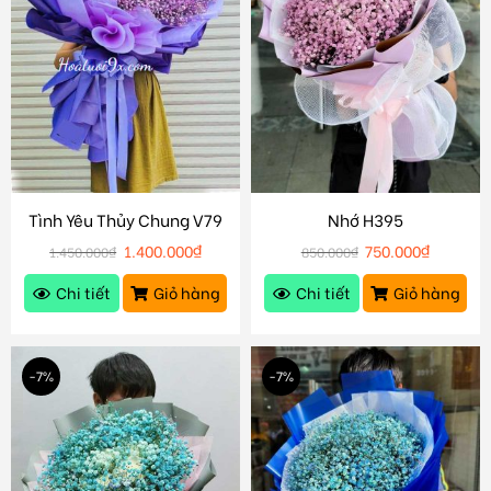
Tình Yêu Thủy Chung V79
Nhớ H395
1.400.000
₫
750.000
₫
1.450.000
₫
850.000
₫
Chi tiết
Giỏ hàng
Chi tiết
Giỏ hàng
-7%
-7%