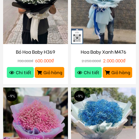
Bó Hoa Baby H369
Hoa Baby Xanh M476
600.000
₫
2.000.000
₫
700.000
₫
2.250.000
₫
Chi tiết
Giỏ hàng
Chi tiết
Giỏ hàng
-9%
-9%