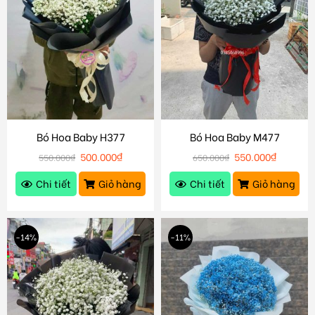
Bó Hoa Baby H377
Bó Hoa Baby M477
500.000
₫
550.000
₫
550.000
₫
650.000
₫
Chi tiết
Giỏ hàng
Chi tiết
Giỏ hàng
-14%
-11%