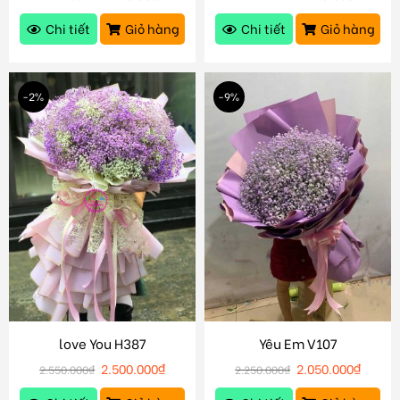
Chi tiết
Giỏ hàng
Chi tiết
Giỏ hàng
-2%
-9%
love You H387
Yêu Em V107
2.500.000
₫
2.050.000
₫
2.550.000
₫
2.250.000
₫