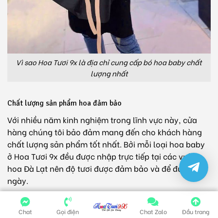
Vì sao Hoa Tươi 9x là địa chỉ cung cấp bó hoa baby chất
lượng nhất
Chất lượng sản phẩm hoa đảm bảo
Với nhiều năm kinh nghiệm trong lĩnh vực này, cửa
hàng chúng tôi bảo đảm mang đến cho khách hàng
chất lượng sản phẩm tốt nhất. Bởi mỗi loại hoa baby
ở Hoa Tươi 9x đều được nhập trực tiếp tại các vườn
hoa Đà Lạt nên độ tươi được đảm bảo và để được lâu
ngày.
Không chỉ thế, chúng tôi còn tuyển chọn kỹ lưỡng tùy
Chat
Gọi điện
Chat Zalo
Đầu trang
cành hoa một trước khi các nghệ nhân thực hiện cắm