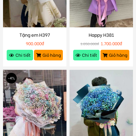
Tặng em H397
Happy H381
900.000
₫
1.700.000
₫
1.850.000
₫
Chi tiết
Giỏ hàng
Chi tiết
Giỏ hàng
-4%