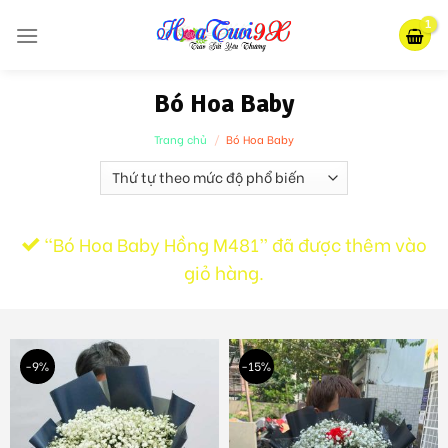
Skip
to
content
Bó Hoa Baby
Trang chủ
/
Bó Hoa Baby
“Bó Hoa Baby Hồng M481” đã được thêm vào
giỏ hàng.
-9%
-15%