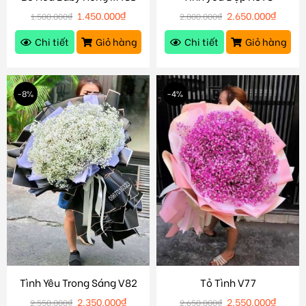
1.450.000
₫
2.650.000
₫
1.500.000
₫
2.800.000
₫
Chi tiết
Giỏ hàng
Chi tiết
Giỏ hàng
-8%
-4%
Tình Yêu Trong Sáng V82
Tỏ Tình V77
2.350.000
₫
2.550.000
₫
2.550.000
₫
2.650.000
₫