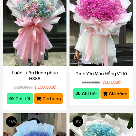
Luôn Luôn Hạnh phúc
Tình Yêu Màu Hồng V110
H388
950.000
₫
1.100.000
₫
1.150.000
₫
1.200.000
₫
Chi tiết
Giỏ hàng
Chi tiết
Giỏ hàng
-16%
-5%