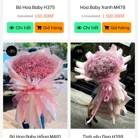
Bó Hoa Baby H375
Hoa Baby Xanh M478
650.000
₫
1.500.000
₫
700.000
₫
1.550.000
₫
Chi tiết
Giỏ hàng
Chi tiết
Giỏ hàng
-3%
-5%
Bó Hoa Baby Hồng M481
Tình yêu Đẹp H398