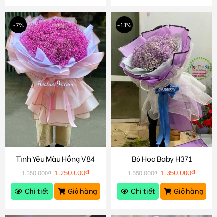
-7%
-13%
Tình Yêu Màu Hồng V84
Bó Hoa Baby H371
1.250.000
₫
1.350.000
₫
1.350.000
₫
1.550.000
₫
Chi tiết
Giỏ hàng
Chi tiết
Giỏ hàng