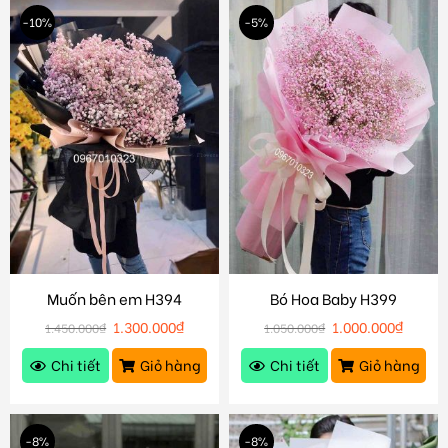
-10%
-5%
Muốn bên em H394
Bó Hoa Baby H399
1.300.000
₫
1.000.000
₫
1.450.000
₫
1.050.000
₫
Chi tiết
Giỏ hàng
Chi tiết
Giỏ hàng
-8%
-8%