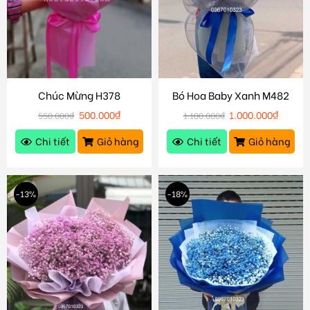
Chúc Mừng H378
Bó Hoa Baby Xanh M482
500.000
₫
1.000.000
₫
550.000
₫
1.100.000
₫
Chi tiết
Giỏ hàng
Chi tiết
Giỏ hàng
-13%
-18%