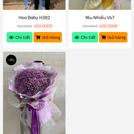
Hoa Baby H382
Yêu Nhiều V67
650.000
₫
600.000
₫
700.000
₫
700.000
₫
Chi tiết
Giỏ hàng
Chi tiết
Giỏ hàng
-9%