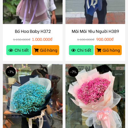
Bó Hoa Baby H372
Mãi Mãi Yêu Người H389
1.000.000
₫
900.000
₫
1.150.000
₫
1.100.000
₫
Chi tiết
Giỏ hàng
Chi tiết
Giỏ hàng
-7%
-7%