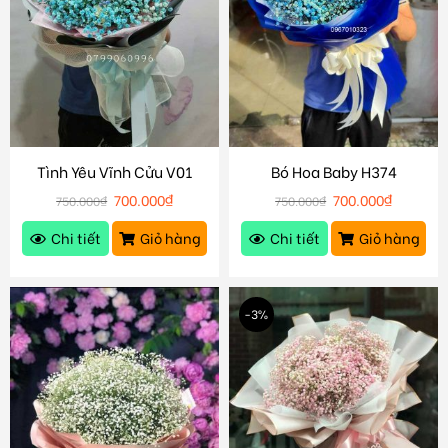
Tình Yêu Vĩnh Cửu V01
Bó Hoa Baby H374
700.000
₫
700.000
₫
750.000
₫
750.000
₫
Chi tiết
Giỏ hàng
Chi tiết
Giỏ hàng
-3%