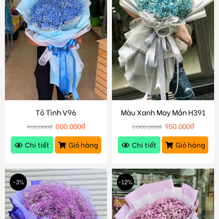
Tỏ Tình V96
Màu Xanh May Mắn H391
800.000
₫
950.000
₫
950.000
₫
1.000.000
₫
Chi tiết
Giỏ hàng
Chi tiết
Giỏ hàng
-3%
-12%