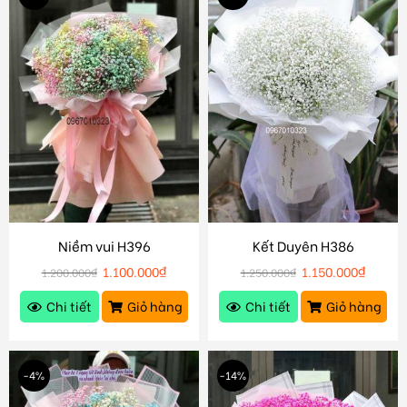
Niềm vui H396
Kết Duyên H386
1.100.000
₫
1.150.000
₫
1.200.000
₫
1.250.000
₫
Chi tiết
Giỏ hàng
Chi tiết
Giỏ hàng
-4%
-14%