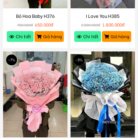
Bó Hoa Baby H376
I Love You H385
650.000
₫
1.800.000
₫
700.000
₫
2.000.000
₫
Chi tiết
Giỏ hàng
Chi tiết
Giỏ hàng
-7%
-3%