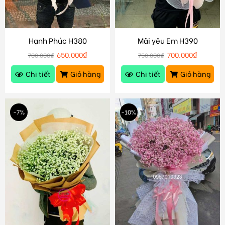
Hạnh Phúc H380
Mãi yêu Em H390
650.000
₫
700.000
₫
700.000
₫
750.000
₫
Chi tiết
Giỏ hàng
Chi tiết
Giỏ hàng
-7%
-10%