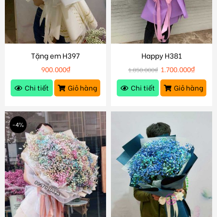
Tặng em H397
Happy H381
900.000
₫
1.700.000
₫
1.850.000
₫
Chi tiết
Giỏ hàng
Chi tiết
Giỏ hàng
-4%