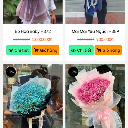
Bó Hoa Baby H372
Mãi Mãi Yêu Người H389
1.000.000
₫
900.000
₫
1.150.000
₫
1.100.000
₫
Chi tiết
Giỏ hàng
Chi tiết
Giỏ hàng
-7%
-7%