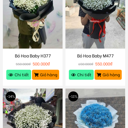
Bó Hoa Baby H377
Bó Hoa Baby M477
500.000
₫
550.000
₫
550.000
₫
650.000
₫
Chi tiết
Giỏ hàng
Chi tiết
Giỏ hàng
-14%
-11%