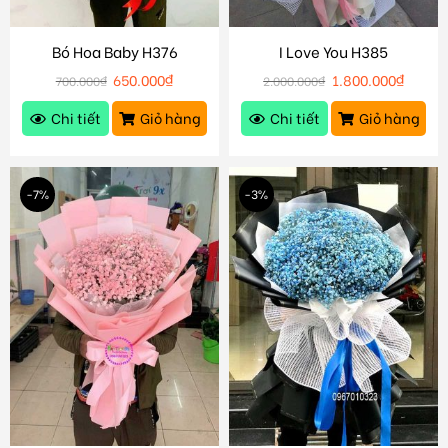
Bó Hoa Baby H376
I Love You H385
650.000
₫
1.800.000
₫
700.000
₫
2.000.000
₫
Chi tiết
Giỏ hàng
Chi tiết
Giỏ hàng
-7%
-3%