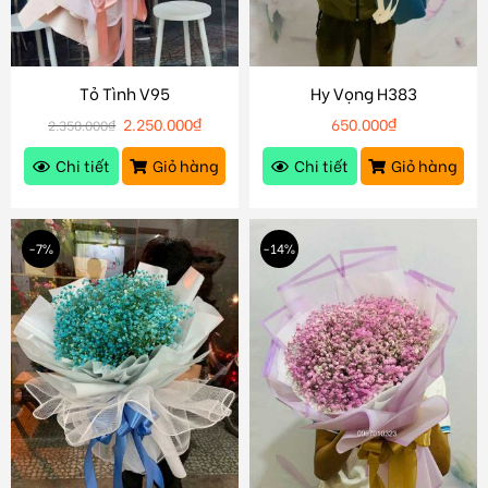
Tỏ Tình V95
Hy Vọng H383
2.250.000
₫
650.000
₫
2.350.000
₫
Chi tiết
Giỏ hàng
Chi tiết
Giỏ hàng
-7%
-14%