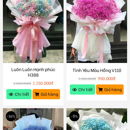
Luôn Luôn Hạnh phúc
Tình Yêu Màu Hồng V110
H388
950.000
₫
1.100.000
₫
1.150.000
₫
1.200.000
₫
Chi tiết
Giỏ hàng
Chi tiết
Giỏ hàng
-16%
-5%