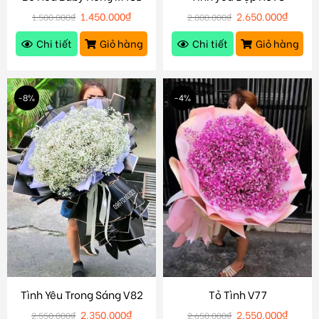
1.450.000
₫
2.650.000
₫
1.500.000
₫
2.800.000
₫
Chi tiết
Giỏ hàng
Chi tiết
Giỏ hàng
-8%
-4%
Tình Yêu Trong Sáng V82
Tỏ Tình V77
2.350.000
₫
2.550.000
₫
2.550.000
₫
2.650.000
₫