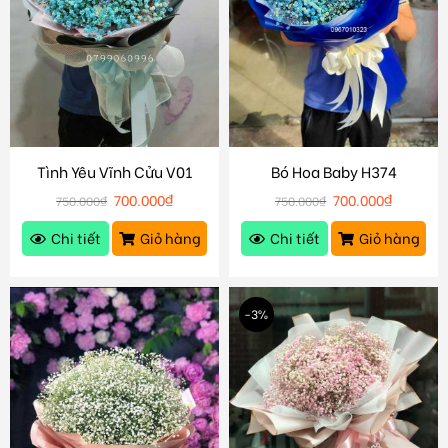
Tình Yêu Vĩnh Cửu V01
Bó Hoa Baby H374
700.000
₫
700.000
₫
750.000
₫
750.000
₫
Chi tiết
Giỏ hàng
Chi tiết
Giỏ hàng
-3%