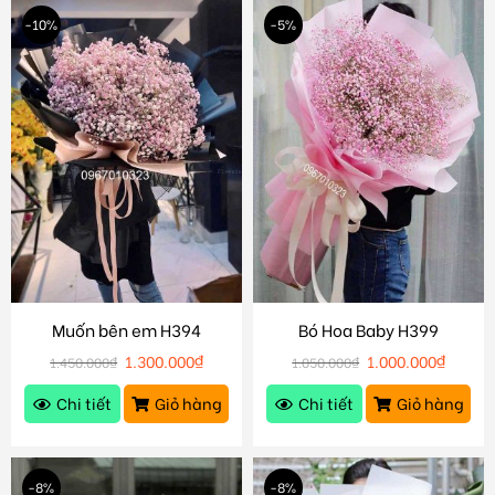
-10%
-5%
Muốn bên em H394
Bó Hoa Baby H399
1.300.000
₫
1.000.000
₫
1.450.000
₫
1.050.000
₫
Chi tiết
Giỏ hàng
Chi tiết
Giỏ hàng
-8%
-8%