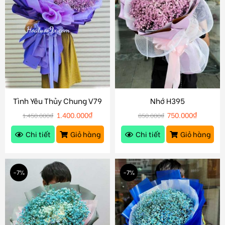
Tình Yêu Thủy Chung V79
Nhớ H395
1.400.000
₫
750.000
₫
1.450.000
₫
850.000
₫
Chi tiết
Giỏ hàng
Chi tiết
Giỏ hàng
-7%
-7%