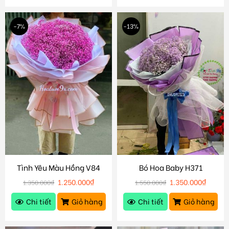
-7%
-13%
Tình Yêu Màu Hồng V84
Bó Hoa Baby H371
1.250.000
₫
1.350.000
₫
1.350.000
₫
1.550.000
₫
Chi tiết
Giỏ hàng
Chi tiết
Giỏ hàng