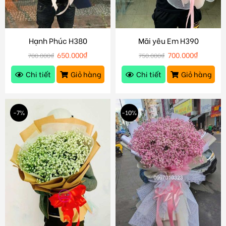
Hạnh Phúc H380
Mãi yêu Em H390
650.000
₫
700.000
₫
700.000
₫
750.000
₫
Chi tiết
Giỏ hàng
Chi tiết
Giỏ hàng
-7%
-10%