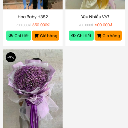
Hoa Baby H382
Yêu Nhiều V67
650.000
₫
600.000
₫
700.000
₫
700.000
₫
Chi tiết
Giỏ hàng
Chi tiết
Giỏ hàng
-9%