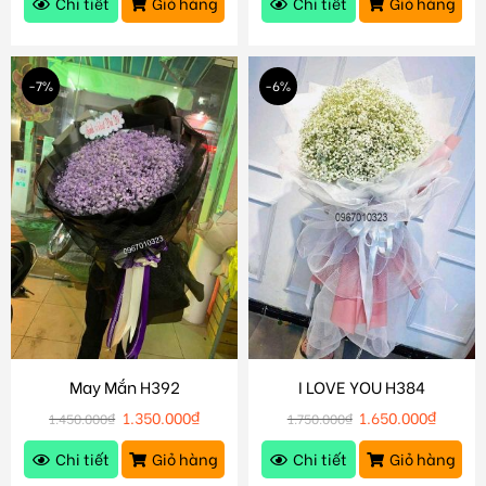
Chi tiết
Giỏ hàng
Chi tiết
Giỏ hàng
-7%
-6%
May Mắn H392
I LOVE YOU H384
1.350.000
₫
1.650.000
₫
1.450.000
₫
1.750.000
₫
Chi tiết
Giỏ hàng
Chi tiết
Giỏ hàng