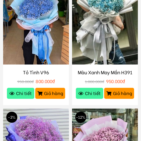
Tỏ Tình V96
Màu Xanh May Mắn H391
800.000
₫
950.000
₫
950.000
₫
1.000.000
₫
Chi tiết
Giỏ hàng
Chi tiết
Giỏ hàng
-3%
-12%