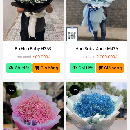
Bó Hoa Baby H369
Hoa Baby Xanh M476
600.000
₫
2.000.000
₫
700.000
₫
2.250.000
₫
Chi tiết
Giỏ hàng
Chi tiết
Giỏ hàng
-9%
-9%