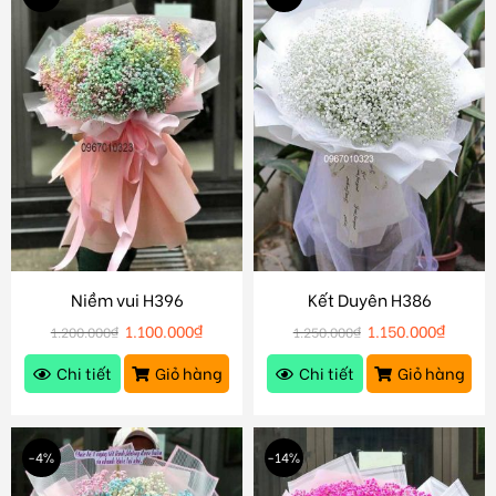
Niềm vui H396
Kết Duyên H386
1.100.000
₫
1.150.000
₫
1.200.000
₫
1.250.000
₫
Chi tiết
Giỏ hàng
Chi tiết
Giỏ hàng
-4%
-14%