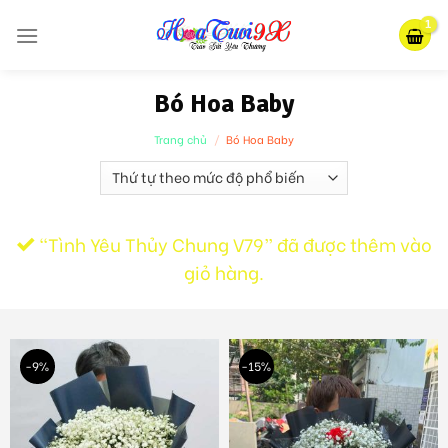
Skip
to
content
Bó Hoa Baby
Trang chủ
/
Bó Hoa Baby
“Tình Yêu Thủy Chung V79” đã được thêm vào
giỏ hàng.
-9%
-15%