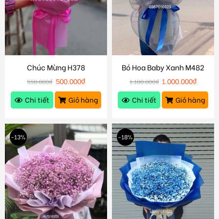
Chúc Mừng H378
Bó Hoa Baby Xanh M482
500.000
₫
1.000.000
₫
550.000
₫
1.100.000
₫
Chi tiết
Giỏ hàng
Chi tiết
Giỏ hàng
-13%
-18%