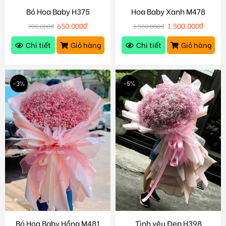
Bó Hoa Baby H375
Hoa Baby Xanh M478
650.000
₫
1.500.000
₫
700.000
₫
1.550.000
₫
Chi tiết
Giỏ hàng
Chi tiết
Giỏ hàng
-3%
-5%
Bó Hoa Baby Hồng M481
Tình yêu Đẹp H398