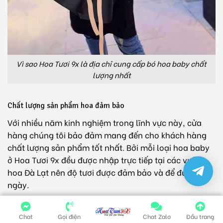
Vì sao Hoa Tươi 9x là địa chỉ cung cấp bó hoa baby chất
lượng nhất
Chất lượng sản phẩm hoa đảm bảo
Với nhiều năm kinh nghiệm trong lĩnh vực này, cửa
hàng chúng tôi bảo đảm mang đến cho khách hàng
chất lượng sản phẩm tốt nhất. Bởi mỗi loại hoa baby
ở Hoa Tươi 9x đều được nhập trực tiếp tại các vườn
hoa Đà Lạt nên độ tươi được đảm bảo và để được lâu
ngày.
Không chỉ thế, chúng tôi còn tuyển chọn kỹ lưỡng tùy
Chat
Gọi điện
Chat Zalo
Đầu trang
cành hoa một trước khi các nghệ nhân thực hiện cắm