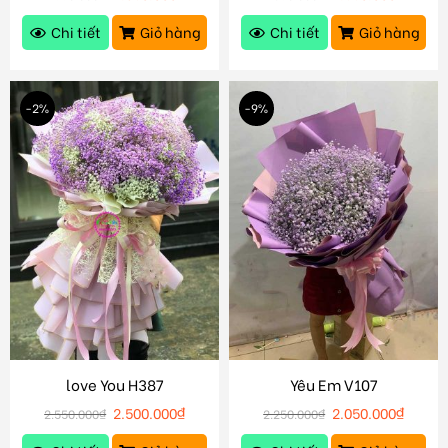
Chi tiết
Giỏ hàng
Chi tiết
Giỏ hàng
-2%
-9%
love You H387
Yêu Em V107
2.500.000
₫
2.050.000
₫
2.550.000
₫
2.250.000
₫