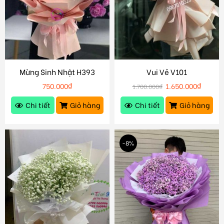
Mừng Sinh Nhật H393
Vui Vẻ V101
750.000
₫
1.650.000
₫
1.700.000
₫
Chi tiết
Giỏ hàng
Chi tiết
Giỏ hàng
-8%