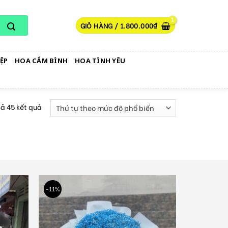
GIỎ HÀNG /
1.800.000
₫
ỆP
HOA CẮM BÌNH
HOA TÌNH YÊU
cả 45 kết quả
-11%