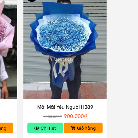
Mãi Mãi Yêu Người H389
900.000
₫
1.100.000
₫
àng
Chi tiết
Giỏ hàng