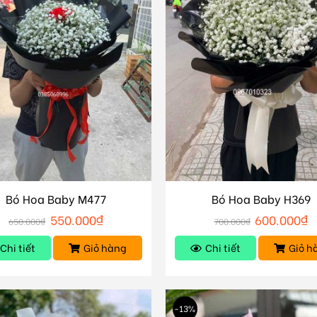
Bó Hoa Baby M477
Bó Hoa Baby H369
550.000
₫
600.000
₫
650.000
₫
700.000
₫
Chi tiết
Giỏ hàng
Chi tiết
Giỏ h
-13%