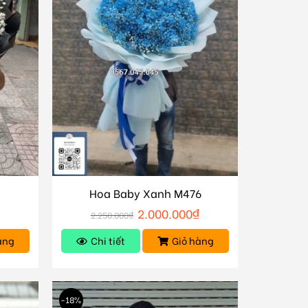
Hoa Baby Xanh M476
2.000.000
₫
2.250.000
₫
àng
Chi tiết
Giỏ hàng
-18%