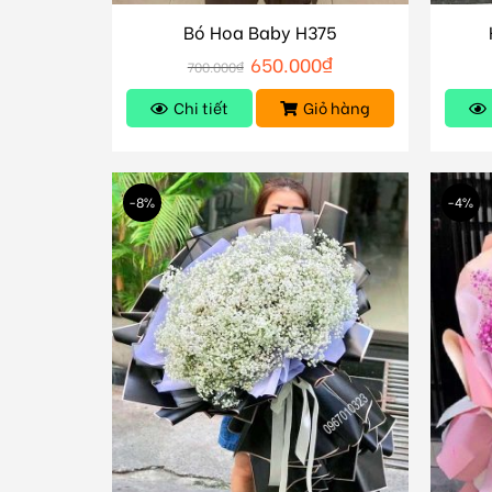
Bó Hoa Baby H375
650.000
₫
700.000
₫
Chi tiết
Giỏ hàng
-8%
-4%