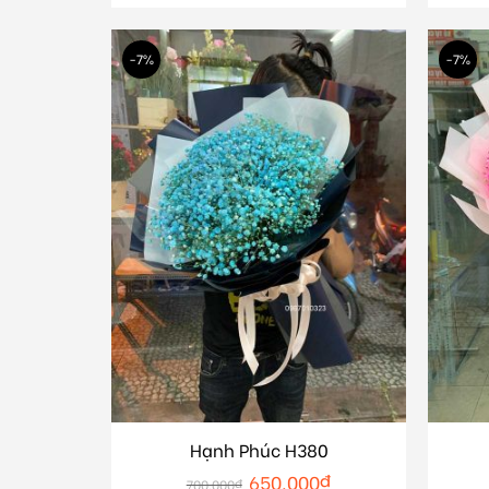
-7%
-7%
Hạnh Phúc H380
650.000
₫
700.000
₫