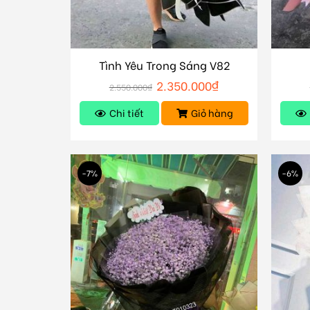
Tình Yêu Trong Sáng V82
2.350.000
₫
2.550.000
₫
Chi tiết
Giỏ hàng
-7%
-6%