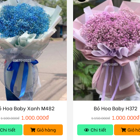
ó Hoa Baby Xanh M482
Bó Hoa Baby H372
1.000.000
₫
1.000.000
₫
1.100.000
₫
1.150.000
₫
Chi tiết
Giỏ hàng
Chi tiết
Giỏ h