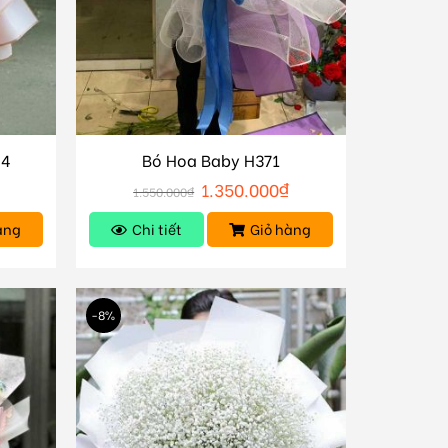
84
Bó Hoa Baby H371
1.350.000
₫
1.550.000
₫
àng
Chi tiết
Giỏ hàng
-8%