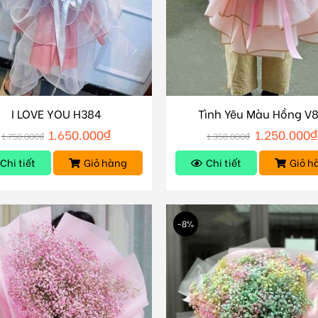
I LOVE YOU H384
Tình Yêu Màu Hồng V
1.650.000
₫
1.250.000
₫
1.750.000
₫
1.350.000
₫
Chi tiết
Giỏ hàng
Chi tiết
Giỏ h
-8%