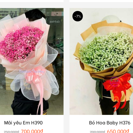
-7%
Mãi yêu Em H390
Bó Hoa Baby H376
700.000
₫
650.000
₫
750.000
₫
700.000
₫