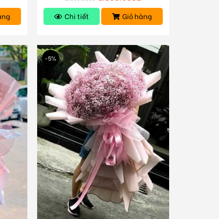
àng
Chi tiết
Giỏ hàng
-5%