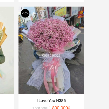
-10%
I Love You H385
1.800.000
₫
2.000.000
₫