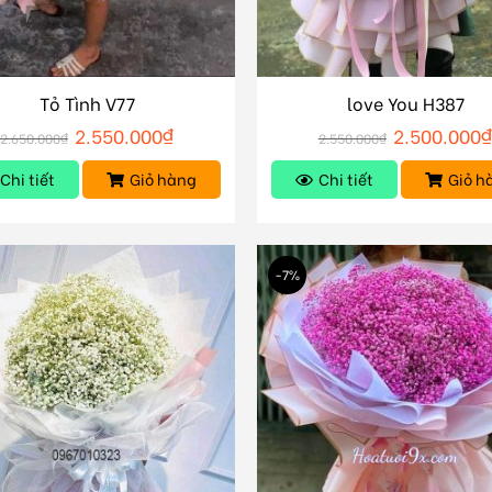
Tỏ Tình V77
love You H387
2.550.000
₫
2.500.000
2.650.000
₫
2.550.000
₫
Chi tiết
Giỏ hàng
Chi tiết
Giỏ h
-7%