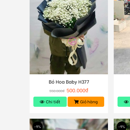
Bó Hoa Baby H377
500.000
₫
550.000
₫
Chi tiết
Giỏ hàng
-9%
-9%