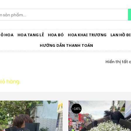
IỎ HOA
HOA TANG LỄ
HOA BÓ
HOA KHAI TRƯƠNG
LAN HỒ ĐI
HƯỚNG DẪN THANH TOÁN
Hiển thị tất 
iỏ hàng.
-14%