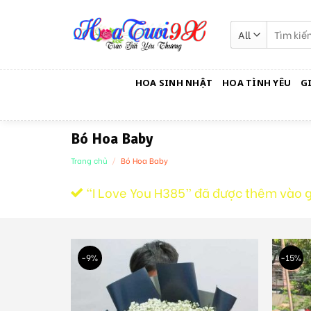
Skip
to
Tìm
kiếm:
content
HOA SINH NHẬT
HOA TÌNH YÊU
G
Bó Hoa Baby
Trang chủ
/
Bó Hoa Baby
“I Love You H385” đã được thêm vào g
-9%
-15%