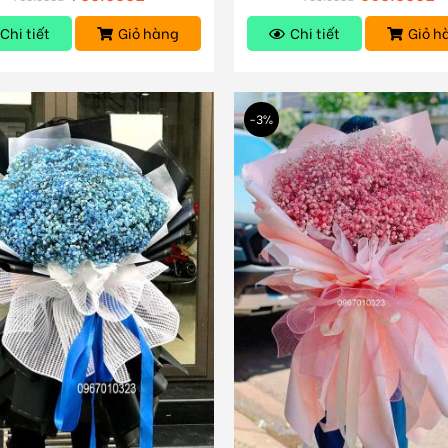
Chi tiết
Giỏ hàng
Chi tiết
Giỏ h
-3%