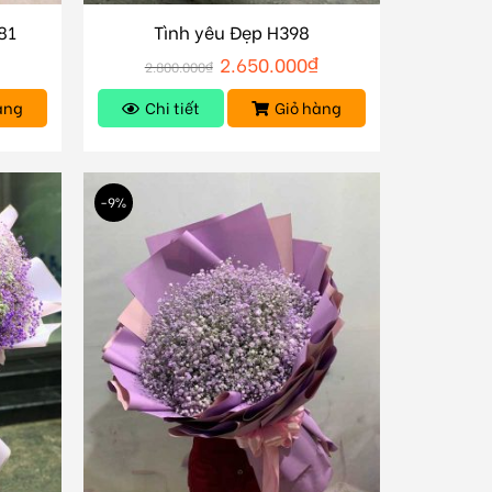
81
Tình yêu Đẹp H398
2.650.000
₫
2.800.000
₫
àng
Chi tiết
Giỏ hàng
-9%