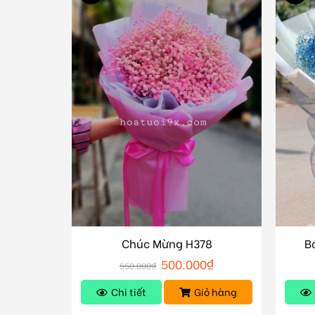
Chúc Mừng H378
B
500.000
₫
550.000
₫
Chi tiết
Giỏ hàng