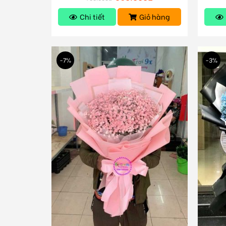
Chi tiết
Giỏ hàng
-7%
-3%