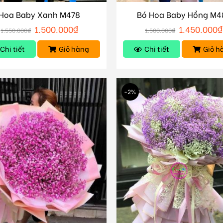
Hoa Baby Xanh M478
Bó Hoa Baby Hồng M4
1.500.000
₫
1.450.000
₫
1.550.000
₫
1.500.000
₫
Chi tiết
Giỏ hàng
Chi tiết
Giỏ h
-2%