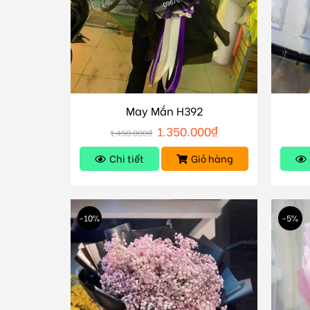
May Mắn H392
1.350.000
₫
1.450.000
₫
Chi tiết
Giỏ hàng
-10%
-5%