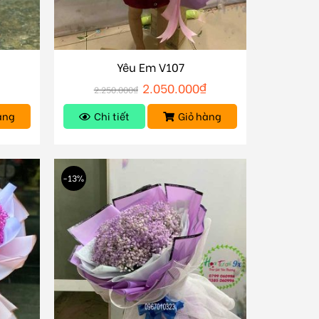
Yêu Em V107
₫
2.050.000
₫
2.250.000
₫
àng
Chi tiết
Giỏ hàng
-13%