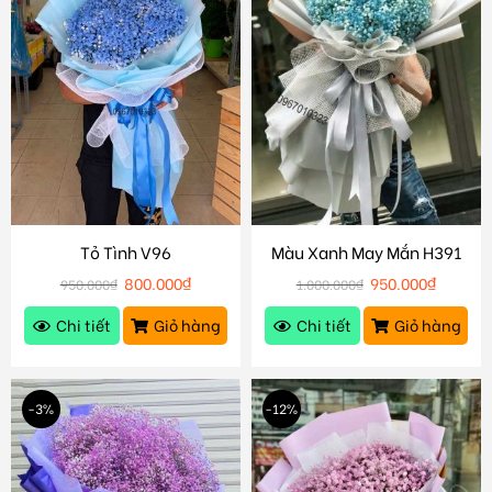
Tỏ Tình V96
Màu Xanh May Mắn H391
800.000
₫
950.000
₫
950.000
₫
1.000.000
₫
Chi tiết
Giỏ hàng
Chi tiết
Giỏ hàng
-3%
-12%