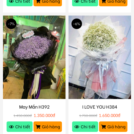
Chi tiết
Giỏ hàng
Chi tiết
Giỏ hàng
-7%
-6%
May Mắn H392
I LOVE YOU H384
1.350.000
₫
1.650.000
₫
1.450.000
₫
1.750.000
₫
Chi tiết
Giỏ hàng
Chi tiết
Giỏ hàng