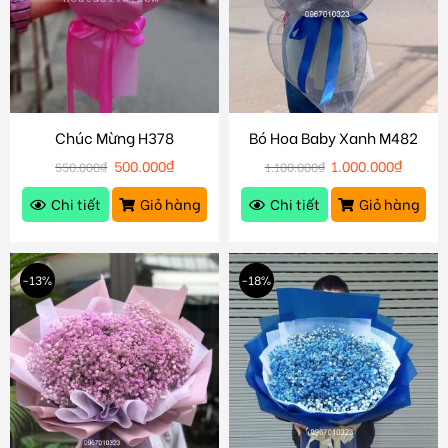
Chúc Mừng H378
Bó Hoa Baby Xanh M482
500.000
₫
1.000.000
₫
550.000
₫
1.100.000
₫
Chi tiết
Giỏ hàng
Chi tiết
Giỏ hàng
-13%
-18%