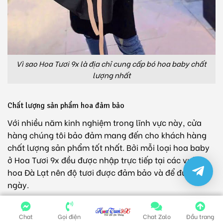
Vì sao Hoa Tươi 9x là địa chỉ cung cấp bó hoa baby chất
lượng nhất
Chất lượng sản phẩm hoa đảm bảo
Với nhiều năm kinh nghiệm trong lĩnh vực này, cửa
hàng chúng tôi bảo đảm mang đến cho khách hàng
chất lượng sản phẩm tốt nhất. Bởi mỗi loại hoa baby
ở Hoa Tươi 9x đều được nhập trực tiếp tại các vườn
hoa Đà Lạt nên độ tươi được đảm bảo và để được lâu
ngày.
Không chỉ thế, chúng tôi còn tuyển chọn kỹ lưỡng tùy
Chat
Gọi điện
Chat Zalo
Đầu trang
cành hoa một trước khi các nghệ nhân thực hiện cắm