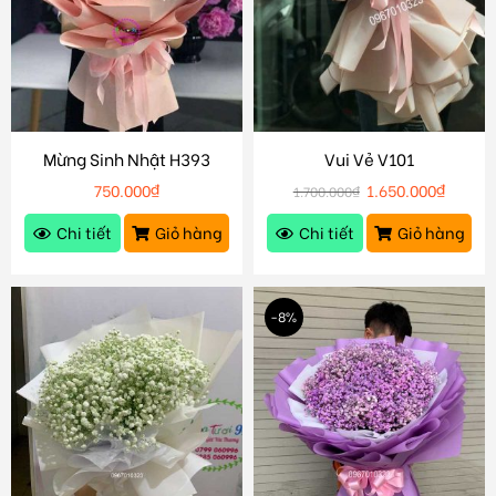
Mừng Sinh Nhật H393
Vui Vẻ V101
750.000
₫
1.650.000
₫
1.700.000
₫
Chi tiết
Giỏ hàng
Chi tiết
Giỏ hàng
-8%