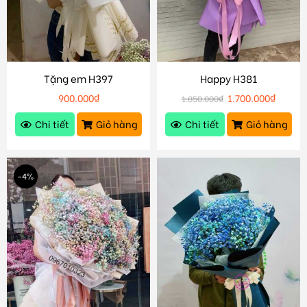
Tặng em H397
Happy H381
900.000
₫
1.700.000
₫
1.850.000
₫
Chi tiết
Giỏ hàng
Chi tiết
Giỏ hàng
-4%