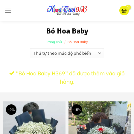
Skip
to
content
Bó Hoa Baby
Trang chủ
/
Bó Hoa Baby
“Bó Hoa Baby H369” đã được thêm vào giỏ
hàng.
-9%
-15%