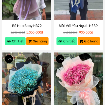
Bó Hoa Baby H372
Mãi Mãi Yêu Người H389
1.000.000
₫
900.000
₫
1.150.000
₫
1.100.000
₫
Chi tiết
Giỏ hàng
Chi tiết
Giỏ hàng
-7%
-7%