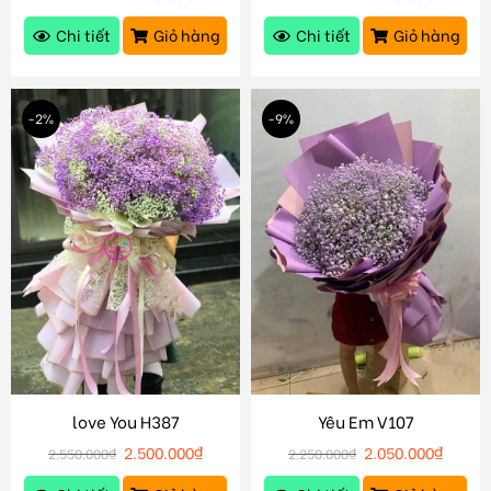
Chi tiết
Giỏ hàng
Chi tiết
Giỏ hàng
-2%
-9%
love You H387
Yêu Em V107
2.500.000
₫
2.050.000
₫
2.550.000
₫
2.250.000
₫