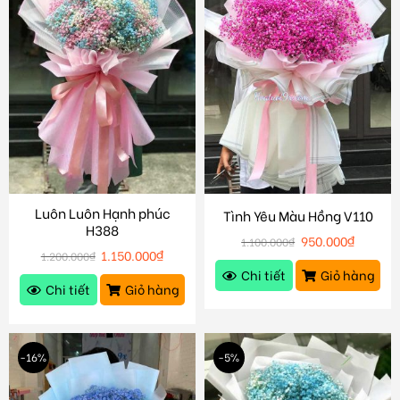
Luôn Luôn Hạnh phúc
Tình Yêu Màu Hồng V110
H388
950.000
₫
1.100.000
₫
1.150.000
₫
1.200.000
₫
Chi tiết
Giỏ hàng
Chi tiết
Giỏ hàng
-16%
-5%