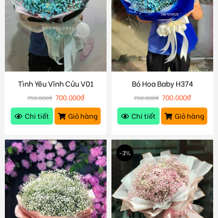
Tình Yêu Vĩnh Cửu V01
Bó Hoa Baby H374
700.000
₫
700.000
₫
750.000
₫
750.000
₫
Chi tiết
Giỏ hàng
Chi tiết
Giỏ hàng
-3%