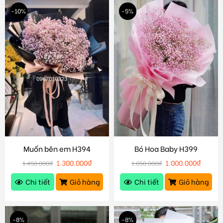
-10%
-5%
Muốn bên em H394
Bó Hoa Baby H399
1.300.000
₫
1.000.000
₫
1.450.000
₫
1.050.000
₫
Chi tiết
Giỏ hàng
Chi tiết
Giỏ hàng
-8%
-8%