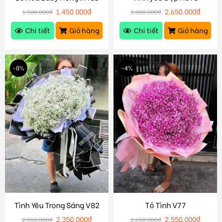
1.450.000
₫
2.650.000
₫
1.500.000
₫
2.800.000
₫
Chi tiết
Giỏ hàng
Chi tiết
Giỏ hàng
-8%
-4%
Tình Yêu Trong Sáng V82
Tỏ Tình V77
2.350.000
₫
2.550.000
₫
2.550.000
₫
2.650.000
₫