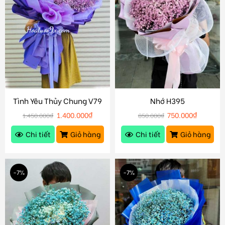
Tình Yêu Thủy Chung V79
Nhớ H395
1.400.000
₫
750.000
₫
1.450.000
₫
850.000
₫
Chi tiết
Giỏ hàng
Chi tiết
Giỏ hàng
-7%
-7%