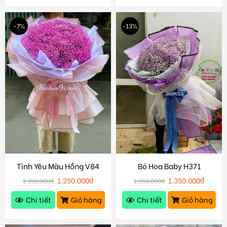
-7%
-13%
Tình Yêu Màu Hồng V84
Bó Hoa Baby H371
1.250.000
₫
1.350.000
₫
1.350.000
₫
1.550.000
₫
Chi tiết
Giỏ hàng
Chi tiết
Giỏ hàng