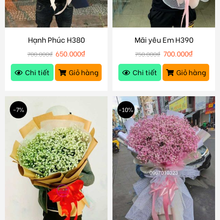
Hạnh Phúc H380
Mãi yêu Em H390
650.000
₫
700.000
₫
700.000
₫
750.000
₫
Chi tiết
Giỏ hàng
Chi tiết
Giỏ hàng
-7%
-10%