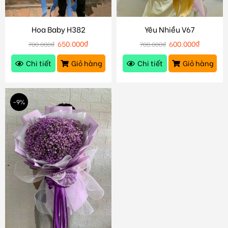
Hoa Baby H382
Yêu Nhiều V67
650.000
₫
600.000
₫
700.000
₫
700.000
₫
Chi tiết
Giỏ hàng
Chi tiết
Giỏ hàng
-9%