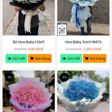
Bó Hoa Baby H369
Hoa Baby Xanh M476
600.000
₫
2.000.000
₫
700.000
₫
2.250.000
₫
Chi tiết
Giỏ hàng
Chi tiết
Giỏ hàng
-9%
-9%