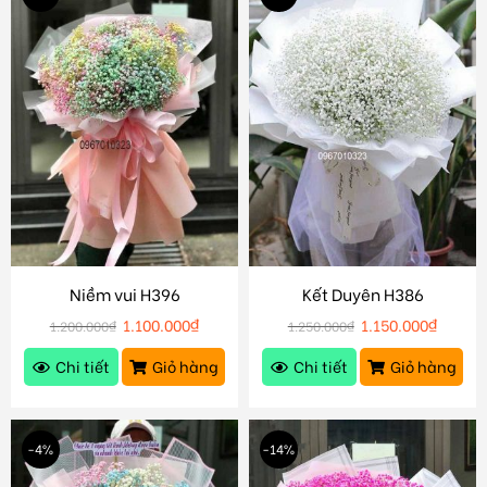
Niềm vui H396
Kết Duyên H386
1.100.000
₫
1.150.000
₫
1.200.000
₫
1.250.000
₫
Chi tiết
Giỏ hàng
Chi tiết
Giỏ hàng
-4%
-14%