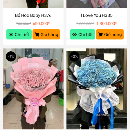
Bó Hoa Baby H376
I Love You H385
650.000
₫
1.800.000
₫
700.000
₫
2.000.000
₫
Chi tiết
Giỏ hàng
Chi tiết
Giỏ hàng
-7%
-3%