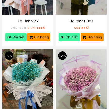
Tỏ Tình V95
Hy Vọng H383
2.250.000
₫
650.000
₫
2.350.000
₫
Chi tiết
Giỏ hàng
Chi tiết
Giỏ hàng
-7%
-14%