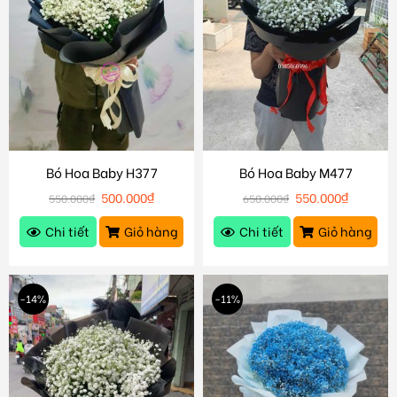
Bó Hoa Baby H377
Bó Hoa Baby M477
500.000
₫
550.000
₫
550.000
₫
650.000
₫
Chi tiết
Giỏ hàng
Chi tiết
Giỏ hàng
-14%
-11%