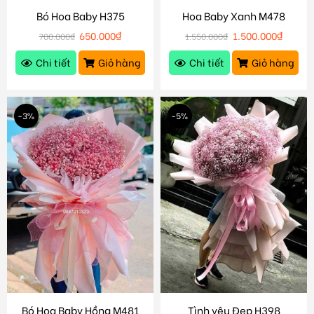
Bó Hoa Baby H375
Hoa Baby Xanh M478
650.000
₫
1.500.000
₫
700.000
₫
1.550.000
₫
Chi tiết
Giỏ hàng
Chi tiết
Giỏ hàng
-3%
-5%
Bó Hoa Baby Hồng M481
Tình yêu Đẹp H398