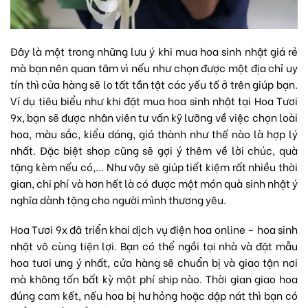
Đây là một trong những lưu ý khi mua
hoa sinh nhật
giá rẻ
mà bạn nên quan tâm vì nếu như chọn được một địa chỉ uy
tín thì cửa hàng sẽ lo tất tần tật các yếu tố ở trên giúp bạn.
Ví dụ tiêu biểu như khi đặt mua hoa sinh nhật tại
Hoa Tươi
9x
, bạn sẽ được nhân viên tư vấn kỹ lưỡng về việc chọn loài
hoa, màu sắc, kiểu dáng, giá thành như thế nào là hợp lý
nhất. Đặc biệt shop cũng sẽ gợi ý thêm về lời chúc, quà
tặng kèm nếu có,… Như vậy sẽ giúp tiết kiệm rất nhiều thời
gian, chi phí và hơn hết là có được một món quà sinh nhật ý
nghĩa dành tặng cho người mình thương yêu.
Hoa Tươi 9x đã triển khai dịch vụ điện hoa online – hoa sinh
nhật vô cùng tiện lợi. Bạn có thể ngồi tại nhà và đặt mẫu
hoa tươi ưng ý nhất, cửa hàng sẽ chuẩn bị và giao tận nơi
mà không tốn bất kỳ một phí ship nào. Thời gian giao hoa
đúng cam kết, nếu hoa bị hư hỏng hoặc dập nát thì bạn có