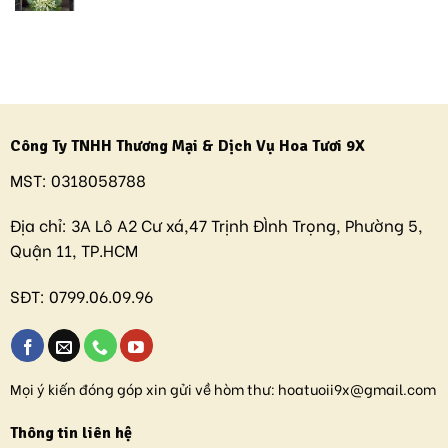
Công Ty TNHH Thương Mại & Dịch Vụ Hoa Tươi 9X
MST:
0318058788
Địa chỉ:
3A Lô A2 Cư xá,47 Trịnh ĐÌnh Trọng, Phường 5,
Quận 11, TP.HCM
SĐT:
0799.06.09.96
Mọi ý kiến đóng góp xin gửi về hòm thư:
hoatuoii9x@gmail.com
Thông tin liên hệ