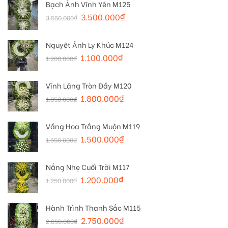
Bạch Ảnh Vĩnh Yên M125
3.500.000
₫
3.550.000
₫
Nguyệt Ảnh Ly Khúc M124
1.100.000
₫
1.200.000
₫
Vĩnh Lặng Tròn Đầy M120
1.800.000
₫
1.850.000
₫
Vầng Hoa Trắng Muộn M119
1.500.000
₫
1.550.000
₫
Nắng Nhẹ Cuối Trời M117
1.200.000
₫
1.250.000
₫
Hành Trình Thanh Sắc M115
2.750.000
₫
2.850.000
₫