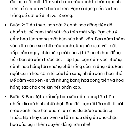
đó, bạn cắt một tấm vải dạ có màu xanh lá trùm quanh
trên tấm nilon vừa bọc ở trên. Bạn sử dụng đến sợi len
trắng để cột cố định với 3 vòng.
Bước 2: Tiếp theo, bạn cắt 2 cành hoa đồng tiền đã
chuẩn bị để cắm thật sát vào trên mặt xốp. Bạn chú ý
cắm hoa lệch sang một bên của khối xốp. Bạn cắm thêm
vào xốp cành san hô màu xanh cũng nằm sát với mặt
xốp, nằm ngay phía bên phải của vị trí 2 cành hoa đồng
tiền bạn đã cắm trước đó. TIếp tục, bạn cắm vào những
cành hoa hồng lên những chỗ trống của miếng xốp. Bạn
ngắt cành hoa cẩm tú cầu lớn sang nhiều cành hoa nhỏ.
Để cắm vào xen kẽ với những bông hoa đồng tiền và hoa
hồng sao cho che kín hết phần xốp.
Bước 3: Bạn đặt khối xốp bạn vừa cắm xong lên trên
chiếc đĩa có hình chữ nhật. Sau đó, bạn rãi lên một ít cát
màu xanh, các hạt cườm lớn nhỏ đã được chuẩn bị
trước. Bạn hãy cắm xen kẽ lẫn nhau để giúp cho chậu
hoa của bạn thêm duyên dáng hơn nhé!