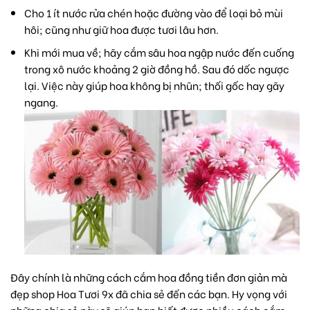
Cho 1 ít nước rửa chén hoặc đường vào để loại bỏ mùi
hôi; cũng như giữ hoa được tươi lâu hơn.
Khi mới mua về; hãy cắm sâu hoa ngập nước đến cuống
trong xô nước khoảng 2 giờ đồng hồ. Sau đó dốc ngược
lại. Việc này giúp hoa không bị nhũn; thối gốc hay gãy
ngang.
Đây chính là những cách cắm hoa đồng tiền đơn giản mà
đẹp shop Hoa Tươi 9x đã chia sẻ đến các bạn. Hy vọng với
những chia sẻ này sẽ giúp bạn biết được nhiều cách cắm