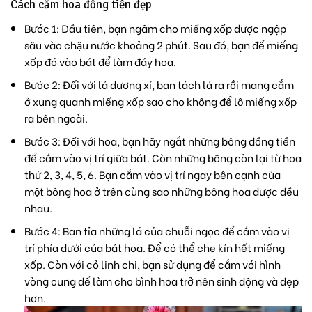
Cách cắm hoa đồng tiền đẹp
Bước 1: Đầu tiên, bạn ngâm cho miếng xốp được ngập
sâu vào chậu nước khoảng 2 phút. Sau đó, bạn để miếng
xốp đó vào bát để làm đáy hoa.
Bước 2: Đối với lá dương xỉ, bạn tách lá ra rồi mang cắm
ở xung quanh miếng xốp sao cho không để lộ miếng xốp
ra bên ngoài.
Bước 3: Đối với hoa, bạn hãy ngắt những bông đồng tiền
để cắm vào vị trí giữa bát. Còn những bông còn lại từ hoa
thứ 2, 3, 4, 5, 6. Bạn cắm vào vị trí ngay bên cạnh của
một bông hoa ở trên cùng sao những bông hoa được đều
nhau.
Bước 4: Bạn tỉa những lá của chuỗi ngọc để cắm vào vị
trí phía dưới của bát hoa. Để có thể che kín hết miếng
xốp. Còn với cỏ linh chi, bạn sử dụng để cắm với hình
vòng cung để làm cho bình hoa trở nên sinh động và đẹp
hơn.