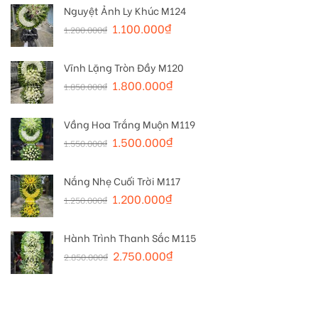
Nguyệt Ảnh Ly Khúc M124
1.100.000
₫
1.200.000
₫
Vĩnh Lặng Tròn Đầy M120
1.800.000
₫
1.850.000
₫
Vầng Hoa Trắng Muộn M119
1.500.000
₫
1.550.000
₫
Nắng Nhẹ Cuối Trời M117
1.200.000
₫
1.250.000
₫
Hành Trình Thanh Sắc M115
2.750.000
₫
2.850.000
₫