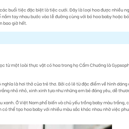
c buổi tiệc đặc biệt là tiệc cưới. Đây là loại hoa được nhiều ng
rể nắm tay nhau bước vào lễ đường cùng với bó hoa baby hoặc b
n bao giờ hết.
ọc từ một loài thực vật có hoa trong họ Cẩm Chướng là Gypsoph
nghĩa là hơi thở của trẻ thơ. Bởi có lẽ từ đặc điểm về hình dáng 
trắng nhỏ nhỏ, xinh xinh tựa như những em bé đáng yêu, dễ thươ
 xanh. Ở Việt Nam phổ biến và chủ yếu trồng baby màu trắng, c
n có thể tạo hoa baby với nhiều màu sắc khác nhau nhờ việc ph