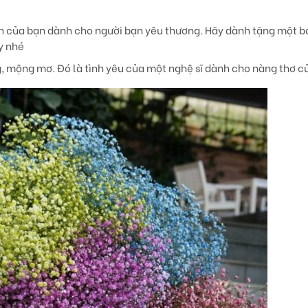
ành của bạn dành cho người bạn yêu thương. Hãy dành tặng một 
y nhé
g, mộng mơ. Đó là tình yêu của một nghệ sĩ dành cho nàng thơ c