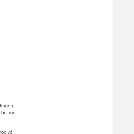
 không
g bó hoa
hoa vô