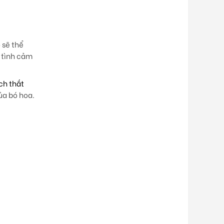
 sẽ thể
 tình cảm
ch thắt
ủa bó hoa.