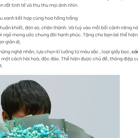
 rất tinh tế và thu thu mọi ánh nhìn.
u xanh kết hợp cùng hoa hồng trắng
huần khiết, đơn sơ, chân thành. Và tuỳ vào mỗi bối cảnh riêng nó
lời ngỏ mong ước chung đôi hạnh phúc. Tặng cho bạn bè thể hiện
n giản dị.
những nghệ nhân, lựa chọn kĩ lưỡng từ màu sắc , loại giấy bọc,
cá
một cách hài hoà, độc đáo. Thể hiện được chủ đề, thông điệp c
t.