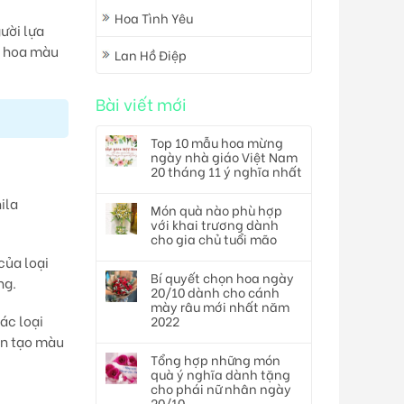
Hoa Tình Yêu
ười lựa
ó hoa màu
Lan Hồ Điệp
Bài viết mới
Top 10 mẫu hoa mừng
ngày nhà giáo Việt Nam
20 tháng 11 ý nghĩa nhất
ila
Món quà nào phù hợp
với khai trương dành
cho gia chủ tuổi mão
của loại
Bí quyết chọn hoa ngày
ng.
20/10 dành cho cánh
mày râu mới nhất năm
ác loại
2022
un tạo màu
Tổng hợp những món
quà ý nghĩa dành tặng
cho phái nữ nhân ngày
20/10