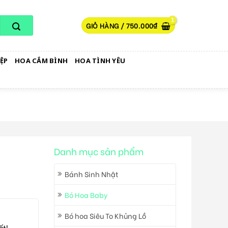
GIỎ HÀNG /
750.000
₫
ỆP
HOA CẮM BÌNH
HOA TÌNH YÊU
Danh mục sản phẩm
Bánh Sinh Nhật
Bó Hoa Baby
Bó hoa Siêu To Khủng Lồ
ất!