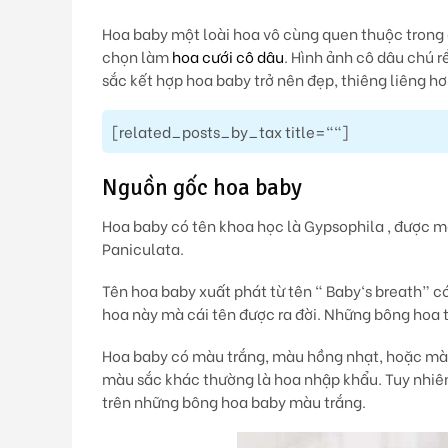
Hoa baby một loài hoa vô cùng quen thuộc trong cá
chọn làm
hoa cưới cô dâu
. Hình ảnh cô dâu chú 
sắc kết hợp hoa baby trở nên đẹp, thiêng liêng hơ
[related_posts_by_tax title=""]
Nguồn gốc hoa baby
Hoa baby có tên khoa học là Gypsophila , được m
Paniculata.
Tên hoa baby xuất phát từ tên “ Baby‘s breath” có 
hoa này mà cái tên được ra đời. Những bông hoa 
Hoa baby có màu trắng, màu hồng nhạt, hoặc màu
màu sắc khác thường là hoa nhập khẩu. Tuy nhiê
trên những bông hoa baby màu trắng.