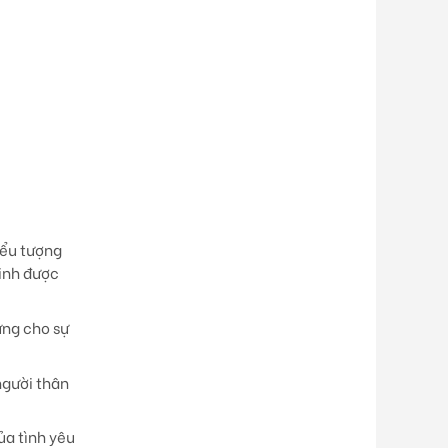
iểu tượng
Sinh được
ừng cho sự
người thân
ủa tình yêu