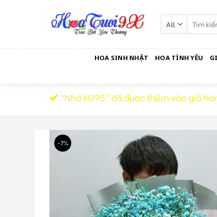
Skip
to
Tìm
kiếm:
content
HOA SINH NHẬT
HOA TÌNH YÊU
G
“Nhớ H395” đã được thêm vào giỏ hà
-7%