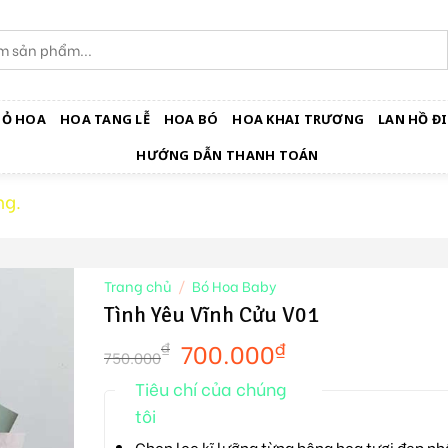
IỎ HOA
HOA TANG LỄ
HOA BÓ
HOA KHAI TRƯƠNG
LAN HỒ ĐI
HƯỚNG DẪN THANH TOÁN
ng.
Trang chủ
/
Bó Hoa Baby
Tình Yêu Vĩnh Cửu V01
700.000
₫
₫
750.000
Tiêu chí của chúng
tôi
Chọn lọc kĩ lưỡng từng bông hoa tươi đẹp nh