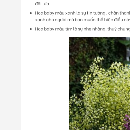
đôi lứa.
Hoa baby màu xanh
là sự tin tưởng , chân th
xanh cho người mà bạn muốn thể hiện điều nà
Hoa baby màu tím
là sự nhẹ nhàng, thuỷ chun