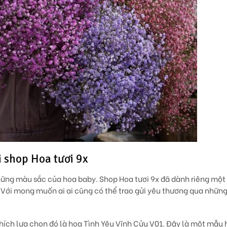
 shop Hoa tươi 9x
hững màu sắc của hoa baby. Shop Hoa tươi 9x đã dành riêng một
Với mong muốn ai ai cũng có thể trao gửi yêu thương qua nhữn
ích lựa chọn đó là hoa Tình Yêu Vĩnh Cửu V01. Đây là một mẫu 