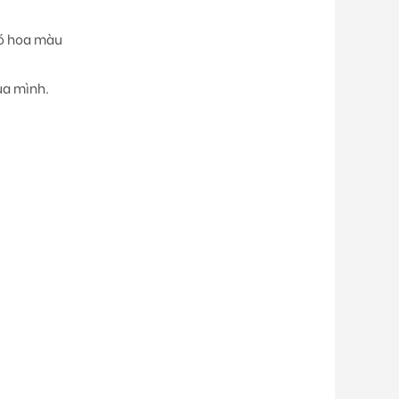
bó hoa màu
ủa mình.