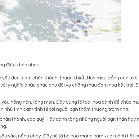
ng điệp khác nhau.
h yêu đơn giản, chân thành, thuần khiết. Hoa màu trắng còn là b
 với ý nghĩa chúc phúc cho đôi vợ chồng mau đơm hoa kết trái. 
h yêu nồng nàn, lãng mạn. Đây cùng là loại hoa dành để chúc m
ắn nhủ tình cảm tinh tế tới người bạn thầm thương trộm nhớ.
n chân thành, cao quý. Hãy dành tặng những người bạn thân hay 
àng.
 sâu sắc, nồng cháy. Đây sẽ là bó hoa mang cảm xúc mãnh liệt c