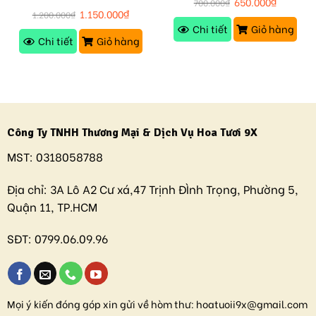
650.000
₫
700.000
₫
1.150.000
₫
1.200.000
₫
Chi tiết
Giỏ hàng
Chi tiết
Giỏ hàng
Công Ty TNHH Thương Mại & Dịch Vụ Hoa Tươi 9X
MST:
0318058788
Địa chỉ:
3A Lô A2 Cư xá,47 Trịnh ĐÌnh Trọng, Phường 5,
Quận 11, TP.HCM
SĐT:
0799.06.09.96
Mọi ý kiến đóng góp xin gửi về hòm thư:
hoatuoii9x@gmail.com