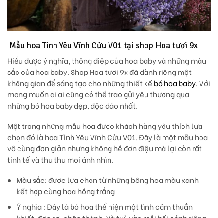
Mẫu hoa Tình Yêu Vĩnh Cửu V01 tại shop Hoa tươi 9x
Hiểu được ý nghĩa, thông điệp của hoa baby và những màu
sắc của hoa baby. Shop Hoa tươi 9x đã dành riêng một
không gian để sáng tạo cho những thiết kế
bó hoa baby.
Với
mong muốn ai ai cũng có thể trao gửi yêu thương qua
những bó hoa baby đẹp, độc đáo nhất.
Một trong những mẫu hoa được khách hàng yêu thích lựa
chọn đó là hoa Tình Yêu Vĩnh Cửu V01. Đây là một mẫu hoa
vô cùng đơn giản nhưng không hề đơn điệu mà lại còn rất
tinh tế và thu thu mọi ánh nhìn.
Màu sắc
: được lựa chọn từ những bông hoa màu xanh
kết hợp cùng hoa hồng trắng
Ý nghĩa
: Đây là bó hoa thể hiện một tình cảm thuần
khiết, đơn sơ, chân thành. Và tuỳ vào mỗi bối cảnh riêng