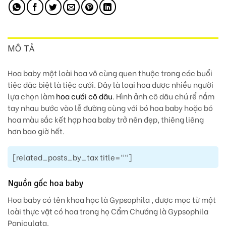
MÔ TẢ
Hoa baby một loài hoa vô cùng quen thuộc trong các buổi
tiệc đặc biệt là tiệc cưới. Đây là loại hoa được nhiều người
lựa chọn làm
hoa cưới cô dâu
. Hình ảnh cô dâu chú rể nắm
tay nhau bước vào lễ đường cùng với bó hoa baby hoặc bó
hoa màu sắc kết hợp hoa baby trở nên đẹp, thiêng liêng
hơn bao giờ hết.
[related_posts_by_tax title=""]
Nguồn gốc hoa baby
Hoa baby có tên khoa học là Gypsophila , được mọc từ một
loài thực vật có hoa trong họ Cẩm Chướng là Gypsophila
Paniculata.