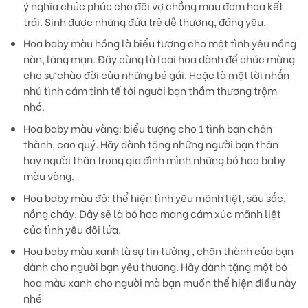
ý nghĩa chúc phúc cho đôi vợ chồng mau đơm hoa kết
trái. Sinh được những đứa trẻ dễ thương, đáng yêu.
Hoa baby màu hồng
là biểu tượng cho một tình yêu nồng
nàn, lãng mạn. Đây cùng là loại hoa dành để chúc mừng
cho sự chào đời của những bé gái. Hoặc là một lời nhắn
nhủ tình cảm tinh tế tới người bạn thầm thương trộm
nhớ.
Hoa baby màu vàng
: biểu tượng cho 1 tình bạn chân
thành, cao quý. Hãy dành tặng những người bạn thân
hay người thân trong gia đình mình những bó hoa baby
màu vàng.
Hoa baby màu đỏ:
thể hiện tình yêu mãnh liệt, sâu sắc,
nồng cháy. Đây sẽ là bó hoa mang cảm xúc mãnh liệt
của tình yêu đôi lứa.
Hoa baby màu xanh
là sự tin tưởng , chân thành của bạn
dành cho người bạn yêu thương. Hãy dành tặng một bó
hoa màu xanh cho người mà bạn muốn thể hiện điều này
nhé