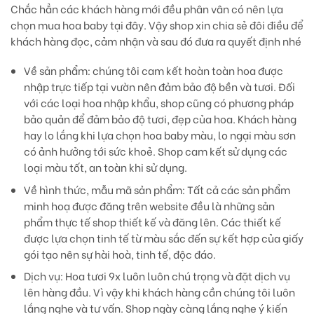
Chắc hẳn các khách hàng mới đều phân vân có nên lựa
chọn mua hoa baby tại đây. Vậy shop xin chia sẻ đôi điều để
khách hàng đọc, cảm nhận và sau đó đưa ra quyết định nhé
Về sản phẩm:
chúng tôi cam kết hoàn toàn hoa được
nhập trực tiếp tại vườn nên đảm bảo độ bền và tươi. Đối
với các loại hoa nhập khẩu, shop cũng có phương pháp
bảo quản để đảm bảo độ tươi, đẹp của hoa. Khách hàng
hay lo lắng khi lựa chọn hoa baby màu, lo ngại màu sơn
có ảnh hưởng tới sức khoẻ. Shop cam kết sử dụng các
loại màu tốt, an toàn khi sử dụng.
Về hình thức, mẫu mã sản phẩm:
Tất cả các sản phẩm
minh hoạ được đăng trên website đều là những sản
phẩm thực tế shop thiết kế và đăng lên. Các thiết kế
được lựa chọn tinh tế từ màu sắc đến sự kết hợp của giấy
gói tạo nên sự hài hoà, tinh tế, độc đáo.
Dịch vụ
: Hoa tươi 9x luôn luôn chú trọng và đặt dịch vụ
lên hàng đầu. Vì vậy khi khách hàng cần chúng tôi luôn
lắng nghe và tư vấn. Shop ngày càng lắng nghe ý kiến