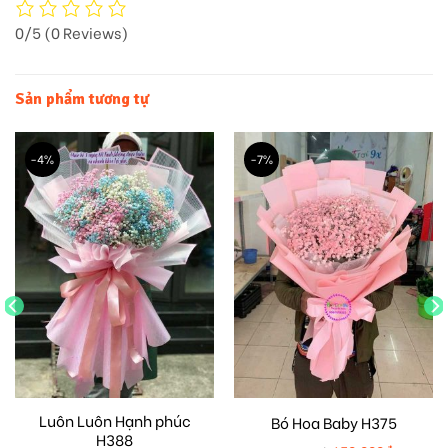
0/5
(0 Reviews)
Sản phẩm tương tự
-4%
-7%
Luôn Luôn Hạnh phúc
Bó Hoa Baby H375
H388