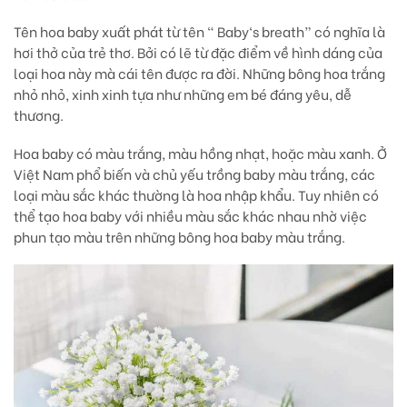
Tên hoa baby xuất phát từ tên “ Baby‘s breath” có nghĩa là
hơi thở của trẻ thơ. Bởi có lẽ từ đặc điểm về hình dáng của
loại hoa này mà cái tên được ra đời. Những bông hoa trắng
nhỏ nhỏ, xinh xinh tựa như những em bé đáng yêu, dễ
thương.
Hoa baby có màu trắng, màu hồng nhạt, hoặc màu xanh. Ở
Việt Nam phổ biến và chủ yếu trồng baby màu trắng, các
loại màu sắc khác thường là hoa nhập khẩu. Tuy nhiên có
thể tạo hoa baby với nhiều màu sắc khác nhau nhờ việc
phun tạo màu trên những bông hoa baby màu trắng.