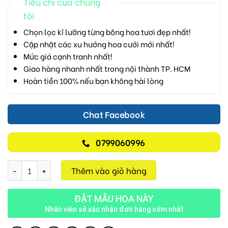
Tiêu chí của chúng
tôi
Chọn lọc kĩ lưỡng từng bông hoa tươi đẹp nhất!
Cập nhật các xu hướng hoa cưới mới nhất!
Mức giá cạnh tranh nhất!
Giao hàng nhanh nhất trong nội thành TP. HCM
Hoàn tiền 100% nếu bạn không hài lòng
Chat Facebook
0799060996
Tình Yêu Vĩnh Cửu V01 số lượng
Thêm vào giỏ hàng
ĐẶT MẪU HOA NÀY
Nhân viên sẽ xác nhận đơn hàng sớm nhất