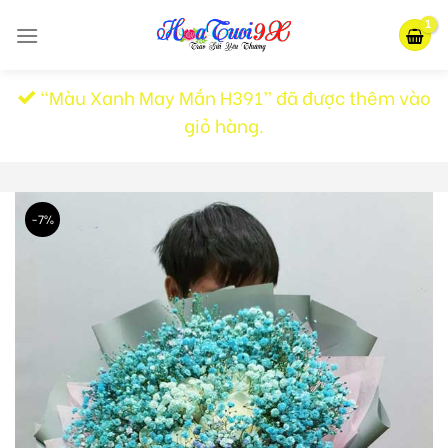
Skip
to
content
“Màu Xanh May Mắn H391” đã được thêm vào
giỏ hàng.
-7%