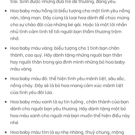
trái. Sinh được những đứa trẻ dễ thương, đáng yêu.
Hoa baby màu hồng
là biểu tượng cho một tình yêu nồng
nàn, lãng mạn. Đây cùng là loại hoa dành để chúc mừng
cho sự chào đời của những bé gái. Hoặc là một lời nhắn
nhủ tình cảm tinh tế tới người bạn thầm thương trộm
nhớ.
Hoa baby màu vàng
: biểu tượng cho 1 tình bạn chân
thành, cao quý. Hãy dành tặng những người bạn thân
hay người thân trong gia đình mình những bó hoa baby
màu vàng.
Hoa baby màu đỏ:
thể hiện tình yêu mãnh liệt, sâu sắc,
nồng cháy. Đây sẽ là bó hoa mang cảm xúc mãnh liệt
của tình yêu đôi lứa.
Hoa baby màu xanh
là sự tin tưởng , chân thành của bạn
dành cho người bạn yêu thương. Hãy dành tặng một bó
hoa màu xanh cho người mà bạn muốn thể hiện điều này
nhé
Hoa baby màu tím
là sự nhẹ nhàng, thuỷ chung, mộng