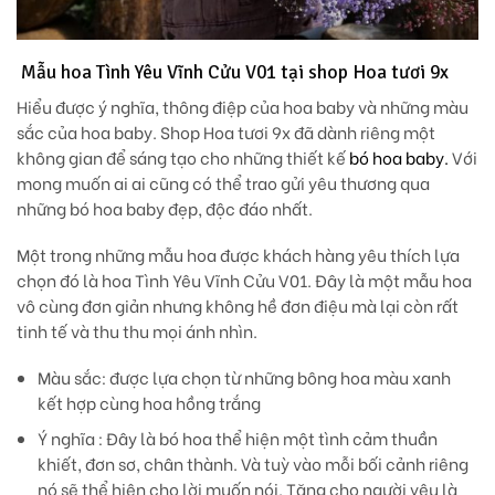
Mẫu hoa Tình Yêu Vĩnh Cửu V01 tại shop Hoa tươi 9x
Hiểu được ý nghĩa, thông điệp của hoa baby và những màu
sắc của hoa baby. Shop Hoa tươi 9x đã dành riêng một
không gian để sáng tạo cho những thiết kế
bó hoa baby.
Với
mong muốn ai ai cũng có thể trao gửi yêu thương qua
những bó hoa baby đẹp, độc đáo nhất.
Một trong những mẫu hoa được khách hàng yêu thích lựa
chọn đó là hoa Tình Yêu Vĩnh Cửu V01. Đây là một mẫu hoa
vô cùng đơn giản nhưng không hề đơn điệu mà lại còn rất
tinh tế và thu thu mọi ánh nhìn.
Màu sắc
: được lựa chọn từ những bông hoa màu xanh
kết hợp cùng hoa hồng trắng
Ý nghĩa
: Đây là bó hoa thể hiện một tình cảm thuần
khiết, đơn sơ, chân thành. Và tuỳ vào mỗi bối cảnh riêng
nó sẽ thể hiện cho lời muốn nói. Tặng cho người yêu là