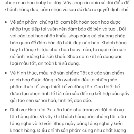
chọn mua hoa baby tại đây. Vậy shop xin chia sẻ đôi điều để
khách hàng đọc, cảm nhận và sau đó đưa ra quyết định nhé
Về sản phẩm:
chúng tôi cam kết hoàn toàn hoa được
nhập trực tiếp tại vườn nên đảm bảo độ bền và tươi. Đối
với các loại hoa nhập khẩu, shop cũng có phương pháp
bảo quản để đảm bảo độ tươi, đẹp của hoa. Khách hàng
hay lo lắng khi lựa chọn hoa baby màu, lo ngại màu sơn
có ảnh hưởng tới sức khoẻ. Shop cam kết sử dụng các
loại màu tốt, an toàn khi sử dụng.
Về hình thức, mẫu mã sản phẩm:
Tất cả các sản phẩm
minh hoạ được đăng trên website đều là những sản
phẩm thực tế shop thiết kế và đăng lên. Các thiết kế
được lựa chọn tinh tế từ màu sắc đến sự kết hợp của giấy
gói tạo nên sự hài hoà, tinh tế, độc đáo.
Dịch vụ
: Hoa tươi 9x luôn luôn chú trọng và đặt dịch vụ
lên hàng đầu. Vì vậy khi khách hàng cần chúng tôi luôn
lắng nghe và tư vấn. Shop ngày càng lắng nghe ý kiến
khách hàng. Điều chỉnh sản phẩm cũng như chất lượng