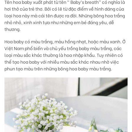
Tên hoa baby xuất phát từ tên “ Baby‘s breath” có nghĩa là
hơi thở của trẻ thơ. Bởi có lẽ từ đặc điểm về hình dáng của
loại hoa này mà cái tên được ra đời. Những bông hoa trắng
nhỏ nhỏ, xinh xinh tựa như những em bé đáng yêu, dễ
thương.
Hoa baby có màu trắng, màu hồng nhạt, hoặc màu xanh. Ở
Việt Nam phổ biến và chủ yếu trồng baby màu trắng, các
loại màu sắc khác thường là hoa nhập khẩu. Tuy nhiên có
thể tạo hoa baby với nhiều màu sắc khác nhau nhờ việc
phun tạo màu trên những bông hoa baby màu trắng.