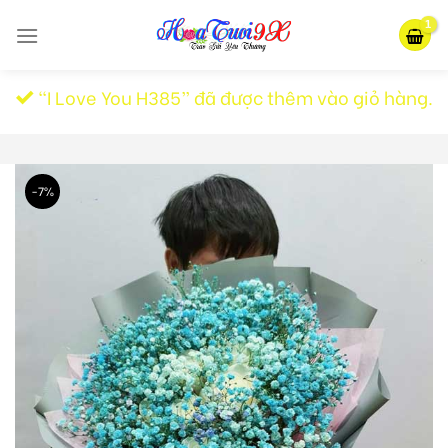
Skip
to
content
“I Love You H385” đã được thêm vào giỏ hàng.
-7%