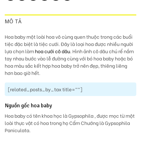
MÔ TẢ
Hoa baby một loài hoa vô cùng quen thuộc trong các buổi
tiệc đặc biệt là tiệc cưới. Đây là loại hoa được nhiều người
lựa chọn làm
hoa cưới cô dâu
. Hình ảnh cô dâu chú rể nắm
tay nhau bước vào lễ đường cùng với bó hoa baby hoặc bó
hoa màu sắc kết hợp hoa baby trở nên đẹp, thiêng liêng
hơn bao giờ hết.
[related_posts_by_tax title=""]
Nguồn gốc hoa baby
Hoa baby có tên khoa học là Gypsophila , được mọc từ một
loài thực vật có hoa trong họ Cẩm Chướng là Gypsophila
Paniculata.