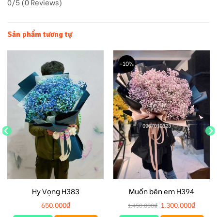
0/5
(0 Reviews)
Sản phẩm tương tự
-10%
Hy Vọng H383
Muốn bên em H394
650.000
₫
1.300.000
₫
1.450.000
₫