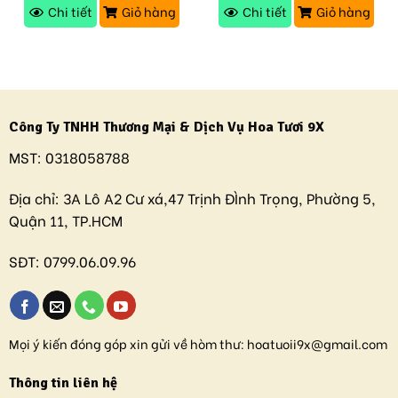
Chi tiết
Giỏ hàng
Chi tiết
Giỏ hàng
Công Ty TNHH Thương Mại & Dịch Vụ Hoa Tươi 9X
MST:
0318058788
Địa chỉ:
3A Lô A2 Cư xá,47 Trịnh ĐÌnh Trọng, Phường 5,
Quận 11, TP.HCM
SĐT:
0799.06.09.96
Mọi ý kiến đóng góp xin gửi về hòm thư:
hoatuoii9x@gmail.com
Thông tin liên hệ