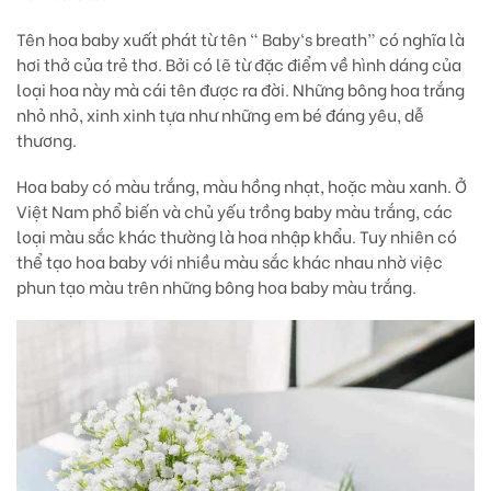
Tên hoa baby xuất phát từ tên “ Baby‘s breath” có nghĩa là
hơi thở của trẻ thơ. Bởi có lẽ từ đặc điểm về hình dáng của
loại hoa này mà cái tên được ra đời. Những bông hoa trắng
nhỏ nhỏ, xinh xinh tựa như những em bé đáng yêu, dễ
thương.
Hoa baby có màu trắng, màu hồng nhạt, hoặc màu xanh. Ở
Việt Nam phổ biến và chủ yếu trồng baby màu trắng, các
loại màu sắc khác thường là hoa nhập khẩu. Tuy nhiên có
thể tạo hoa baby với nhiều màu sắc khác nhau nhờ việc
phun tạo màu trên những bông hoa baby màu trắng.