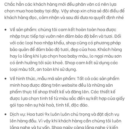
Chắc hẳn các khách hàng mới đều phân vân có nên lựa
chọn mua hoa baby tại đây. Vậy shop xin chia sẻ đôi điều để
khách hàng đọc, cảm nhận và sau đó đưa ra quyết định nhé
Về sản phẩm:
chúng tôi cam kết hoàn toàn hoa được
nhập trực tiếp tại vườn nên đảm bảo độ bền và tươi. Đối
với các loại hoa nhập khẩu, shop cũng có phương pháp
bảo quản để đảm bảo độ tươi, đẹp của hoa. Khách hàng
hay lo lắng khi lựa chọn hoa baby màu, lo ngại màu sơn
có ảnh hưởng tới sức khoẻ. Shop cam kết sử dụng các
loại màu tốt, an toàn khi sử dụng.
Về hình thức, mẫu mã sản phẩm:
Tất cả các sản phẩm
minh hoạ được đăng trên website đều là những sản
phẩm thực tế shop thiết kế và đăng lên. Các thiết kế
được lựa chọn tinh tế từ màu sắc đến sự kết hợp của giấy
gói tạo nên sự hài hoà, tinh tế, độc đáo.
Dịch vụ
: Hoa tươi 9x luôn luôn chú trọng và đặt dịch vụ
lên hàng đầu. Vì vậy khi khách hàng cần chúng tôi luôn
lắng nghe và tư vấn. Shop ngày càng lắng nghe ý kiến