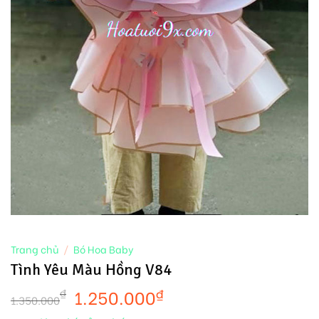
Trang chủ
/
Bó Hoa Baby
Tình Yêu Màu Hồng V84
1.250.000
₫
₫
1.350.000