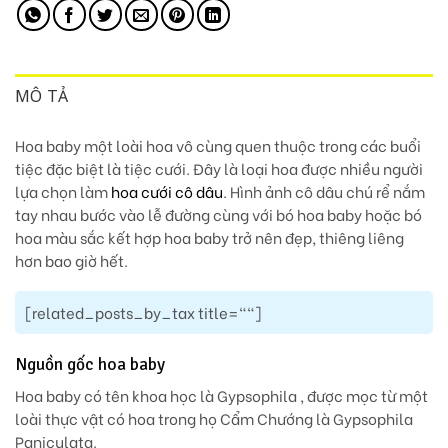
MÔ TẢ
Hoa baby một loài hoa vô cùng quen thuộc trong các buổi
tiệc đặc biệt là tiệc cưới. Đây là loại hoa được nhiều người
lựa chọn làm
hoa cưới cô dâu
. Hình ảnh cô dâu chú rể nắm
tay nhau bước vào lễ đường cùng với bó hoa baby hoặc bó
hoa màu sắc kết hợp hoa baby trở nên đẹp, thiêng liêng
hơn bao giờ hết.
[related_posts_by_tax title=""]
Nguồn gốc hoa baby
Hoa baby có tên khoa học là Gypsophila , được mọc từ một
loài thực vật có hoa trong họ Cẩm Chướng là Gypsophila
Paniculata.