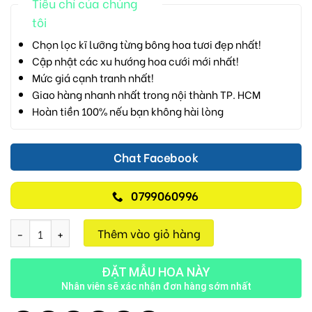
Tiêu chí của chúng
tôi
Chọn lọc kĩ lưỡng từng bông hoa tươi đẹp nhất!
Cập nhật các xu hướng hoa cưới mới nhất!
Mức giá cạnh tranh nhất!
Giao hàng nhanh nhất trong nội thành TP. HCM
Hoàn tiền 100% nếu bạn không hài lòng
Chat Facebook
0799060996
Tình Yêu Màu Hồng V84 số lượng
Thêm vào giỏ hàng
ĐẶT MẪU HOA NÀY
Nhân viên sẽ xác nhận đơn hàng sớm nhất