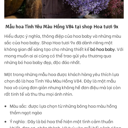
Mẫu hoa Tình Yêu Màu Hồng V84 tại shop Hoa tươi 9x
Hiểu được ý nghĩa, thông điệp của hoa baby và những màu
sắc của hoa baby. Shop Hoa tươi 9x đã dành riêng một
không gian để sáng tạo cho những thiết kế
bó hoa baby.
Với
mong muốn ai ai cũng có thể trao gửi yêu thương qua
những bó hoa baby đẹp, độc đáo nhất.
Một trong những mẫu hoa được khách hàng yêu thích lựa
chọn đó là hoa Tình Yêu Màu Hồng V84. Đây là một mẫu
hoa vô cùng đơn giản nhưng không hề đơn điệu mà lại còn
rất tinh tế và thu thu mọi ánh nhìn.
Màu sắc
: được lựa chọn từ những bông hoa màu hồng
thắm ngọt ngào
Ý nghĩa
: Đây là bó hoa thể hiện một tình cảm thuần
khiết, đơn sơ, chân thành. Và tuỳ vào mỗi bối cảnh riêng