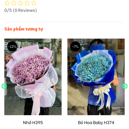
0/5
(0 Reviews)
Sản phẩm tương tự
-12%
-7%
Nhớ H395
Bó Hoa Baby H374