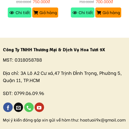
750.000
₫
700.000
₫
850.000
₫
750.000
₫
Chi tiết
Giỏ hàng
Chi tiết
Giỏ hàng
Công Ty TNHH Thương Mại & Dịch Vụ Hoa Tươi 9X
MST:
0318058788
Địa chỉ:
3A Lô A2 Cư xá,47 Trịnh ĐÌnh Trọng, Phường 5,
Quận 11, TP.HCM
SĐT:
0799.06.09.96
Mọi ý kiến đóng góp xin gửi về hòm thư:
hoatuoii9x@gmail.com