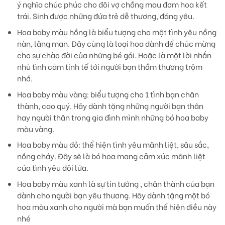
ý nghĩa chúc phúc cho đôi vợ chồng mau đơm hoa kết
trái. Sinh được những đứa trẻ dễ thương, đáng yêu.
Hoa baby màu hồng
là biểu tượng cho một tình yêu nồng
nàn, lãng mạn. Đây cùng là loại hoa dành để chúc mừng
cho sự chào đời của những bé gái. Hoặc là một lời nhắn
nhủ tình cảm tinh tế tới người bạn thầm thương trộm
nhớ.
Hoa baby màu vàng
: biểu tượng cho 1 tình bạn chân
thành, cao quý. Hãy dành tặng những người bạn thân
hay người thân trong gia đình mình những bó hoa baby
màu vàng.
Hoa baby màu đỏ:
thể hiện tình yêu mãnh liệt, sâu sắc,
nồng cháy. Đây sẽ là bó hoa mang cảm xúc mãnh liệt
của tình yêu đôi lứa.
Hoa baby màu xanh
là sự tin tưởng , chân thành của bạn
dành cho người bạn yêu thương. Hãy dành tặng một bó
hoa màu xanh cho người mà bạn muốn thể hiện điều này
nhé