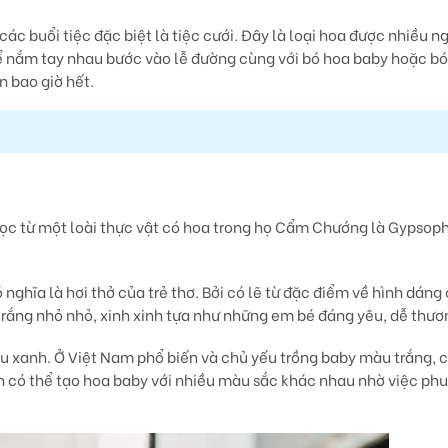
c buổi tiệc đặc biệt là tiệc cưới. Đây là loại hoa được nhiều ng
rể nắm tay nhau bước vào lễ đường cùng với bó hoa baby hoặc b
n bao giờ hết.
ọc từ một loài thực vật có hoa trong họ Cẩm Chướng là Gypsoph
nghĩa là hơi thở của trẻ thơ. Bởi có lẽ từ đặc điểm về hình dáng 
trắng nhỏ nhỏ, xinh xinh tựa như những em bé đáng yêu, dễ thươ
 xanh. Ở Việt Nam phổ biến và chủ yếu trồng baby màu trắng, c
n có thể tạo hoa baby với nhiều màu sắc khác nhau nhờ việc ph