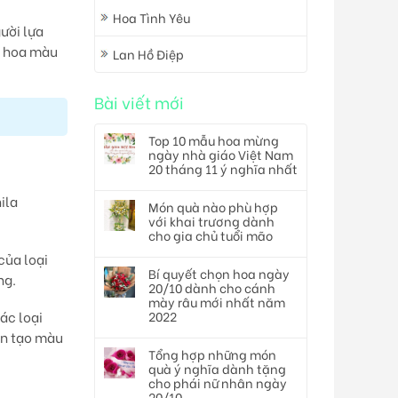
Hoa Tình Yêu
ười lựa
ó hoa màu
Lan Hồ Điệp
Bài viết mới
Top 10 mẫu hoa mừng
ngày nhà giáo Việt Nam
20 tháng 11 ý nghĩa nhất
ila
Món quà nào phù hợp
với khai trương dành
cho gia chủ tuổi mão
của loại
Bí quyết chọn hoa ngày
ng.
20/10 dành cho cánh
mày râu mới nhất năm
2022
ác loại
un tạo màu
Tổng hợp những món
quà ý nghĩa dành tặng
cho phái nữ nhân ngày
20/10