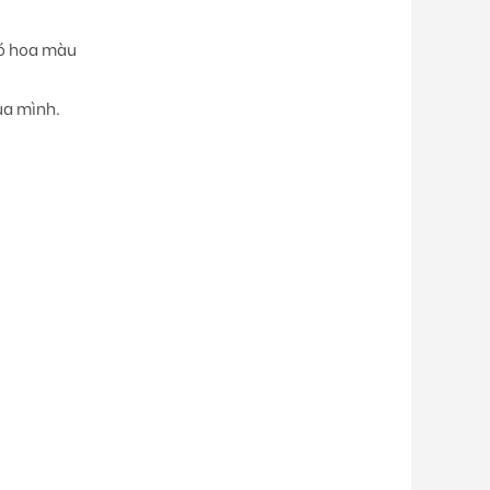
bó hoa màu
ủa mình.