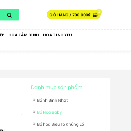
GIỎ HÀNG /
700.000
₫
ỆP
HOA CẮM BÌNH
HOA TÌNH YÊU
Danh mục sản phẩm
Bánh Sinh Nhật
Bó Hoa Baby
Bó hoa Siêu To Khủng Lồ
ất!