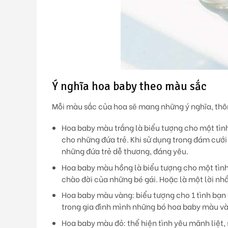
Ý nghĩa hoa baby theo màu sắc
Mỗi màu sắc của hoa sẽ mang những ý nghĩa, thô
Hoa baby màu trắng
là biểu tượng cho một tìn
cho những đứa trẻ. Khi sử dụng trong đám cưới
những đứa trẻ dễ thương, đáng yêu.
Hoa baby màu hồng
là biểu tượng cho một tìn
chào đời của những bé gái. Hoặc là một lời nh
Hoa baby màu vàng
: biểu tượng cho 1 tình bạ
trong gia đình mình những bó hoa baby màu v
Hoa baby màu đỏ:
thể hiện tình yêu mãnh liệt,