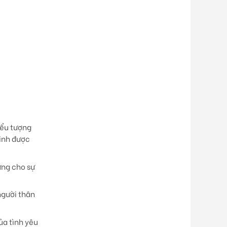
iểu tượng
Sinh được
ừng cho sự
người thân
ủa tình yêu