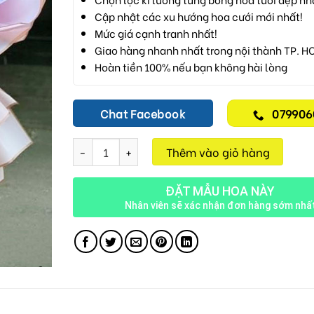
Cập nhật các xu hướng hoa cưới mới nhất!
Mức giá cạnh tranh nhất!
Giao hàng nhanh nhất trong nội thành TP. H
Hoàn tiền 100% nếu bạn không hài lòng
Chat Facebook
079906
Tình Yêu Màu Hồng V84 số lượng
Thêm vào giỏ hàng
ĐẶT MẪU HOA NÀY
Nhân viên sẽ xác nhận đơn hàng sớm nhấ