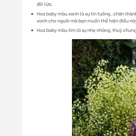
đôi lứa.
Hoa baby màu xanh
là sự tin tưởng , chân th
xanh cho người mà bạn muốn thể hiện điều nà
Hoa baby màu tím
là sự nhẹ nhàng, thuỷ chun