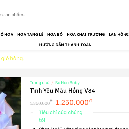
IỎ HOA
HOA TANG LỄ
HOA BÓ
HOA KHAI TRƯƠNG
LAN HỒ ĐI
HƯỚNG DẪN THANH TOÁN
 giỏ hàng.
Trang chủ
/
Bó Hoa Baby
Tình Yêu Màu Hồng V84
1.250.000
₫
₫
1.350.000
Tiêu chí của chúng
tôi
Chọn lọc kĩ lưỡng từng bông hoa tươi đẹp nh