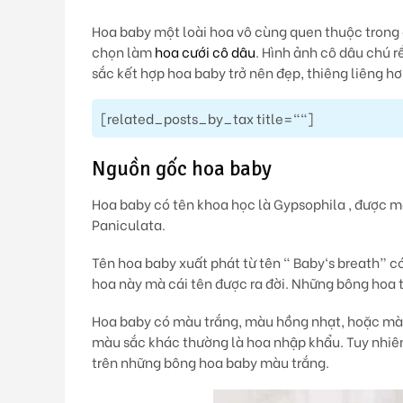
Hoa baby một loài hoa vô cùng quen thuộc trong cá
chọn làm
hoa cưới cô dâu
. Hình ảnh cô dâu chú 
sắc kết hợp hoa baby trở nên đẹp, thiêng liêng hơ
[related_posts_by_tax title=""]
Nguồn gốc hoa baby
Hoa baby có tên khoa học là Gypsophila , được m
Paniculata.
Tên hoa baby xuất phát từ tên “ Baby‘s breath” có 
hoa này mà cái tên được ra đời. Những bông hoa 
Hoa baby có màu trắng, màu hồng nhạt, hoặc màu
màu sắc khác thường là hoa nhập khẩu. Tuy nhiê
trên những bông hoa baby màu trắng.