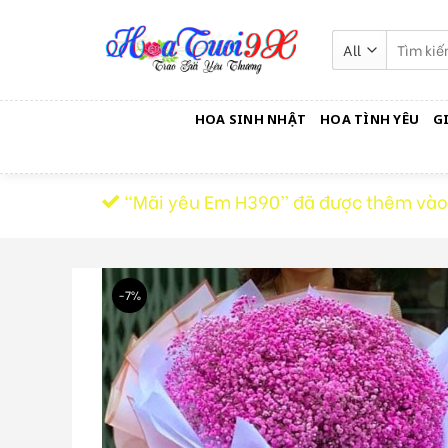
Skip
to
Tìm
kiếm:
content
HOA SINH NHẬT
HOA TÌNH YÊU
G
“Mãi yêu Em H390” đã được thêm vào
-7%