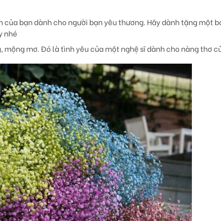
ành của bạn dành cho người bạn yêu thương. Hãy dành tặng một 
y nhé
g, mộng mơ. Đó là tình yêu của một nghệ sĩ dành cho nàng thơ c