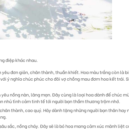
ng điệp khác nhau.
h yêu đơn giản, chân thành, thuần khiết. Hoa màu trắng còn là b
 với ý nghĩa chúc phúc cho đôi vợ chồng mau đơm hoa kết trái. 
h yêu nồng nàn, lãng mạn. Đây cùng là loại hoa dành để chúc m
ắn nhủ tình cảm tinh tế tới người bạn thầm thương trộm nhớ.
n chân thành, cao quý. Hãy dành tặng những người bạn thân hay 
àng.
 sâu sắc, nồng cháy. Đây sẽ là bó hoa mang cảm xúc mãnh liệt c