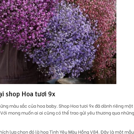
i shop Hoa tươi 9x
hững màu sắc của hoa baby. Shop Hoa tươi 9x đã dành riêng một
Với mong muốn ai ai cũng có thể trao gửi yêu thương qua nhữn
ích lựa chọn đó là hoa Tình Yêu Màu Hồng V84. Đây là một mẫu