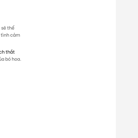
 sẽ thể
 tình cảm
ch thắt
ủa bó hoa.