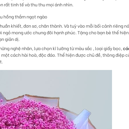
 rất tinh tế và thu thu mọi ánh nhìn.
àu hồng thắm ngọt ngào
huần khiết, đơn sơ, chân thành. Và tuỳ vào mỗi bối cảnh riêng nó
lời ngỏ mong ước chung đôi hạnh phúc. Tặng cho bạn bè thể hiện
n giản dị.
những nghệ nhân, lựa chọn kĩ lưỡng từ màu sắc , loại giấy bọc,
cá
một cách hài hoà, độc đáo. Thể hiện được chủ đề, thông điệp c
t.