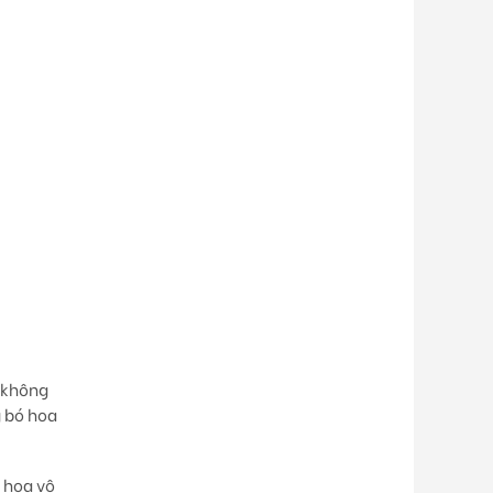
 không
g bó hoa
 hoa vô