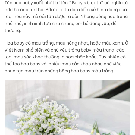
Tên hoa baby xuất phát từ tên “ Baby‘s breath” có nghĩa là
hơi thở của trẻ thơ. Bởi có lẽ từ đặc điểm về hình dáng của
loại hoa này mà cái tên được ra đời. Những bông hoa trắng
nhỏ nhỏ, xinh xinh tựa như những em bé đáng yêu, dễ
thương.
Hoa baby có màu trắng, màu hồng nhạt, hoặc màu xanh. Ở
Việt Nam phổ biến và chủ yếu trồng baby màu trắng, các
loại màu sắc khác thường là hoa nhập khẩu. Tuy nhiên có
thể tạo hoa baby với nhiều màu sắc khác nhau nhờ việc
phun tạo màu trên những bông hoa baby màu trắng.