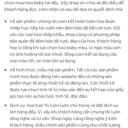
chọn mua hoa baby tại đây. Vậy shop xin chia sẻ đôi điều để
khách hàng đọc, cảm nhận và sau đó đưa ra quyết định nhé
Về sản phẩm:
chúng tôi cam kết hoàn toàn hoa được
nhập trực tiếp tại vườn nên đảm bảo độ bền và tươi. Đối
với các loại hoa nhập khẩu, shop cũng có phương pháp
bảo quản để đảm bảo độ tươi, đẹp của hoa. Khách hàng
hay lo lắng khi lựa chọn hoa baby màu, lo ngại màu sơn
có ảnh hưởng tới sức khoẻ. Shop cam kết sử dụng các
loại màu tốt, an toàn khi sử dụng.
Về hình thức, mẫu mã sản phẩm:
Tất cả các sản phẩm
minh hoạ được đăng trên website đều là những sản
phẩm thực tế shop thiết kế và đăng lên. Các thiết kế
được lựa chọn tinh tế từ màu sắc đến sự kết hợp của giấy
gói tạo nên sự hài hoà, tinh tế, độc đáo.
Dịch vụ
: Hoa tươi 9x luôn luôn chú trọng và đặt dịch vụ
lên hàng đầu. Vì vậy khi khách hàng cần chúng tôi luôn
lắng nghe và tư vấn. Shop ngày càng lắng nghe ý kiến
khách hàng. Điều chỉnh sản phẩm cũng như chất lượng