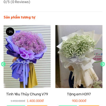
0/5
(0 Reviews)
Sản phẩm tương tự
-3%
Tình Yêu Thủy Chung V79
Tặng em H397
1.400.000
₫
900.000
₫
1.450.000
₫