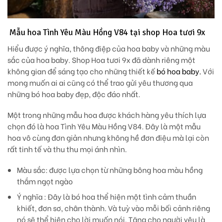
Mẫu hoa Tình Yêu Màu Hồng V84 tại shop Hoa tươi 9x
Hiểu được ý nghĩa, thông điệp của hoa baby và những màu
sắc của hoa baby. Shop Hoa tươi 9x đã dành riêng một
không gian để sáng tạo cho những thiết kế
bó hoa baby.
Với
mong muốn ai ai cũng có thể trao gửi yêu thương qua
những bó hoa baby đẹp, độc đáo nhất.
Một trong những mẫu hoa được khách hàng yêu thích lựa
chọn đó là hoa Tình Yêu Màu Hồng V84. Đây là một mẫu
hoa vô cùng đơn giản nhưng không hề đơn điệu mà lại còn
rất tinh tế và thu thu mọi ánh nhìn.
Màu sắc
: được lựa chọn từ những bông hoa màu hồng
thắm ngọt ngào
Ý nghĩa
: Đây là bó hoa thể hiện một tình cảm thuần
khiết, đơn sơ, chân thành. Và tuỳ vào mỗi bối cảnh riêng
nó sẽ thể hiện cho lời muốn nói. Tặng cho người yêu là