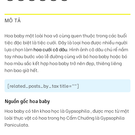
MÔ TẢ
Hoa baby một loài hoa vô cùng quen thuộc trong các buổi
tiệc đặc biệt là tiệc cưới. Đây là loại hoa được nhiều người
lựa chọn làm
hoa cưới cô dâu
. Hình ảnh cô dâu chú rể nắm
tay nhau bước vào lễ đường cùng với bó hoa baby hoặc bó
hoa màu sắc kết hợp hoa baby trở nên đẹp, thiêng liêng
hơn bao giờ hết.
[related_posts_by_tax title=""]
Nguồn gốc hoa baby
Hoa baby có tên khoa học là Gypsophila , được mọc từ một
loài thực vật có hoa trong họ Cẩm Chướng là Gypsophila
Paniculata.