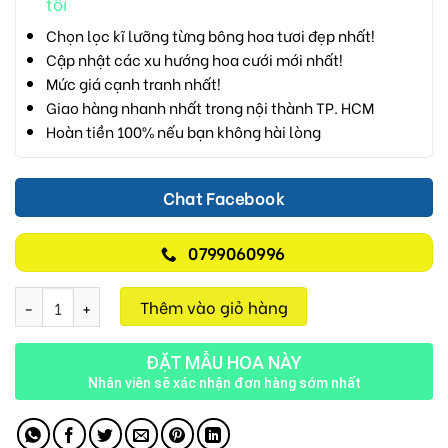
tôi
Chọn lọc kĩ lưỡng từng bông hoa tươi đẹp nhất!
Cập nhật các xu hướng hoa cưới mới nhất!
Mức giá cạnh tranh nhất!
Giao hàng nhanh nhất trong nội thành TP. HCM
Hoàn tiền 100% nếu bạn không hài lòng
Chat Facebook
0799060996
Tình Yêu Màu Hồng V84 số lượng
Thêm vào giỏ hàng
ĐẶT MẪU HOA NÀY
Nhân viên sẽ xác nhận đơn hàng sớm nhất