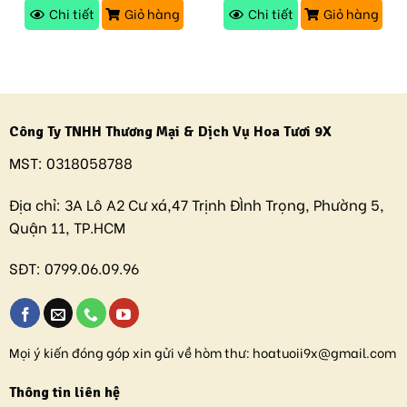
Chi tiết
Giỏ hàng
Chi tiết
Giỏ hàng
Công Ty TNHH Thương Mại & Dịch Vụ Hoa Tươi 9X
MST:
0318058788
Địa chỉ:
3A Lô A2 Cư xá,47 Trịnh ĐÌnh Trọng, Phường 5,
Quận 11, TP.HCM
SĐT:
0799.06.09.96
Mọi ý kiến đóng góp xin gửi về hòm thư:
hoatuoii9x@gmail.com
Thông tin liên hệ