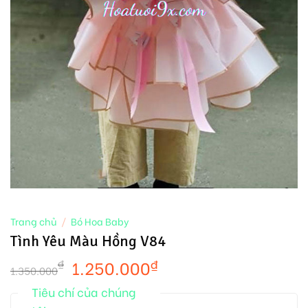
Trang chủ
/
Bó Hoa Baby
Tình Yêu Màu Hồng V84
1.250.000
₫
₫
1.350.000
Tiêu chí của chúng