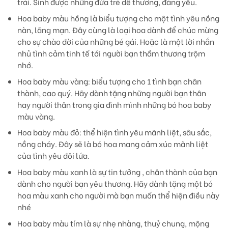
trái. Sinh được những đứa trẻ dễ thương, đáng yêu.
Hoa baby màu hồng
là biểu tượng cho một tình yêu nồng
nàn, lãng mạn. Đây cùng là loại hoa dành để chúc mừng
cho sự chào đời của những bé gái. Hoặc là một lời nhắn
nhủ tình cảm tinh tế tới người bạn thầm thương trộm
nhớ.
Hoa baby màu vàng
: biểu tượng cho 1 tình bạn chân
thành, cao quý. Hãy dành tặng những người bạn thân
hay người thân trong gia đình mình những bó hoa baby
màu vàng.
Hoa baby màu đỏ:
thể hiện tình yêu mãnh liệt, sâu sắc,
nồng cháy. Đây sẽ là bó hoa mang cảm xúc mãnh liệt
của tình yêu đôi lứa.
Hoa baby màu xanh
là sự tin tưởng , chân thành của bạn
dành cho người bạn yêu thương. Hãy dành tặng một bó
hoa màu xanh cho người mà bạn muốn thể hiện điều này
nhé
Hoa baby màu tím
là sự nhẹ nhàng, thuỷ chung, mộng