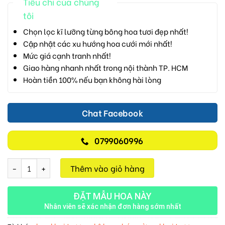
Tiêu chí của chúng
tôi
Chọn lọc kĩ lưỡng từng bông hoa tươi đẹp nhất!
Cập nhật các xu hướng hoa cưới mới nhất!
Mức giá cạnh tranh nhất!
Giao hàng nhanh nhất trong nội thành TP. HCM
Hoàn tiền 100% nếu bạn không hài lòng
Chat Facebook
0799060996
Kệ Hoa Khai Trương M452 số lượng
Thêm vào giỏ hàng
ĐẶT MẪU HOA NÀY
Nhân viên sẽ xác nhận đơn hàng sớm nhất