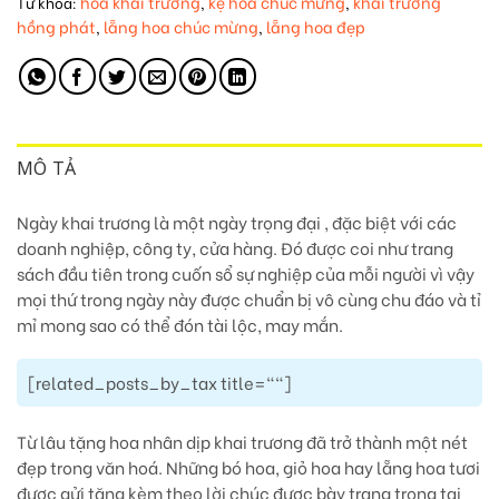
hoa khai trương
kệ hoa chúc mừng
khai trương
Từ khóa:
,
,
hồng phát
lẵng hoa chúc mừng
lẵng hoa đẹp
,
,
MÔ TẢ
Ngày khai trương là một ngày trọng đại , đặc biệt với các
doanh nghiệp, công ty, cửa hàng. Đó được coi như trang
sách đầu tiên trong cuốn sổ sự nghiệp của mỗi người vì vậy
mọi thứ trong ngày này được chuẩn bị vô cùng chu đáo và tỉ
mỉ mong sao có thể đón tài lộc, may mắn.
[related_posts_by_tax title=""]
Từ lâu tặng hoa nhân dịp khai trương đã trở thành một nét
đẹp trong văn hoá. Những bó hoa, giỏ hoa hay lẵng hoa tươi
được gửi tặng kèm theo lời chúc được bày trang trọng tại