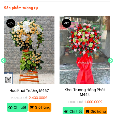
Sản phẩm tương tự
-6%
-9%
Khai Trương Hồng Phát
Hoa Khai Trương M467
M444
2.400.000
₫
2.550.000
₫
1.000.000
₫
1.100.000
₫
Chi tiết
Giỏ hàng
Chi tiết
Giỏ hàng