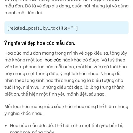
mẫu đơn. Đó là vẻ đẹp dịu dàng, cuốn hút nhưng lại vô cùng
mạnh mẽ, dẻo dai.
[related_posts_by_tax title=""]
Ý nghĩa vẻ đẹp hoa cúc mẫu đơn.
Hoa cúc mẫu đơn mang trong mình vẻ đẹp kiêu sa, lộng lẫy
mà không một loại
hoa cúc
nào khác có được. Và tuỳ theo
văn hoá, phong tục của mỗi nước, mỗi khu vực mà loài hoa
này mang một thông điệp, ý nghĩa khác nhau. Nhưng dù
nhìn theo lăng kính nào thì chúng cũng là biểu tượng cho
tuổi thọ, niềm vui ,những điều tốt đẹp, là lòng trung thành,
biết ơn, thể hiện một tình yêu mãnh liệt, sâu sắc.
Mỗi loại hoa mang màu sắc khác nhau cũng thể hiện những
ý nghĩa khác nhau.
Hoa cúc mẫu đơn đỏ
: thể hiện cho một tình yêu bền bỉ,
mạnh mẽ, nồng cháy.