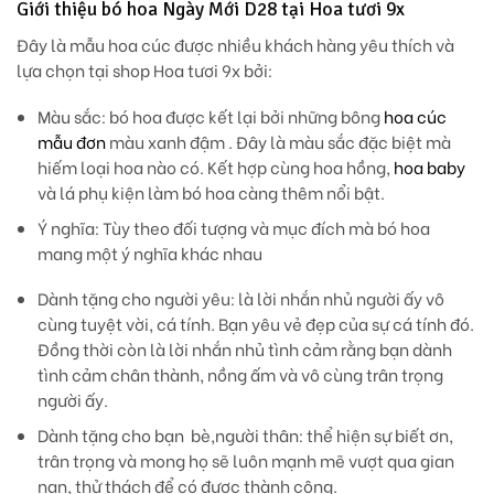
Giới thiệu bó hoa Ngày Mới D28 tại Hoa tươi 9x
Đây là mẫu hoa cúc được nhiều khách hàng yêu thích và
lựa chọn tại shop Hoa tươi 9x bởi:
Màu sắc
: bó hoa được kết lại bởi những bông
hoa cúc
mẫu đơn
màu xanh đậm . Đây là màu sắc đặc biệt mà
hiếm loại hoa nào có. Kết hợp cùng hoa hồng,
hoa baby
và lá phụ kiện làm bó hoa càng thêm nổi bật.
Ý nghĩa:
Tùy theo đối tượng và mục đích mà bó hoa
mang một ý nghĩa khác nhau
Dành tặng cho người yêu: là lời nhắn nhủ người ấy vô
cùng tuyệt vời, cá tính. Bạn yêu vẻ đẹp của sự cá tính đó.
Đồng thời còn là lời nhắn nhủ tình cảm rằng bạn dành
tình cảm chân thành, nồng ấm và vô cùng trân trọng
người ấy.
Dành tặng cho bạn bè,người thân: thể hiện sự biết ơn,
trân trọng và mong họ sẽ luôn mạnh mẽ vượt qua gian
nan, thử thách để có được thành công.