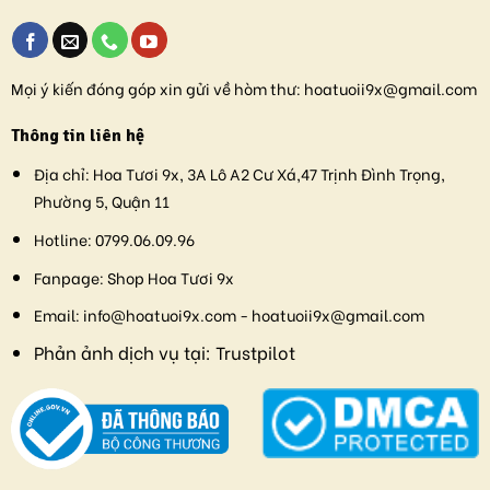
Mọi ý kiến đóng góp xin gửi về hòm thư:
hoatuoii9x@gmail.com
Thông tin liên hệ
Địa chỉ:
Hoa Tươi 9x, 3A Lô A2 Cư Xá,47 Trịnh Đình Trọng,
Phường 5, Quận 11
Hotline:
0799.06.09.96
Fanpage:
Shop Hoa Tươi 9x
Email:
info@hoatuoi9x.com - hoatuoii9x@gmail.com
Phản ảnh dịch vụ tại:
Trustpilot