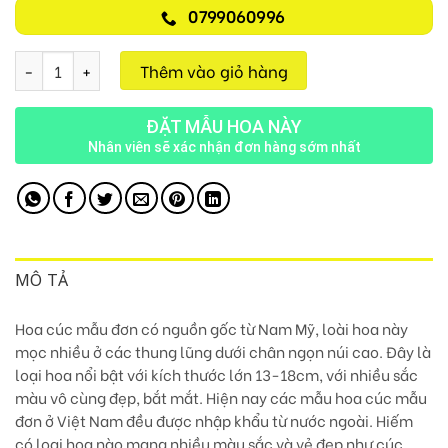
0799060996
Ngày Mới D28 số lượng
Thêm vào giỏ hàng
ĐẶT MẪU HOA NÀY
Nhân viên sẽ xác nhận đơn hàng sớm nhất
MÔ TẢ
Hoa cúc mẫu đơn có nguồn gốc từ Nam Mỹ, loài hoa này
mọc nhiều ở các thung lũng dưới chân ngọn núi cao. Đây là
loại hoa nổi bật với kích thước lớn 13-18cm, với nhiều sắc
màu vô cùng đẹp, bắt mắt.
Hiện nay các mẫu hoa cúc mẫu
đơn ở Việt Nam đều được nhập khẩu từ nước ngoài.
Hiếm
có loại hoa nào mang nhiều màu sắc và vẻ đẹp như cúc