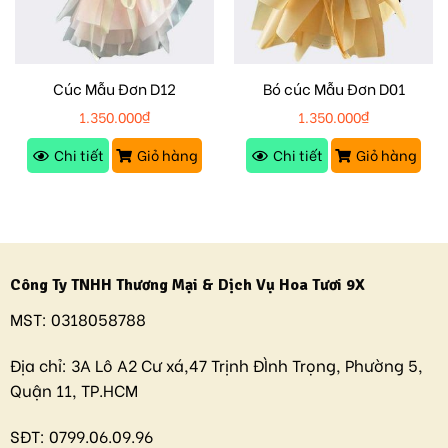
Cúc Mẫu Đơn D12
Bó cúc Mẫu Đơn D01
1.350.000
₫
1.350.000
₫
Chi tiết
Giỏ hàng
Chi tiết
Giỏ hàng
Công Ty TNHH Thương Mại & Dịch Vụ Hoa Tươi 9X
MST:
0318058788
Địa chỉ:
3A Lô A2 Cư xá,47 Trịnh ĐÌnh Trọng, Phường 5,
Quận 11, TP.HCM
SĐT:
0799.06.09.96