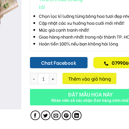
tôi
Chọn lọc kĩ lưỡng từng bông hoa tươi đẹp nh
Cập nhật các xu hướng hoa cưới mới nhất!
Mức giá cạnh tranh nhất!
Giao hàng nhanh nhất trong nội thành TP. H
Hoàn tiền 100% nếu bạn không hài lòng
Chat Facebook
079906
Ngày Hạnh Phúc D07 số lượng
Thêm vào giỏ hàng
ĐẶT MẪU HOA NÀY
Nhân viên sẽ xác nhận đơn hàng sớm nhấ