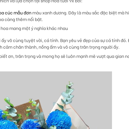
ch và lựa chọn tại shop Hoa tươi 9x bởi:
oa cúc mẫu đơn
màu xanh dương. Đây là màu sắc đặc biệt mà h
oa càng thêm nổi bật.
ó hoa mang một ý nghĩa khác nhau
ấy vô cùng tuyệt vời, cá tính. Bạn yêu vẻ đẹp của sự cá tính đó.
nh cảm chân thành, nồng ấm và vô cùng trân trọng người ấy.
biết ơn, trân trọng và mong họ sẽ luôn mạnh mẽ vượt qua gian n