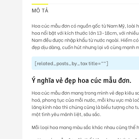
MÔ TẢ
Hoa cúc mẫu đơn có nguồn gốc từ Nam Mỹ, loài ho
hoa nổi bật với kích thước lớn 13-18cm, với nhiề
Nam đều được nhập khẩu từ nước ngoài.
Hiếm có
đẹp dịu dàng, cuốn hút nhưng lại vô cùng mạnh m
[related_posts_by_tax title=""]
Ý nghĩa vẻ đẹp hoa cúc mẫu đơn.
Hoa cúc mẫu đơn mang trong mình vẻ đẹp kiêu sa
hoá, phong tục của mỗi nước, mỗi khu vực mà lo
lăng kính nào thì chúng cũng là biểu tượng cho tuổ
một tình yêu mãnh liệt, sâu sắc.
Mỗi loại hoa mang màu sắc khác nhau cũng thể h