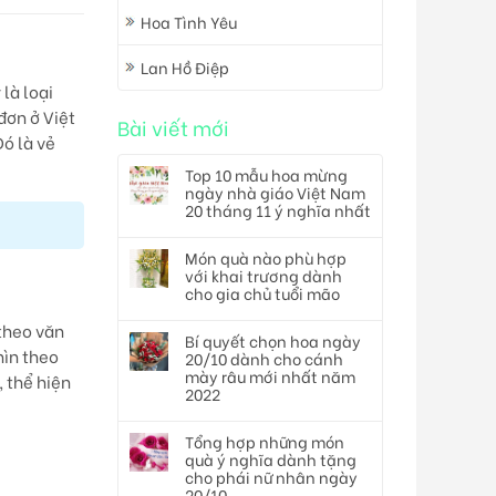
Hoa Tình Yêu
Lan Hồ Điệp
là loại
ơn ở Việt
Bài viết mới
ó là vẻ
Top 10 mẫu hoa mừng
ngày nhà giáo Việt Nam
20 tháng 11 ý nghĩa nhất
Món quà nào phù hợp
với khai trương dành
cho gia chủ tuổi mão
theo văn
Bí quyết chọn hoa ngày
hìn theo
20/10 dành cho cánh
mày râu mới nhất năm
, thể hiện
2022
Tổng hợp những món
quà ý nghĩa dành tặng
cho phái nữ nhân ngày
20/10