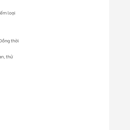
iếm loại
 Đồng thời
an, thử