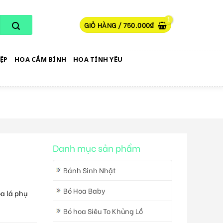
GIỎ HÀNG /
750.000
₫
ỆP
HOA CẮM BÌNH
HOA TÌNH YÊU
Danh mục sản phẩm
Bánh Sinh Nhật
Bó Hoa Baby
a lá phụ
Bó hoa Siêu To Khủng Lồ