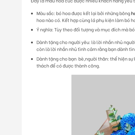
Đây là mẫu hoa cúc được nhiều khách hàng yêu thí
Màu sắc
: bó hoa được kết lại bởi những bông
h
hoa nào có. Kết hợp cùng lá phụ kiện làm bó h
Ý nghĩa:
Tùy theo đối tượng và mục đích mà b
Dành tặng cho người yêu: là lời nhắn nhủ người 
còn là lời nhắn nhủ tình cảm rằng bạn dành tì
Dành tặng cho bạn bè,người thân: thể hiện sự 
thách để có được thành công.