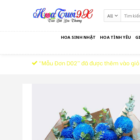
Skip
to
Tìm
kiếm:
content
HOA SINH NHẬT
HOA TÌNH YÊU
G
“Mẫu Đơn D02” đã được thêm vào giỏ