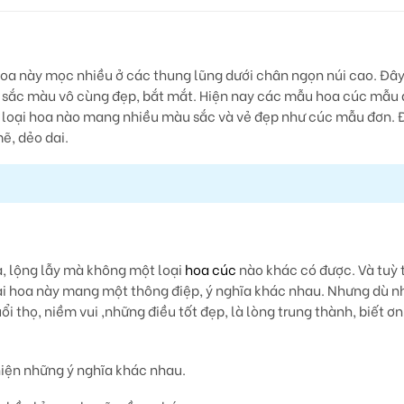
a này mọc nhiều ở các thung lũng dưới chân ngọn núi cao. Đây 
u sắc màu vô cùng đẹp, bắt mắt.
Hiện nay các mẫu hoa cúc mẫu đ
 loại hoa nào mang nhiều màu sắc và vẻ đẹp như cúc mẫu đơn. Đ
ẽ, dẻo dai.
, lộng lẫy mà không một loại
hoa cúc
nào khác có được. Và tuỳ 
ài hoa này mang một thông điệp, ý nghĩa khác nhau. Nhưng dù n
i thọ, niềm vui ,những điều tốt đẹp, là lòng trung thành, biết ơn
iện những ý nghĩa khác nhau.