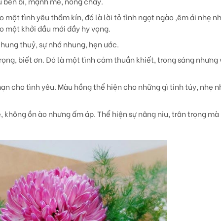
êu bền bỉ, mạnh mẽ, nồng cháy.
o một tình yêu thầm kín, đó là lời tỏ tình ngọt ngào ,êm ái nhẹ n
ho một khởi đầu mới đầy hy vọng.
chung thuỷ, sự nhớ nhung, hẹn ước.
trọng, biết ơn. Đó là một tình cảm thuần khiết, trong sáng nhưng
mạn cho tình yêu. Màu hồng thể hiện cho những gì tinh túy, nhẹ 
hẹ, không ồn ào nhưng ấm áp. Thể hiện sự nâng niu, trân trọng m