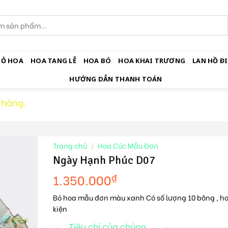
IỎ HOA
HOA TANG LỄ
HOA BÓ
HOA KHAI TRƯƠNG
LAN HỒ ĐI
HƯỚNG DẪN THANH TOÁN
 hàng.
Trang chủ
/
Hoa Cúc Mẫu Đơn
Ngày Hạnh Phúc D07
1.350.000
₫
Bó hoa mẫu đơn màu xanh Có số lượng 10 bông , ho
kiện
Tiêu chí của chúng