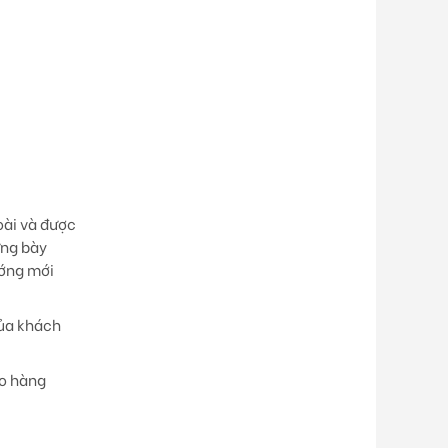
oài và được
ưng bày
ướng mới
của khách
ao hàng