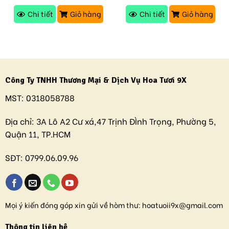
Chi tiết
Giỏ hàng
Chi tiết
Giỏ hàng
Công Ty TNHH Thương Mại & Dịch Vụ Hoa Tươi 9X
MST:
0318058788
Địa chỉ:
3A Lô A2 Cư xá,47 Trịnh ĐÌnh Trọng, Phường 5,
Quận 11, TP.HCM
SĐT:
0799.06.09.96
Mọi ý kiến đóng góp xin gửi về hòm thư:
hoatuoii9x@gmail.com
Thông tin liên hệ