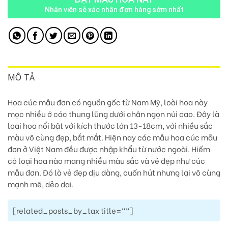
Nhân viên sẽ xác nhận đơn hàng sớm nhất
MÔ TẢ
Hoa cúc mẫu đơn có nguồn gốc từ Nam Mỹ, loài hoa này
mọc nhiều ở các thung lũng dưới chân ngọn núi cao. Đây là
loại hoa nổi bật với kích thước lớn 13-18cm, với nhiều sắc
màu vô cùng đẹp, bắt mắt.
Hiện nay các mẫu hoa cúc mẫu
đơn ở Việt Nam đều được nhập khẩu từ nước ngoài.
Hiếm
có loại hoa nào mang nhiều màu sắc và vẻ đẹp như cúc
mẫu đơn. Đó là vẻ đẹp dịu dàng, cuốn hút nhưng lại vô cùng
mạnh mẽ, dẻo dai.
[related_posts_by_tax title=""]