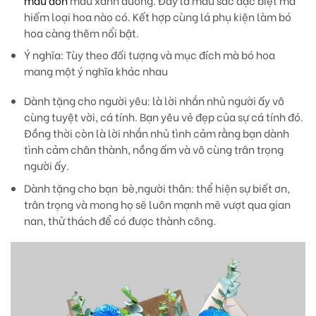
mẫu đơn
màu xanh dương. Đây là màu sắc đặc biệt mà
hiếm loại hoa nào có. Kết hợp cùng lá phụ kiện làm bó
hoa càng thêm nổi bật.
Ý nghĩa:
Tùy theo đối tượng và mục đích mà bó hoa
mang một ý nghĩa khác nhau
Dành tặng cho người yêu: là lời nhắn nhủ người ấy vô
cùng tuyệt vời, cá tính. Bạn yêu vẻ đẹp của sự cá tính đó.
Đồng thời còn là lời nhắn nhủ tình cảm rằng bạn dành
tình cảm chân thành, nồng ấm và vô cùng trân trọng
người ấy.
Dành tặng cho bạn bè,người thân: thể hiện sự biết ơn,
trân trọng và mong họ sẽ luôn mạnh mẽ vượt qua gian
nan, thử thách để có được thành công.