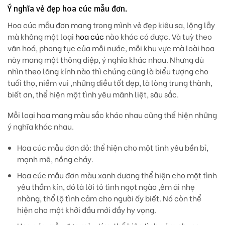
Ý nghĩa vẻ đẹp hoa cúc mẫu đơn.
Hoa cúc mẫu đơn mang trong mình vẻ đẹp kiêu sa, lộng lẫy
mà không một loại
hoa cúc
nào khác có được. Và tuỳ theo
văn hoá, phong tục của mỗi nước, mỗi khu vực mà loài hoa
này mang một thông điệp, ý nghĩa khác nhau. Nhưng dù
nhìn theo lăng kính nào thì chúng cũng là biểu tượng cho
tuổi thọ, niềm vui ,những điều tốt đẹp, là lòng trung thành,
biết ơn, thể hiện một tình yêu mãnh liệt, sâu sắc.
Mỗi loại hoa mang màu sắc khác nhau cũng thể hiện những
ý nghĩa khác nhau.
Hoa cúc mẫu đơn đỏ
: thể hiện cho một tình yêu bền bỉ,
mạnh mẽ, nồng cháy.
Hoa cúc mẫu đơn màu xanh dương
thể hiện cho một tình
yêu thầm kín, đó là lời tỏ tình ngọt ngào ,êm ái nhẹ
nhàng, thổ lộ tình cảm cho người ấy biết. Nó còn thể
hiện cho một khởi đầu mới đầy hy vọng.