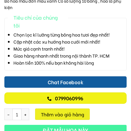
Bó hoa mẫu đơn màu xanh Có số lượng 10 bông , hoa lá phụ
kiện
Tiêu chí của chúng
tôi
Chọn lọc kĩ lưỡng từng bông hoa tươi đẹp nhất!
Cập nhật các xu hướng hoa cưới mới nhất!
Mức giá cạnh tranh nhất!
Giao hàng nhanh nhất trong nội thành TP. HCM
Hoàn tiền 100% nếu bạn không hài lòng
Chat Facebook
0799060996
Ngày Hạnh Phúc D07 số lượng
Thêm vào giỏ hàng
ĐẶT MẪU HOA NÀY