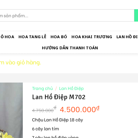
IỎ HOA
HOA TANG LỄ
HOA BÓ
HOA KHAI TRƯƠNG
LAN HỒ ĐI
HƯỚNG DẪN THANH TOÁN
m vào giỏ hàng.
Trang chủ
/
Lan Hồ Điệp
Lan Hồ Điệp M702
4.500.000
₫
₫
4.750.000
Chậu Lan Hồ Điệp 18 cây
6 cây lan tím
7 cây lan hồ điệp vàng