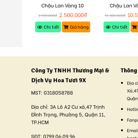
m 6 Cành
Chậu Lan Vàng 10
Chậu Lan V
5
Cành M156
Cành M
00.000
₫
2.500.000
₫
10.
2.700.000
₫
11.300.000
₫
Giỏ hàng
Chi tiết
Giỏ hàng
Chi tiết
Công Ty TNHH Thương Mại &
Thông 
Dịch Vụ Hoa Tươi 9X
Địa c
Xá,47
MST:
0318058788
Quận
Địa chỉ:
3A Lô A2 Cư xá,47 Trịnh
Hotli
ĐÌnh Trọng, Phường 5, Quận 11,
Fanp
TP.HCM
Email
SĐT:
0799.06.09.96
hoat