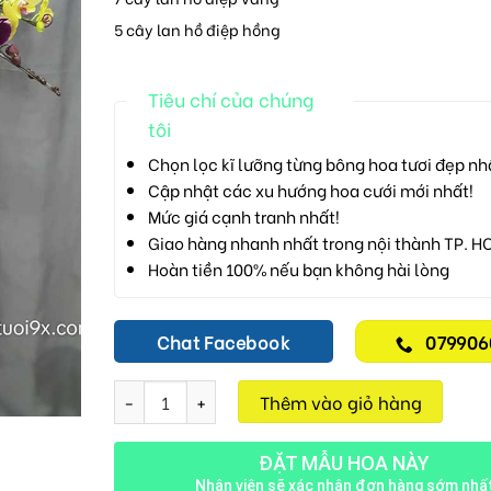
5 cây lan hồ điệp hồng
Tiêu chí của chúng
tôi
Chọn lọc kĩ lưỡng từng bông hoa tươi đẹp nh
Cập nhật các xu hướng hoa cưới mới nhất!
Mức giá cạnh tranh nhất!
Giao hàng nhanh nhất trong nội thành TP. H
Hoàn tiền 100% nếu bạn không hài lòng
Chat Facebook
079906
Lan Hồ Điệp M702 số lượng
Thêm vào giỏ hàng
ĐẶT MẪU HOA NÀY
Nhân viên sẽ xác nhận đơn hàng sớm nhấ