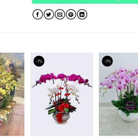
-7%
-7%