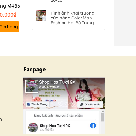
ồng M486
Hình ảnh khai trương
0.000
₫
cửa hàng Color Man
Fashion Hai Bà Trưng
Giỏ hàng
Fanpage
n