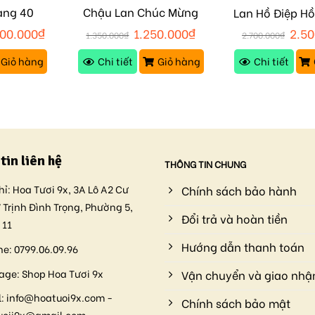
àng 40
Chậu Lan Chúc Mừng
Lan Hồ Điệp H
169
M151
500.000
₫
1.250.000
₫
2.50
1.350.000
₫
2.700.000
₫
Giỏ hàng
Chi tiết
Giỏ hàng
Chi tiết
tin liên hệ
THÔNG TIN CHUNG
hỉ:
Hoa Tươi 9x, 3A Lô A2 Cư
Chính sách bảo hành
 Trịnh Đình Trọng, Phường 5,
Đổi trả và hoàn tiền
 11
Hướng dẫn thanh toán
ne:
0799.06.09.96
age:
Shop Hoa Tươi 9x
Vận chuyển và giao nhậ
:
info@hoatuoi9x.com -
Chính sách bảo mật
uoii9x@gmail.com