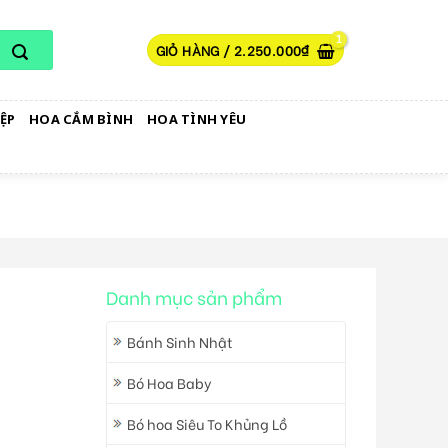
GIỎ HÀNG /
2.250.000
₫
ỆP
HOA CẮM BÌNH
HOA TÌNH YÊU
Danh mục sản phẩm
Bánh Sinh Nhật
Bó Hoa Baby
Bó hoa Siêu To Khủng Lồ