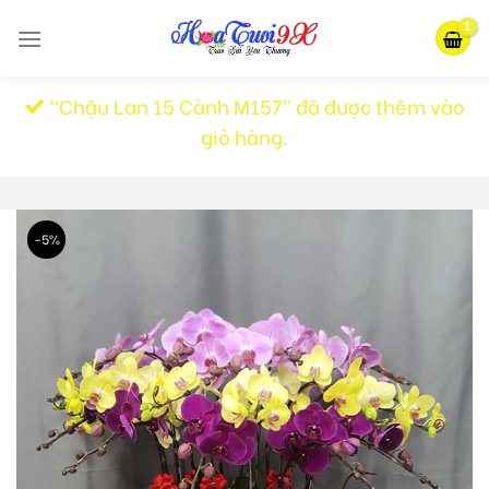
Skip
to
content
“Chậu Lan 15 Cành M157” đã được thêm vào
giỏ hàng.
-5%