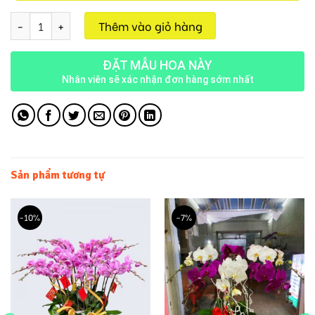
Lan Hồ Điệp M702 số lượng
Thêm vào giỏ hàng
ĐẶT MẪU HOA NÀY
Nhân viên sẽ xác nhận đơn hàng sớm nhất
Sản phẩm tương tự
-10%
-7%