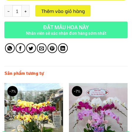
Lan Hồ Điệp M702 số lượng
Thêm vào giỏ hàng
ĐẶT MẪU HOA NÀY
Nhân viên sẽ xác nhận đơn hàng sớm nhất
Sản phẩm tương tự
-7%
-7%