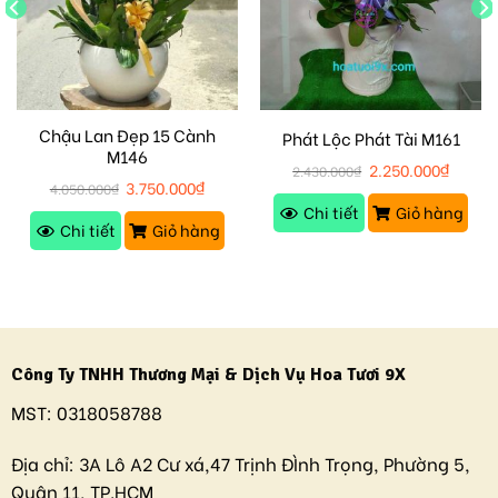
Chậu Lan Đẹp 15 Cành
Phát Lộc Phát Tài M161
M146
2.250.000
₫
2.430.000
₫
3.750.000
₫
4.050.000
₫
Chi tiết
Giỏ hàng
Chi tiết
Giỏ hàng
Công Ty TNHH Thương Mại & Dịch Vụ Hoa Tươi 9X
MST:
0318058788
Địa chỉ:
3A Lô A2 Cư xá,47 Trịnh ĐÌnh Trọng, Phường 5,
Quận 11, TP.HCM