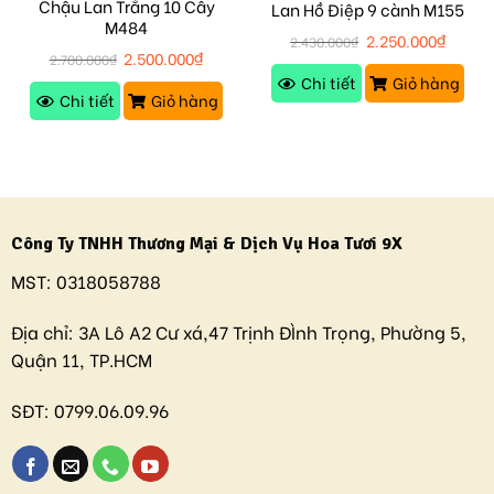
Chậu Lan Trắng 10 Cây
Lan Hồ Điệp 9 cành M155
M484
2.250.000
₫
2.430.000
₫
2.500.000
₫
2.700.000
₫
Chi tiết
Giỏ hàng
Chi tiết
Giỏ hàng
Công Ty TNHH Thương Mại & Dịch Vụ Hoa Tươi 9X
MST:
0318058788
Địa chỉ:
3A Lô A2 Cư xá,47 Trịnh ĐÌnh Trọng, Phường 5,
Quận 11, TP.HCM
SĐT:
0799.06.09.96