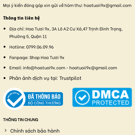
Mọi ý kiến đóng góp xin gửi về hòm thư:
hoatuoii9x@gmail.com
Thông tin liên hệ
Địa chỉ:
Hoa Tươi 9x, 3A Lô A2 Cư Xá,47 Trịnh Đình Trọng,
Phường 5, Quận 11
Hotline:
0799.06.09.96
Fanpage:
Shop Hoa Tươi 9x
Email:
info@hoatuoi9x.com - hoatuoii9x@gmail.com
Phản ảnh dịch vụ tại:
Trustpilot
THÔNG TIN CHUNG
Chính sách bảo hành