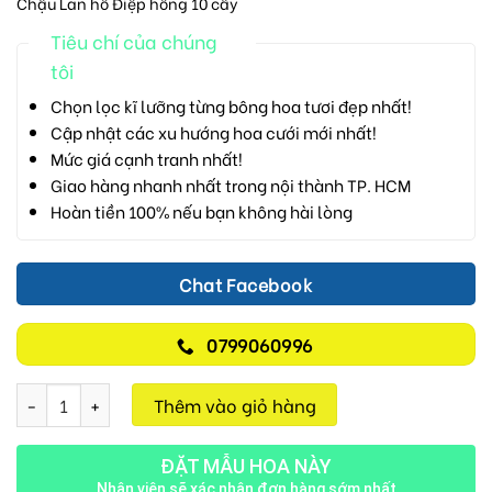
Chậu Lan hồ Điệp hồng 10 cây
Tiêu chí của chúng
tôi
Chọn lọc kĩ lưỡng từng bông hoa tươi đẹp nhất!
Cập nhật các xu hướng hoa cưới mới nhất!
Mức giá cạnh tranh nhất!
Giao hàng nhanh nhất trong nội thành TP. HCM
Hoàn tiền 100% nếu bạn không hài lòng
Chat Facebook
0799060996
Lan Hồ Điệp M700 số lượng
Thêm vào giỏ hàng
ĐẶT MẪU HOA NÀY
Nhân viên sẽ xác nhận đơn hàng sớm nhất