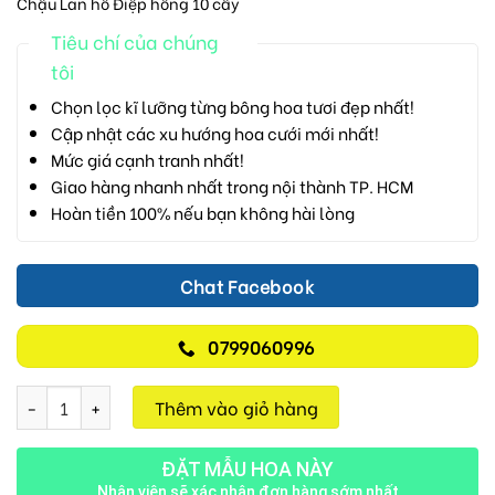
Chậu Lan hồ Điệp hồng 10 cây
Tiêu chí của chúng
tôi
Chọn lọc kĩ lưỡng từng bông hoa tươi đẹp nhất!
Cập nhật các xu hướng hoa cưới mới nhất!
Mức giá cạnh tranh nhất!
Giao hàng nhanh nhất trong nội thành TP. HCM
Hoàn tiền 100% nếu bạn không hài lòng
Chat Facebook
0799060996
Lan Hồ Điệp M700 số lượng
Thêm vào giỏ hàng
ĐẶT MẪU HOA NÀY
Nhân viên sẽ xác nhận đơn hàng sớm nhất