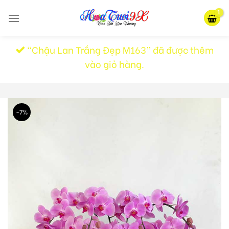
Skip
to
content
“Chậu Lan Trắng Đẹp M163” đã được thêm
vào giỏ hàng.
-7%