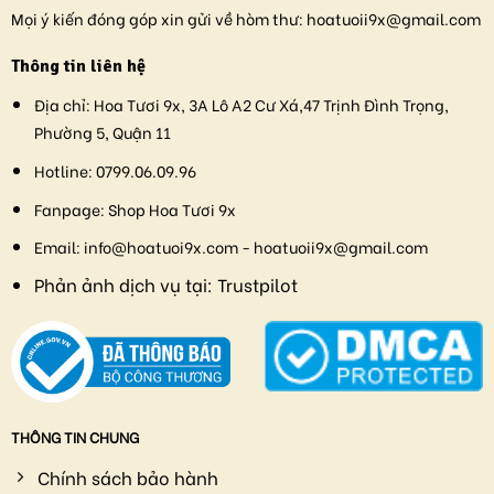
Mọi ý kiến đóng góp xin gửi về hòm thư:
hoatuoii9x@gmail.com
Thông tin liên hệ
Địa chỉ:
Hoa Tươi 9x, 3A Lô A2 Cư Xá,47 Trịnh Đình Trọng,
Phường 5, Quận 11
Hotline:
0799.06.09.96
Fanpage:
Shop Hoa Tươi 9x
Email:
info@hoatuoi9x.com - hoatuoii9x@gmail.com
Phản ảnh dịch vụ tại:
Trustpilot
THÔNG TIN CHUNG
Chính sách bảo hành