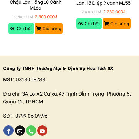
Chậu Lan Hồng 10 Cành
Lan Hồ Điệp 9 cành M155
M166
2.250.000
₫
2.430.000
₫
2.500.000
₫
2.700.000
₫
Chi tiết
Giỏ hàng
Chi tiết
Giỏ hàng
Công Ty TNHH Thương Mại & Dịch Vụ Hoa Tươi 9X
MST:
0318058788
Địa chỉ:
3A Lô A2 Cư xá,47 Trịnh ĐÌnh Trọng, Phường 5,
Quận 11, TP.HCM
SĐT:
0799.06.09.96